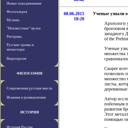
Новые передвжиники
Фотогалерея
08.06.2015
Ученые узнали о
18:20
Музыка
Археологи у
"Неизвестные" музеи
бронзовом в
западного Д
Риторика
of the Prehis
Русские храмы и
Ученые узн
монастыри
множества 
Видеоархив
сравнивалос
Скорее всег
ФИЛОСОФИЯ
позволяло п
множество 
листы, кото
Современная русская мысль
деревянные 
Искания и размышления
Автор иссле
побочным п
развития бр
ИСТОРИЯ
Этот металл
помощью ове
История России