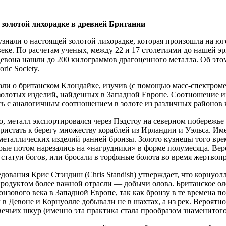
 золотой лихорадке в древней Британии
знали о настоящей золотой лихорадке, которая произошла на юг
еке. По расчетам ученых, между 22 и 17 столетиями до нашей э
евона нашли до 200 килограммов драгоценного металла. Об этом
toric Society.
али о британском Клондайке, изучив (с помощью масс-спектроме
золотых изделий, найденных в Западной Европе. Соотношение и
ь с аналогичным соотношением в золоте из различных районов 
о, металл экспортировался через Пэдстоу на северном побережье
ристать к берегу множеству кораблей из Ирландии и Уэльса. Им
металлических изделий ранней бронзы. Золото кузнецы того вре
рые потом нарезались на «нагрудники» в форме полумесяца. Вер
статуи богов, или бросали в торфяные болота во время жертво
дования Крис Стэндиш (Chris Standish) утверждает, что корнуол
родуктом более важной отрасли — добычи олова. Британское о
онзового века в Западной Европе, так как бронзу в те времена п
 в Девоне и Корнуолле добывали не в шахтах, а из рек. Вероятно,
чьих шкур (именно эта практика стала прообразом знаменитого 