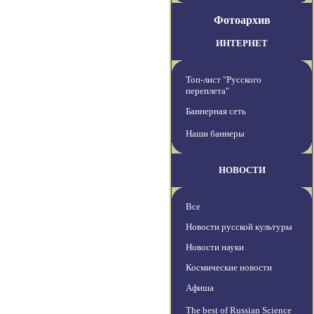
Фотоархив
ИНТЕРНЕТ
Топ-лист "Русского
переплета"
Баннерная сеть
Наши баннеры
НОВОСТИ
Все
Новости русской культуры
Новости науки
Космические новости
Афиша
The best of Russian Science