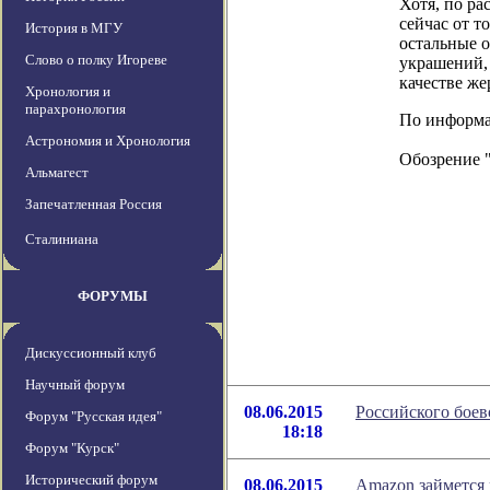
Хотя, по ра
сейчас от т
История в МГУ
остальные о
Слово о полку Игореве
украшений, 
качестве же
Хронология и
парахронология
По информаци
Астрономия и Хронология
Обозрение 
Альмагест
Запечатленная Россия
Сталиниана
ФОРУМЫ
Дискуссионный клуб
Научный форум
08.06.2015
Российского боев
Форум "Русская идея"
18:18
Форум "Курск"
Исторический форум
08.06.2015
Amazon займется 