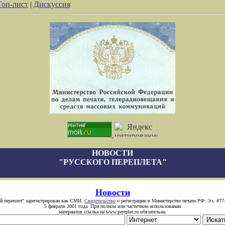
Топ-лист
|
Дискуссия
НОВОСТИ
"РУССКОГО ПЕРЕПЛЕТА"
Новости
й переплет" зарегистрирован как СМИ.
Свидетельство
о регистрации в Министерстве печати РФ: Эл. #77
5 февраля 2001 года. При полном или частичном использовании
материалов ссылка на www.pereplet.ru обязательна.