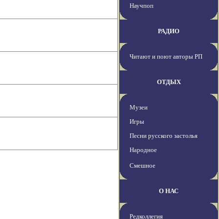
Научпоп
РАДИО
Читают и поют авторы РП
ОТДЫХ
Музеи
Игры
Песни русского застолья
Народное
Смешное
О НАС
Редколлегия