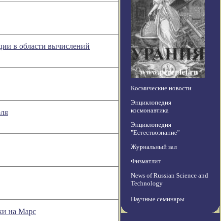
ции в области вычислений
Космические новости
Энциклопедия
космонавтика
юля
Энциклопедия
"Естествознание"
Журнальный зал
Физматлит
News of Russian Science and
Technology
Научные семинары
ки на Марс