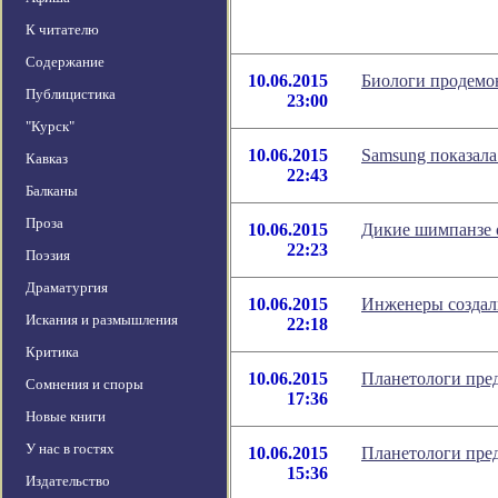
К читателю
Содержание
10.06.2015
Биологи продемо
Публицистика
23:00
"Курск"
10.06.2015
Samsung показала
Кавказ
22:43
Балканы
Проза
10.06.2015
Дикие шимпанзе 
22:23
Поэзия
Драматургия
10.06.2015
Инженеры создал
Искания и размышления
22:18
Критика
10.06.2015
Планетологи пре
Сомнения и споры
17:36
Новые книги
У нас в гостях
10.06.2015
Планетологи пре
15:36
Издательство