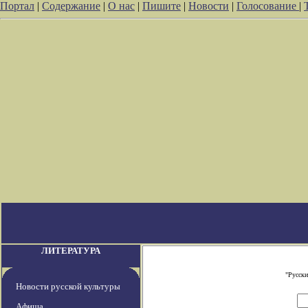
Портал
|
Содержание
|
О нас
|
Пишите
|
Новости
|
Голосование
|
ЛИТЕРАТУРА
"Русски
Новости русской культуры
Афиша