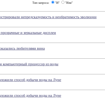
Тип запроса:
"И"
"Или"
нстрировали непредсказуемость и необратимость эволюции
 прозрачные и зеркальные дисплеи
оказались любителями вина
и компьютерный процессор из воды
дложили способ добычи воды на Луне
дложили способ добычи воды на Луне