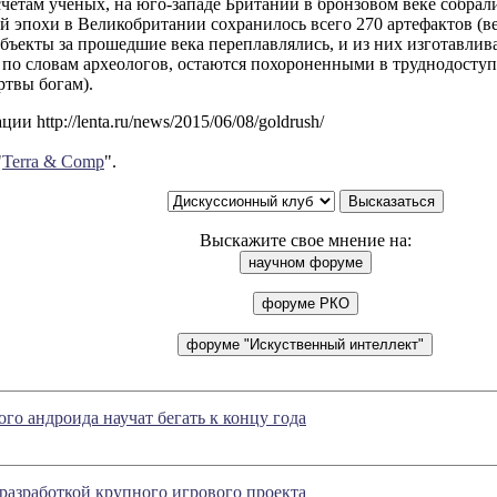
счетам ученых, на юго-западе Британии в бронзовом веке собрал
ой эпохи в Великобритании сохранилось всего 270 артефактов (в
бъекты за прошедшие века переплавлялись, и из них изготавлив
по словам археологов, остаются похороненными в труднодоступ
ртвы богам).
и http://lenta.ru/news/2015/06/08/goldrush/
"
Terra & Comp
".
Выскажите свое мнение на:
ого андроида научат бегать к концу года
разработкой крупного игрового проекта