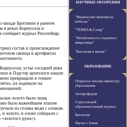
НАУЧНЫЕ ОБОЗРЕНИЯ
"Физические явления на
небесах"
о-западе Британии в раннем
ры в реках Корнуолла и
"TERRA & Comp"
 сообщает журнал Proceedings
"Неизбежность странного
микромира"
трии) состав и происхождение
"Биология и жизнь"
зотопов свинца в артефактах
континента.
ОБРАЗОВАНИЕ
 Корнуолла: устье соседней реки
енно в Пэдстоу археологи нашли
мени превращали в тонкие
Открытое письмо министру
оятно, их надевали на
образования
приношений.
Антиреформа
льское золото было лишь
Соросовский
лово было важнейшим этапом
образовательный журнал
олучали из сплава меди с оловом.
 и золото, и олово собирали с
Биология
«золотого руна»).
Науки о Земле