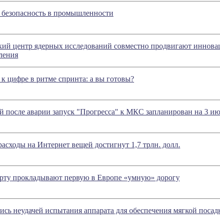
безопасность в промышленности
кий центр ядерных исследований совместно продвигают иннова
ления
к цифре в ритме спринта: а вы готовы?
й после аварии запуск "Прогресса" к МКС запланирован на 3 и
расходы на Интернет вещей достигнут 1,7 трлн. долл.
орту прокладывают первую в Европе «умную» дорогу
ь неудачей испытания аппарата для обеспечения мягкой посад