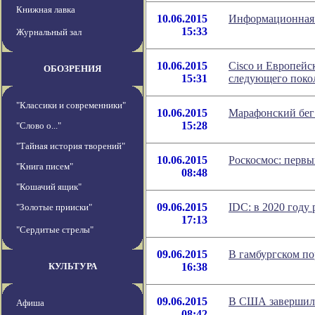
Книжная лавка
10.06.2015
Информационная 
15:33
Журнальный зал
10.06.2015
Cisco и Европейс
ОБОЗРЕНИЯ
15:31
следующего поко
"Классики и современники"
10.06.2015
Марафонский бег 
15:28
"Слово о..."
"Тайная история творений"
10.06.2015
Роскосмос: первы
"Книга писем"
08:48
"Кошачий ящик"
09.06.2015
IDC: в 2020 году 
"Золотые прииски"
17:13
"Сердитые стрелы"
09.06.2015
В гамбургском п
КУЛЬТУРА
16:38
09.06.2015
В США завершилис
Афиша
08:42