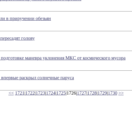
ли в приручении обезьян
 пересадят голову
подготовке маневра уклонения МКС от космического мусора
l впервые раскрыл солнечные паруса
<<
1721
|
1722
|
1723
|
1724
|
1725
|1726|
1727
|
1728
|
1729
|
1730
>>