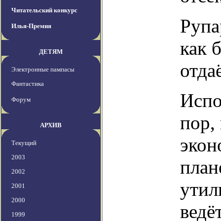
Читательский конкурс
Рупа
Илья-Премия
как 
ДЕТЯМ
отда
Электронные пампасы
Фантастика
Испо
Форум
пор,
АРХИВ
экон
Текущий
2003
план
2002
утил
2001
2000
ведё
1999