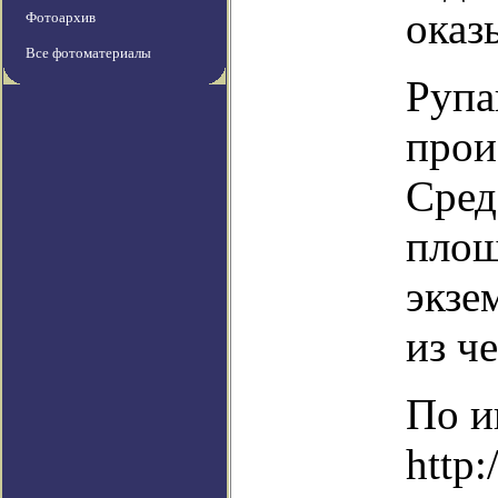
оказ
Фотоархив
Все фотоматериалы
Рупа
прои
Сред
площ
экзе
из ч
По и
http: