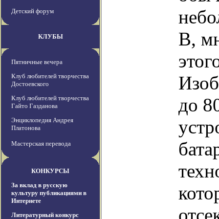
небо
Детский форум
В, м
КЛУБЫ
этог
Пятничные вечера
Клуб любителей творчества
Изоб
Достоевского
Клуб любителей творчества
до 8
Гайто Газданова
Энциклопедия Андрея
устр
Платонова
бата
Мастерская перевода
техн
КОНКУРСЫ
За вклад в русскую
кото
культуру публикациями в
Интернете
отсек
Литературный конкурс