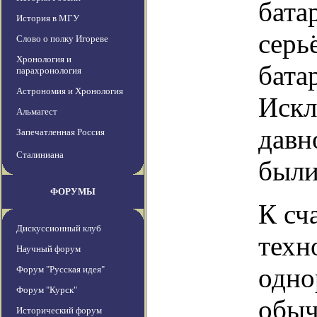
бата
История в МГУ
серь
Слово о полку Игореве
Хронология и
бата
парахронология
Астрономия и Хронология
Искл
Альмагест
давн
Запечатленная Россия
Сталиниана
были
ФОРУМЫ
К сч
Дискуссионный клуб
техн
Научный форум
одно
Форум "Русская идея"
Форум "Курск"
обыч
Исторический форум