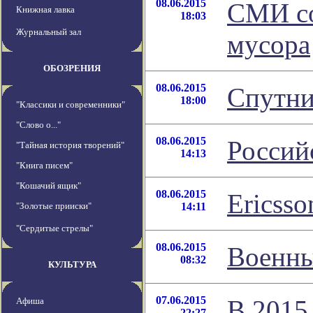
08.06.2015
СМИ со
Книжная лавка
18:03
Журнальный зал
мусора
ОБОЗРЕНИЯ
08.06.2015
Спутни
18:00
"Классики и современники"
"Слово о..."
08.06.2015
Россий
"Тайная история творений"
14:13
"Книга писем"
"Кошачий ящик"
08.06.2015
Ericss
"Золотые прииски"
14:11
"Сердитые стрелы"
08.06.2015
Военны
08:32
КУЛЬТУРА
07.06.2015
В 2015
Афиша
22:27