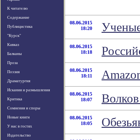
К читателю
Содержание
08.06.2015
Ученые
Публицистика
18:20
"Курск"
Кавказ
08.06.2015
Российс
18:18
Балканы
Проза
08.06.2015
Amazon
Поэзия
18:11
Драматургия
Искания и размышления
08.06.2015
Волков
Критика
18:07
Сомнения и споры
Новые книги
08.06.2015
Обезья
18:05
У нас в гостях
Издательство