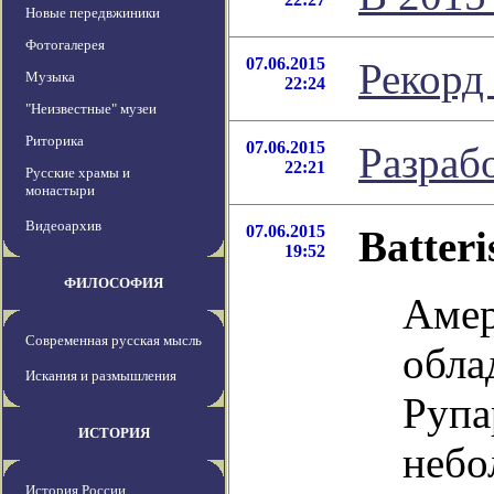
Новые передвжиники
Фотогалерея
07.06.2015
Рекорд
Музыка
22:24
"Неизвестные" музеи
Риторика
07.06.2015
Разраб
22:21
Русские храмы и
монастыри
Видеоархив
07.06.2015
Batter
19:52
ФИЛОСОФИЯ
Амер
Современная русская мысль
обла
Искания и размышления
Рупа
ИСТОРИЯ
небо
История России