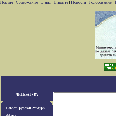
Портал
|
Содержание
|
О нас
|
Пишите
|
Новости
|
Голосование
|
ЛИТЕРАТУРА
Новости русской культуры
Афиша