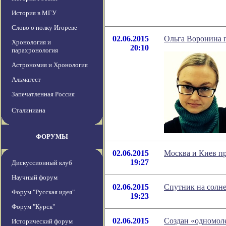
История в МГУ
Слово о полку Игореве
02.06.2015
Ольга Воронина 
Хронология и
20:10
парахронология
Астрономия и Хронология
Альмагест
Запечатленная Россия
Сталиниана
ФОРУМЫ
02.06.2015
Москва и Киев п
19:27
Дискуссионный клуб
Научный форум
02.06.2015
Спутник на солн
Форум "Русская идея"
19:23
Форум "Курск"
02.06.2015
Создан «одномол
Исторический форум