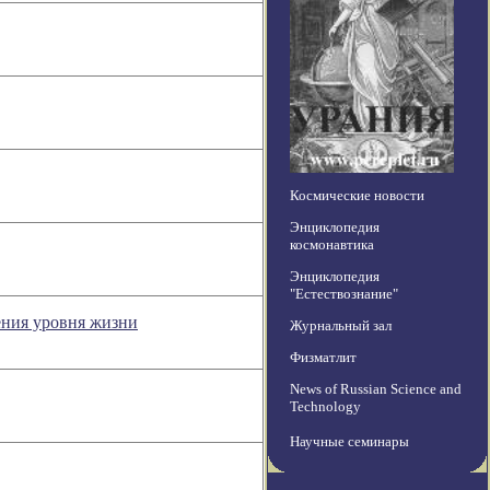
Космические новости
Энциклопедия
космонавтика
Энциклопедия
"Естествознание"
ения уровня жизни
Журнальный зал
Физматлит
News of Russian Science and
Technology
Научные семинары