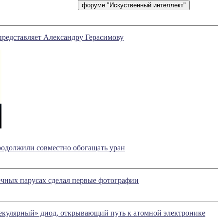
представляет Александру Герасимову
родолжили совместно обогащать уран
ечных парусах сделал первые фотографии
екулярный» диод, открывающий путь к атомной электронике