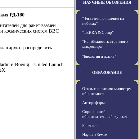
НАУЧНЫЕ ОБОЗРЕНИЯ
ких РД-180
"Физические явления на
небесах"
гателей для ракет взамен
х и космических систем ВВС
"TERRA & Comp"
"Неизбежность странного
микромира"
планируют распределить
"Биология и жизнь"
tin и Boeing – United Launch
eX.
ОБРАЗОВАНИЕ
Открытое письмо министру
образования
Антиреформа
Соросовский
образовательный журнал
Биология
Науки о Земле