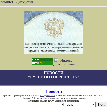
Топ-лист
|
Дискуссия
НОВОСТИ
"РУССКОГО ПЕРЕПЛЕТА"
Новости
й переплет" зарегистрирован как СМИ.
Свидетельство
о регистрации в Министерстве печати РФ: Эл. #77
5 февраля 2001 года. При полном или частичном использовании
материалов ссылка на www.pereplet.ru обязательна.