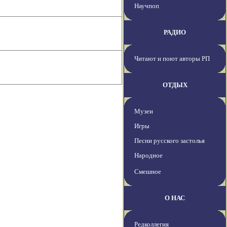
Научпоп
РАДИО
Читают и поют авторы РП
ОТДЫХ
Музеи
Игры
Песни русского застолья
Народное
Смешное
О НАС
Редколлегия