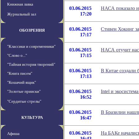
Книжная лавка
03.06.2015
НАСА показало ис
17:20
Журнальный зал
03.06.2015
Стивен Хокинг за
ОБОЗРЕНИЯ
17:17
"Классики и современники"
03.06.2015
НАСА отучит нас
17:15
"Слово о..."
"Тайная история творений"
03.06.2015
В Китае создали 
"Книга писем"
17:13
"Кошачий ящик"
03.06.2015
Intel и экосисте
"Золотые прииски"
16:52
"Сердитые стрелы"
03.06.2015
В Бразилии нашл
КУЛЬТУРА
16:47
03.06.2015
На БАКе началис
Афиша
16:43