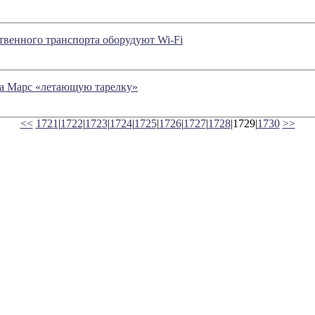
венного транспорта оборудуют Wi-Fi
а Марс «летающую тарелку»
<<
1721
|
1722
|
1723
|
1724
|
1725
|
1726
|
1727
|
1728
|1729|
1730
>>