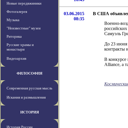
Новые передвжиники
Фотогалерея
03.06.2015
В США объявлен 
08:35
Музыка
Военно-воз
"Неизвестные" музеи
российских 
Самуэль Гри
Риторика
До 23 июня
Русские храмы и
контракты н
монастыри
Видеоархив
В конкурсе 
Alliance, а
ФИЛОСОФИЯ
Космически
Современная русская мысль
Искания и размышления
ИСТОРИЯ
История России