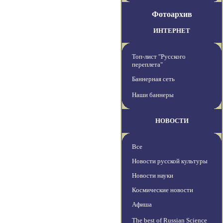
Фотоархив
ИНТЕРНЕТ
Топ-лист "Русского
переплета"
Баннерная сеть
Наши баннеры
НОВОСТИ
Все
Новости русской культуры
Новости науки
Космические новости
Афиша
The best of Russian Science