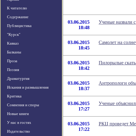
К читателю
Содержание
03.06.2015
Ученые назвали с
Публицистика
18:48
"Курск"
03.06.2015
Самолет на солн
Кавказ
18:45
Балканы
Проза
03.06.2015
Пилорылые скаты
18:42
Поэзия
Драматургия
03.06.2015
Антропологи объя
Искания и размышления
18:37
Критика
03.06.2015
Ученые объяснил
Сомнения и споры
17:27
Новые книги
У нас в гостях
03.06.2015
РКЦ проведет Ме
17:22
Издательство