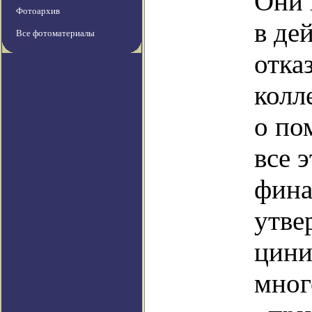
Они 
Фотоархив
в де
Все фотоматериалы
отка
колл
о по
все 
фина
утве
цини
мног