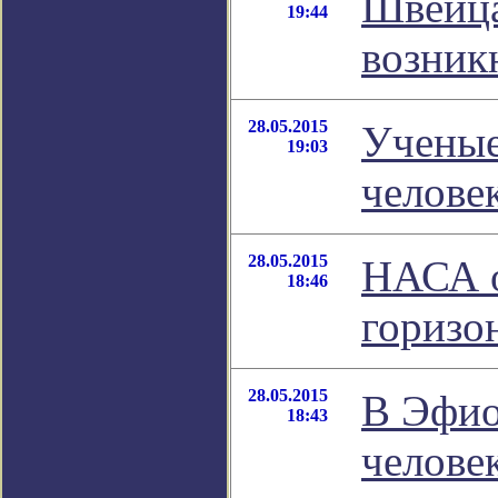
Швейца
19:44
возник
28.05.2015
Ученые
19:03
челове
28.05.2015
НАСА о
18:46
горизо
28.05.2015
В Эфио
18:43
челове