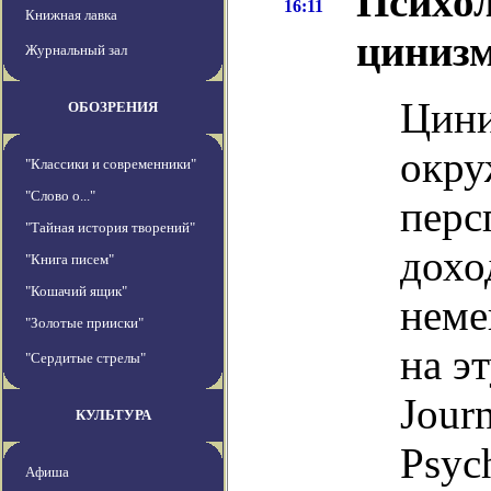
Психол
16:11
Книжная лавка
цинизм
Журнальный зал
Цини
ОБОЗРЕНИЯ
окру
"Классики и современники"
"Слово о..."
перс
"Тайная история творений"
дохо
"Книга писем"
"Кошачий ящик"
неме
"Золотые прииски"
на э
"Сердитые стрелы"
Journ
КУЛЬТУРА
Psyc
Афиша