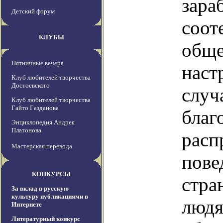
зара
Детский форум
соот
КЛУБЫ
обще
Пятничные вечера
наст
Клуб любителей творчества
Достоевского
случ
Клуб любителей творчества
Гайто Газданова
благ
Энциклопедия Андрея
Платонова
расп
Мастерская перевода
пове
КОНКУРСЫ
стра
За вклад в русскую
культуру публикациями в
людя
Интернете
Литературный конкурс