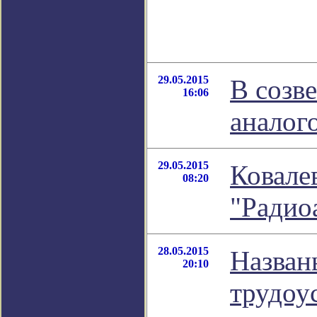
29.05.2015
В созв
16:06
аналог
29.05.2015
Ковале
08:20
"Радио
28.05.2015
Назван
20:10
трудоу