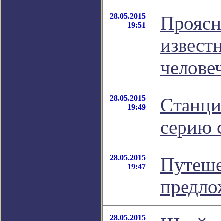
28.05.2015
Проясн
19:51
извест
челове
28.05.2015
Cтанци
19:49
серию 
28.05.2015
Путеше
19:47
предло
28.05.2015