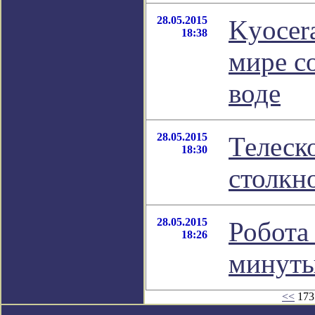
28.05.2015
Kyocer
18:38
мире с
воде
28.05.2015
Телеск
18:30
столкн
28.05.2015
Робота
18:26
минут
<<
173