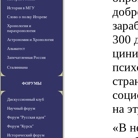
добр
История в МГУ
Слово о полку Игореве
зара
Хронология и
парахронология
300 
Астрономия и Хронология
Альмагест
цини
Запечатленная Россия
псих
Сталиниана
стра
ФОРУМЫ
соци
Дискуссионный клуб
на э
Научный форум
Форум "Русская идея"
«В н
Форум "Курск"
Исторический форум