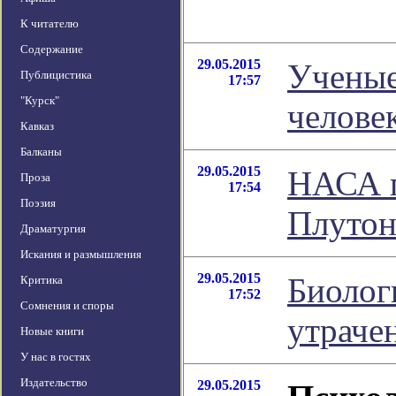
К читателю
Содержание
29.05.2015
Ученые
Публицистика
17:57
"Курск"
челове
Кавказ
Балканы
29.05.2015
НАСА п
Проза
17:54
Поэзия
Плутон
Драматургия
Искания и размышления
29.05.2015
Биолог
Критика
17:52
Сомнения и споры
утраче
Новые книги
У нас в гостях
Издательство
29.05.2015