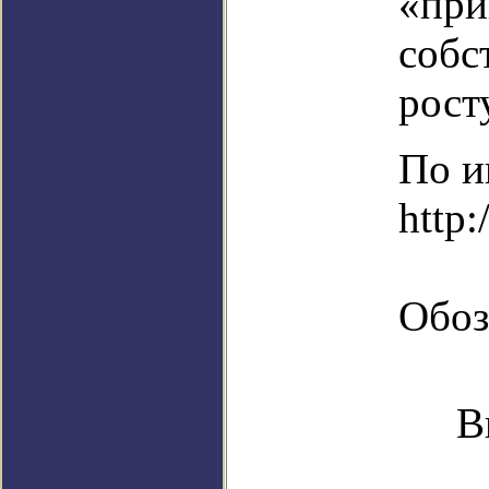
«при
собс
рост
По и
http:
Обоз
В