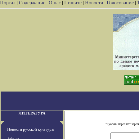
Портал
|
Содержание
|
О нас
|
Пишите
|
Новости
|
Голосование
|
ЛИТЕРАТУРА
"Русский переплет" заре
Новости русской культуры
Афиша