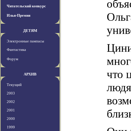
объя
Читательский конкурс
Ольг
Илья-Премия
унив
ДЕТЯМ
Электронные пампасы
Цини
Фантастика
мног
Форум
что 
АРХИВ
людя
Текущий
2003
возм
2002
близ
2001
2000
1999