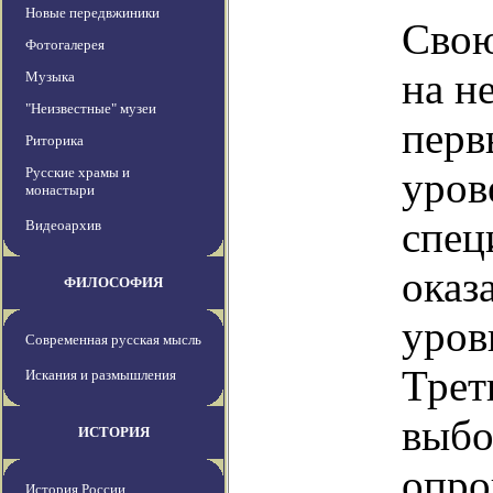
Новые передвжиники
Свою
Фотогалерея
на н
Музыка
"Неизвестные" музеи
перв
Риторика
Русские храмы и
уров
монастыри
спец
Видеоархив
оказ
ФИЛОСОФИЯ
уров
Современная русская мысль
Трет
Искания и размышления
выбо
ИСТОРИЯ
опро
История России