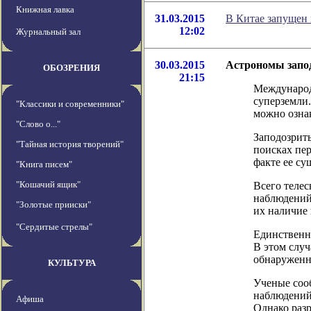
Книжная лавка
31.03.2015
В Китае запущен
12:02
Журнальный зал
30.03.2015
Астрономы запод
ОБОЗРЕНИЯ
21:15
Международ
суперземли.
"Классики и современники"
можно ознак
"Слово о..."
Заподозрит
"Тайная история творений"
поисках пе
факте ее су
"Книга писем"
"Кошачий ящик"
Всего телес
наблюдений 
"Золотые прииски"
их наличие 
"Сердитые стрелы"
Единственн
В этом случ
обнаруженна
КУЛЬТУРА
Ученые сооб
наблюдений 
Афиша
Однако разр