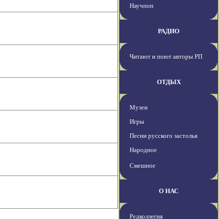
Научпоп
РАДИО
Читают и поют авторы РП
ОТДЫХ
Музеи
Игры
Песни русского застолья
Народное
Смешное
О НАС
Редколлегия