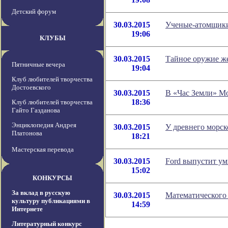
Детский форум
30.03.2015
Ученые-атомщики
19:06
КЛУБЫ
30.03.2015
Тайное оружие 
Пятничные вечера
19:04
Клуб любителей творчества
Достоевского
30.03.2015
В «Час Земли» Мо
18:36
Клуб любителей творчества
Гайто Газданова
Энциклопедия Андрея
30.03.2015
У древнего морс
Платонова
18:21
Мастерская перевода
30.03.2015
Ford выпустит у
15:02
КОНКУРСЫ
За вклад в русскую
30.03.2015
Математического
культуру публикациями в
14:59
Интернете
Литературный конкурс