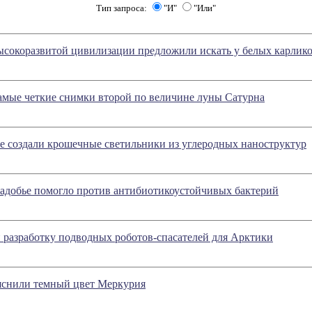
Тип запроса:
"И"
"Или"
ысокоразвитой цивилизации предложили искать у белых карлик
самые четкие снимки второй по величине луны Сатурна
е создали крошечные светильники из углеродных наноструктур
надобье помогло против антибиотикоустойчивых бактерий
 разработку подводных роботов-спасателей для Арктики
яснили темный цвет Меркурия