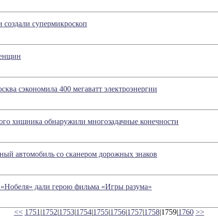
 создали супермикроскоп
женщин
сква сэкономила 400 мегаватт электроэнергии
кого хищника обнаружили многозадачные конечности
мный автомобиль со сканером дорожных знаков
 «Нобеля» дали герою фильма «Игры разума»
<<
1751
|
1752
|
1753
|
1754
|
1755
|
1756
|
1757
|
1758
|1759|
1760
>>