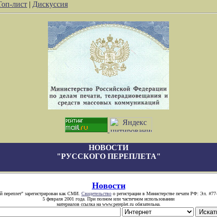
Топ-лист
|
Дискуссия
НОВОСТИ
"РУССКОГО ПЕРЕПЛЕТА"
Новости
й переплет" зарегистрирован как СМИ.
Свидетельство
о регистрации в Министерстве печати РФ: Эл. #77
5 февраля 2001 года. При полном или частичном использовании
материалов ссылка на www.pereplet.ru обязательна.