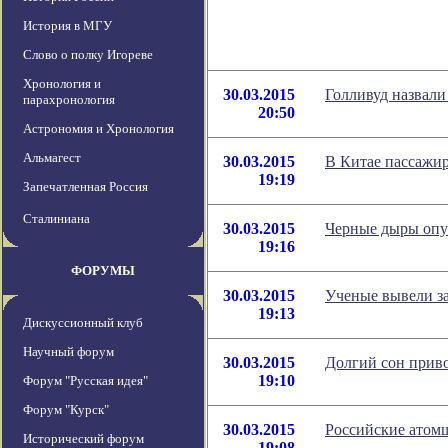
История в МГУ
Слово о полку Игореве
Хронология и
30.03.2015
Голливуд назвали
парахронология
20:50
Астрономия и Хронология
Альмагест
30.03.2015
В Китае пассажир
19:19
Запечатленная Россия
Сталиниана
30.03.2015
Черные дыры оп
19:16
ФОРУМЫ
30.03.2015
Ученые вывели з
19:13
Дискуссионный клуб
Научный форум
30.03.2015
Долгий сон приво
19:10
Форум "Русская идея"
Форум "Курск"
30.03.2015
Российские атом
Исторический форум
19:08