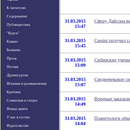
К читателю
Содержание
31.03.2015
Сферу Дайсона в
Публицистика
15:47
"Курск"
31.03.2015
Cassini получил 
Кавказ
15:45
Балканы
Проза
31.03.2015
Сибирские учены
15:09
Поэзия
Драматургия
31.03.2015
Средневековое с
Искания и размышления
15:07
Критика
31.03.2015
Военные заказали
Сомнения и споры
14:49
Новые книги
У нас в гостях
31.03.2015
Планетологи объ
14:04
Издательство