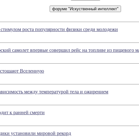
 стимулом роста популярности физики среди молодежи
ский самолет впервые совершил рейс на топливе из пищевого м
устошают Вселенную
ависимость между температурой тела и ожирением
дит к ранней смерти
щики установили мировой рекорд