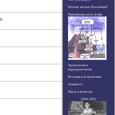
Почему молчит Вселенная?
Парниковая катастрофа
ов
Хронология и
парахронология
История и астрономия
Альмагест
Наука и культура
2000-2002