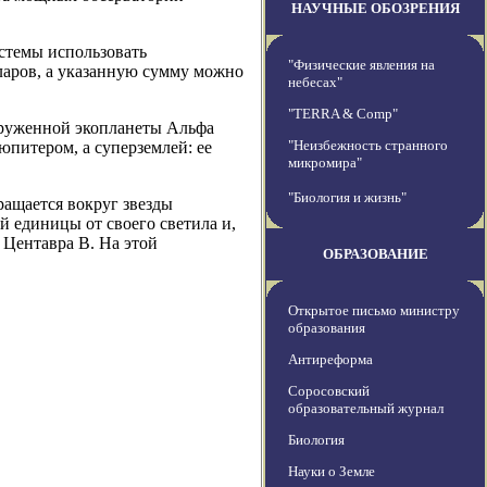
НАУЧНЫЕ ОБОЗРЕНИЯ
стемы использовать
"Физические явления на
ларов, а указанную сумму можно
небесах"
"TERRA & Comp"
аруженной экопланеты Альфа
"Неизбежность странного
юпитером, а суперземлей: ее
микромира"
"Биология и жизнь"
ращается вокруг звезды
й единицы от своего светила и,
 Центавра B. На этой
ОБРАЗОВАНИЕ
Открытое письмо министру
образования
Антиреформа
Соросовский
образовательный журнал
Биология
Науки о Земле