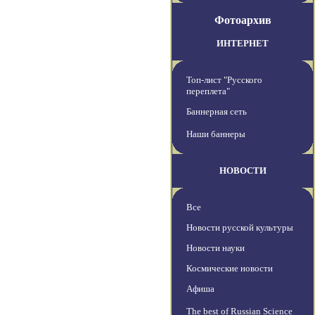
Фотоархив
ИНТЕРНЕТ
Топ-лист "Русского
переплета"
Баннерная сеть
Наши баннеры
НОВОСТИ
Все
Новости русской культуры
Новости науки
Космические новости
Афиша
The best of Russian Science