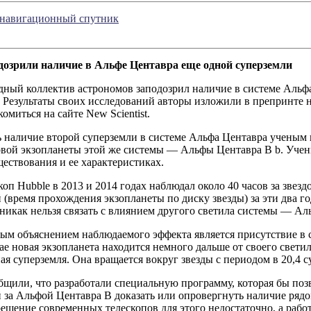
 навигационный спутник
озрили наличие в Альфе Центавра еще одной суперземли
ный коллектив астрономов заподозрил наличие в системе Альф
 Результаты своих исследований авторы изложили в препринте на 
омиться на сайте New Scientist.
ь наличие второй суперземли в системе Альфа Центавра ученым
рвой экзопланеты этой же системы — Альфы Центавра B b. Учен
ществования и ее характеристиках.
коп Hubble в 2013 и 2014 годах наблюдал около 40 часов за зве
(время прохождения экзопланеты по диску звезды) за эти два го
никак нельзя связать с влиянием другого светила системы — Ал
ым объяснением наблюдаемого эффекта является присутствие в 
ае новая экзопланета находится немного дальше от своего свети
я суперземля. Она вращается вокруг звезды с периодом в 20,4 с
щили, что разработали специальную программу, которая бы поз
за Альфой Центавра B доказать или опровергнуть наличие рядо
ешение современных телескопов для этого недостаточно, а раб