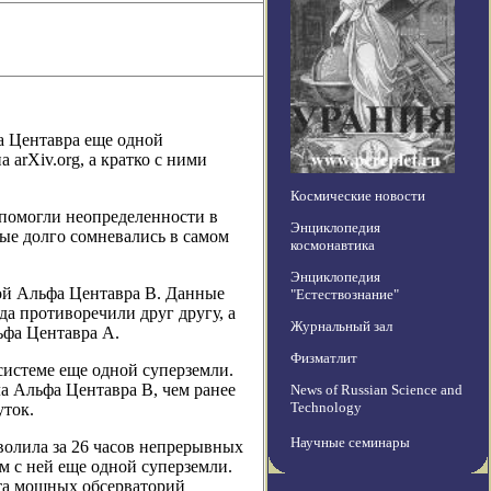
а Центавра еще одной
arXiv.org, а кратко с ними
Космические новости
 помогли неопределенности в
Энциклопедия
ые долго сомневались в самом
космонавтика
Энциклопедия
здой Альфа Центавра B. Данные
"Естествознание"
да противоречили друг другу, а
Журнальный зал
ьфа Центавра A.
Физматлит
системе еще одной суперземли.
ла Альфа Центавра B, чем ранее
News of Russian Science and
Technology
уток.
Научные семинары
волила за 26 часов непрерывных
м с ней еще одной суперземли.
ота мощных обсерваторий