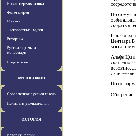
Новые передвжиники
сосредоточе
Фотогалерея
Поэтому сп
орбитальный
Музыка
собрать в 
"Неизвестные" музеи
Ранее друг
Риторика
Центавра B 
масса приме
Русские храмы и
монастыри
Альфа Цента
Видеоархив
солнечного 
вероятно, д
суперземле
ФИЛОСОФИЯ
По информаци
Современная русская мысль
Обозрение 
Искания и размышления
ИСТОРИЯ
История России