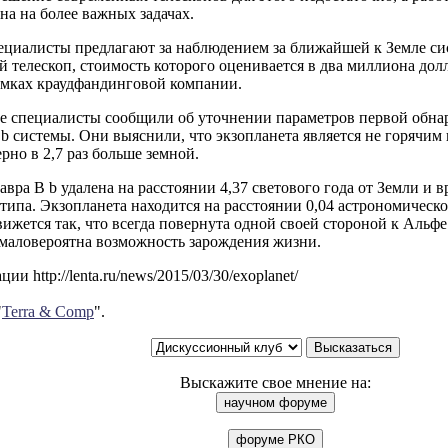
на на более важных задачах.
ециалисты предлагают за наблюдением за ближайшей к Земле си
 телескоп, стоимость которого оценивается в два миллиона дол
рамках краудфандинговой компании.
ие специалисты сообщили об уточнении параметров первой обн
b системы. Они выяснили, что экзопланета является не горячим 
рно в 2,7 раз больше земной.
вра B b удалена на расстоянии 4,37 светового года от Земли и в
типа. Экзопланета находится на расстоянии 0,04 астрономическо
вижется так, что всегда повернута одной своей стороной к Альфе
 маловероятна возможность зарождения жизни.
и http://lenta.ru/news/2015/03/30/exoplanet/
"
Terra & Comp
".
Выскажите свое мнение на: