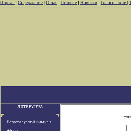
Портал
|
Содержание
|
О нас
|
Пишите
|
Новости
|
Голосование
|
ЛИТЕРАТУРА
"Русски
Новости русской культуры
Афиша