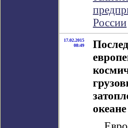
предпр
России
17.02.2015
Послед
08:49
европе
косми
грузов
затопл
океане
Евро