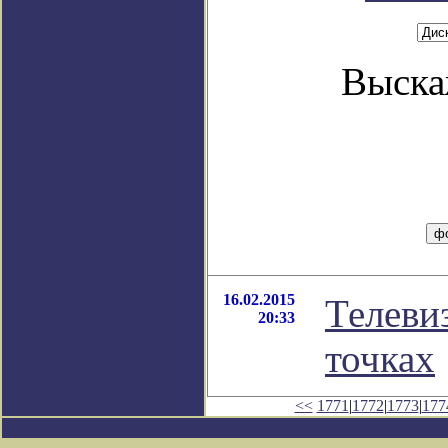
Выска
16.02.2015
Телеви
20:33
точках
<<
1771
|
1772
|
1773
|
177