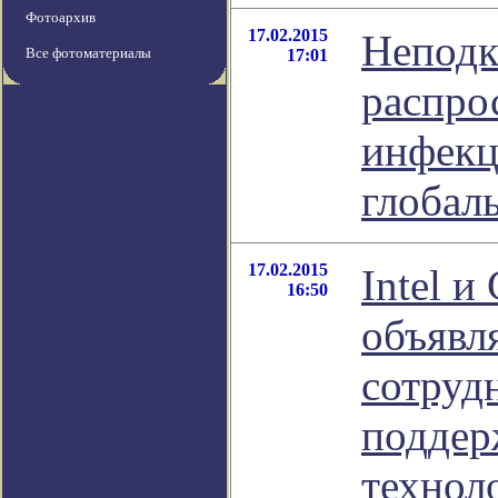
Фотоархив
17.02.2015
Неподк
Все фотоматериалы
17:01
распро
инфекц
глобал
17.02.2015
Intel и
16:50
объявл
сотруд
поддер
технол