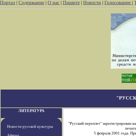
Портал
|
Содержание
|
О нас
|
Пишите
|
Новости
|
Голосование
|
"РУССК
ЛИТЕРАТУРА
"Русский переплет" зарегистрирован 
Новости русской культуры
печати
5 февраля 2001 года. П
Афиша