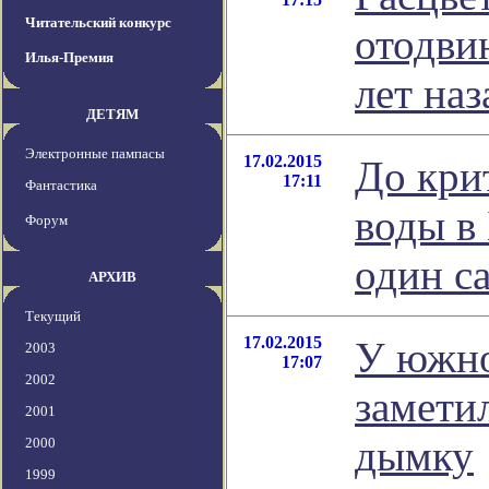
Читательский конкурс
отодви
Илья-Премия
лет наз
ДЕТЯМ
Электронные пампасы
17.02.2015
До кри
17:11
Фантастика
воды в
Форум
один с
АРХИВ
Текущий
17.02.2015
У южно
2003
17:07
2002
замети
2001
дымку
2000
1999