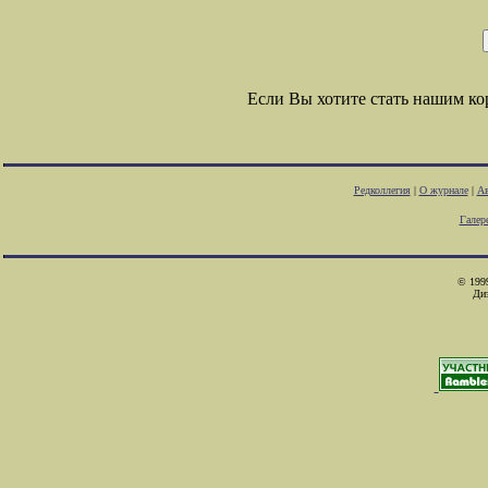
Если Вы хотите стать нашим к
Редколлегия
|
О журнале
|
Ав
Галер
© 1999
Ди