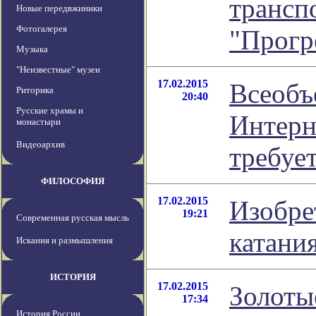
трансп
Новые передвжиники
Фотогалерея
"Прогр
Музыка
"Неизвестные" музеи
17.02.2015
Всеоб
Риторика
20:40
Русские храмы и
Интерн
монастыри
Видеоархив
требует
ФИЛОСОФИЯ
17.02.2015
Изобре
19:21
Современная русская мысль
катани
Искания и размышления
ИСТОРИЯ
17.02.2015
Золоты
17:34
История России