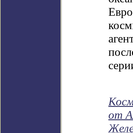
Евро
косм
аген
посл
сери
Косм
от А
Желе