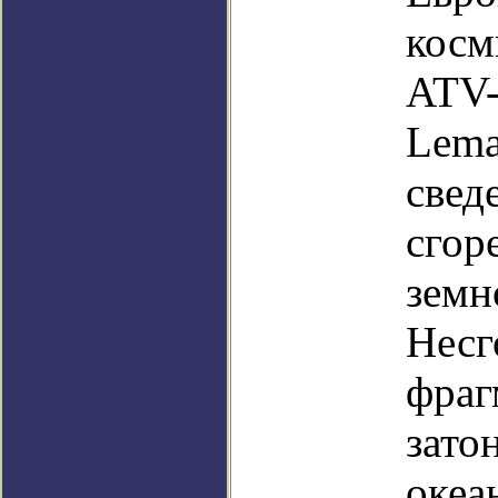
косм
ATV-
Lema
свед
сгор
земн
Несг
фраг
зато
океа