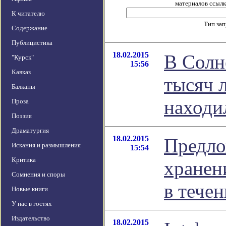
материалов ссылка
К читателю
Тип за
Содержание
Публицистика
18.02.2015
В Солн
"Курск"
15:56
Кавказ
тысяч л
Балканы
находи
Проза
Поэзия
Драматургия
18.02.2015
Предло
Искания и размышления
15:54
Критика
хранен
Сомнения и споры
в тече
Новые книги
У нас в гостях
Издательство
18.02.2015