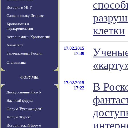
способ
История в МГУ
разруш
Слово о полку Игореве
Хронология и
клетки
парахронология
Астрономия и Хронология
Альмагест
17.02.2015
Ученые
17:30
Запечатленная Россия
«карту
Сталиниана
ФОРУМЫ
17.02.2015
В Роск
17:22
Дискуссионный клуб
фантас
Научный форум
доступ
Форум "Русская идея"
Форум "Курск"
интерн
Исторический форум