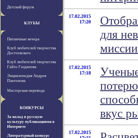
Детский форум
17.02.2015
Отобра
17:20
КЛУБЫ
для не
Пятничные вечера
миссии
Клуб любителей творчества
Достоевского
Клуб любителей творчества
Гайто Газданова
17.02.2015
Ученые
17:18
Энциклопедия Андрея
Платонова
потерю
Мастерская перевода
способ
КОНКУРСЫ
вкус р
За вклад в русскую
культуру публикациями в
Интернете
17.02.2015
Расцве
Литературный конкурс
17:15