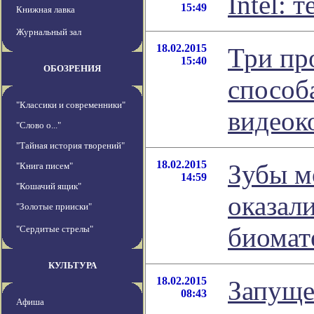
Intel: 
15:49
Книжная лавка
Журнальный зал
18.02.2015
Три пр
15:40
ОБОЗРЕНИЯ
способ
"Классики и современники"
видеок
"Слово о..."
"Тайная история творений"
18.02.2015
Зубы м
"Книга писем"
14:59
"Кошачий ящик"
оказал
"Золотые прииски"
биомат
"Сердитые стрелы"
КУЛЬТУРА
18.02.2015
Запуще
08:43
Афиша