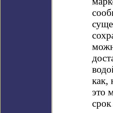
марк
сооб
суще
сохр
можн
дост
водо
как,
это 
срок