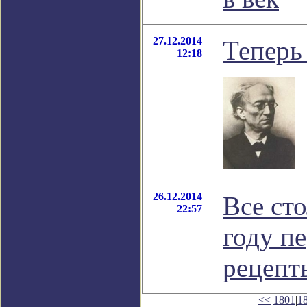
27.12.2014
Теперь 
12:18
26.12.2014
Все ст
22:57
году п
рецепт
<<
1801
|
1