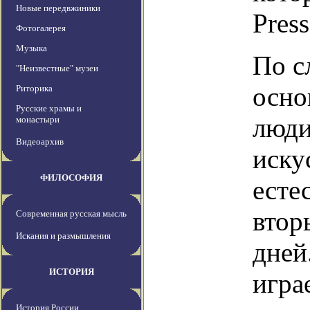
Новые передвжиники
Press
Фотогалерея
Музыка
По с
"Неизвестные" музеи
осно
Риторика
Русские храмы и
люди
монастыри
Видеоархив
иску
ФИЛОСОФИЯ
есте
втор
Современная русская мысль
Искания и размышления
дней
ИСТОРИЯ
игра
История России