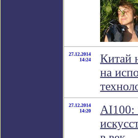
27.12.2014
Китай 
14:24
на исп
технол
27.12.2014
AI100:
14:20
искусс
в век