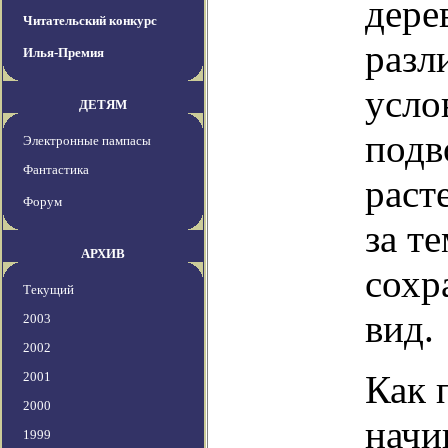
дере
Читательский конкурс
разл
Илья-Премия
усло
ДЕТЯМ
подв
Электронные пампасы
Фантастика
раст
Форум
за т
АРХИВ
сохр
Текущий
вид.
2003
2002
Как 
2001
2000
начи
1999