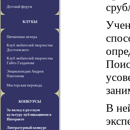
сруб
Детский форум
Учен
КЛУБЫ
спос
Пятничные вечера
Клуб любителей творчества
опре
Достоевского
Клуб любителей творчества
Поис
Гайто Газданова
Энциклопедия Андрея
усов
Платонова
Мастерская перевода
зани
КОНКУРСЫ
В не
За вклад в русскую
культуру публикациями в
эксп
Интернете
Литературный конкурс