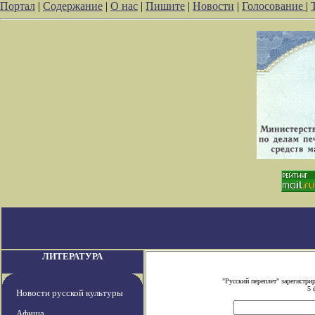
Портал
|
Содержание
|
О нас
|
Пишите
|
Новости
|
Голосование
|
ЛИТЕРАТУРА
"Русский переплет" зарегистр
5 
Новости русской культуры
Афиша