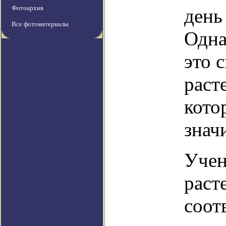
Фотоархив
день
Все фотоматериалы
Одна
это 
раст
кото
знач
Учен
раст
соот