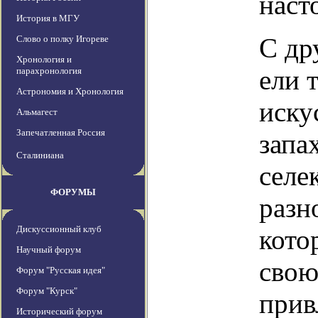
наст
История в МГУ
С др
Слово о полку Игореве
Хронология и
ели 
парахронология
Астрономия и Хронология
иску
Альмагест
Запечатленная Россия
запа
Сталиниана
селе
ФОРУМЫ
разн
Дискуссионный клуб
кото
Научный форум
свою
Форум "Русская идея"
Форум "Курск"
прив
Исторический форум