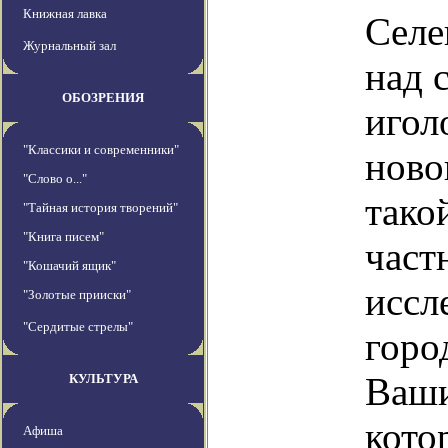
Книжная лавка
Селе
Журнальный зал
над 
ОБОЗРЕНИЯ
игол
"Классики и современники"
ново
"Слово о..."
тако
"Тайная история творений"
"Книга писем"
част
"Кошачий ящик"
иссл
"Золотые прииски"
"Сердитые стрелы"
горо
Ваши
КУЛЬТУРА
кото
Афиша