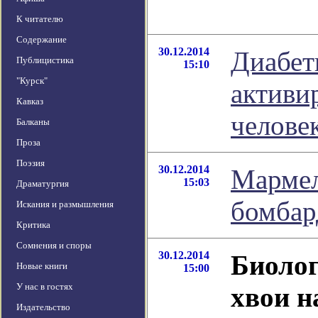
К читателю
Содержание
30.12.2014
Диабет
Публицистика
15:10
"Курск"
активир
Кавказ
челове
Балканы
Проза
Поэзия
30.12.2014
Мармел
15:03
Драматургия
бомбар
Искания и размышления
Критика
Сомнения и споры
30.12.2014
Биолог
Новые книги
15:00
У нас в гостях
хвои н
Издательство