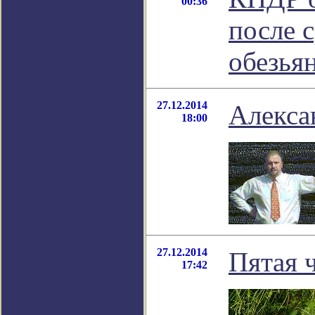
00:36
после 
обезья
27.12.2014
Алекса
18:00
27.12.2014
Пятая 
17:42