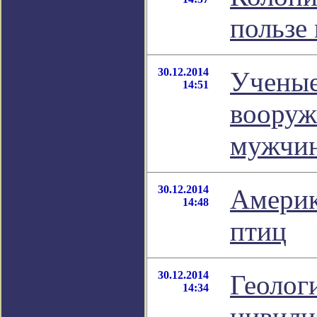
пользе
30.12.2014
Ученые
14:51
вооруж
мужчи
30.12.2014
Америк
14:48
птиц
30.12.2014
Геолог
14:34
цивили