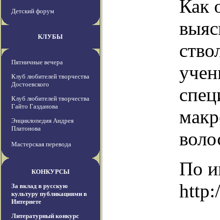
Как 
Детский форум
выяс
КЛУБЫ
ство
Пятничные вечера
учен
Клуб любителей творчества
Достоевского
спец
Клуб любителей творчества
Гайто Газданова
макр
Энциклопедия Андрея
Платонова
воло
Мастерская перевода
По и
КОНКУРСЫ
http:
За вклад в русскую
культуру публикациями в
Интернете
Литературный конкурс