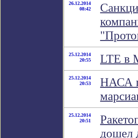
26.12.2014
Санкци
08:42
компан
"Прото
25.12.2014
LTE в 
20:55
25.12.2014
НАСА п
20:53
марсиа
25.12.2014
Ракето
20:51
дошел 