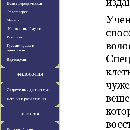
изда
Новые передвжиники
Фотогалерея
Учен
Музыка
спос
"Неизвестные" музеи
Риторика
воло
Русские храмы и
монастыри
Спец
Видеоархив
клет
ФИЛОСОФИЯ
чуже
Современная русская мысль
веще
Искания и размышления
кото
ИСТОРИЯ
восс
История России