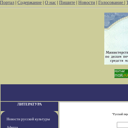
Портал
|
Содержание
|
О нас
|
Пишите
|
Новости
|
Голосование
|
ЛИТЕРАТУРА
"Русский пе
Новости русской культуры
Афиша