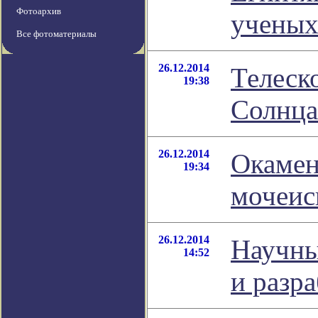
Фотоархив
ученых
Все фотоматериалы
26.12.2014
Телеск
19:38
Солнца
26.12.2014
Окамен
19:34
мочеис
26.12.2014
Научны
14:52
и разра