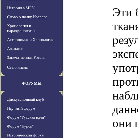
История в МГУ
Эти 
Слово о полку Игореве
ткан
Хронология и
парахронология
резу
Астрономия и Хронология
Альмагест
эксп
Запечатленная Россия
упот
Сталиниана
прот
ФОРУМЫ
набл
Дискуссионный клуб
данн
Научный форум
Форум "Русская идея"
они 
Форум "Курск"
Исторический форум