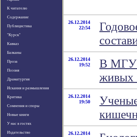
К читателю
Содержание
26.12.2014
Годово
Публицистика
22:54
"Курск"
состав
Кавказ
Балканы
26.12.2014
В МГУ 
Проза
19:52
Поэзия
живых 
Драматургия
Искания и размышления
26.12.2014
Ученые
Критика
19:50
Сомнения и споры
кишеч
Новые книги
У нас в гостях
Издательство
26.12.2014