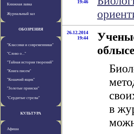
Биолог
19:46
Книжная лавка
ориент
Журнальный зал
ОБОЗРЕНИЯ
26.12.2014
Ученые
19:44
"Классики и современники"
облыс
"Слово о..."
"Тайная история творений"
Биол
"Книга писем"
мето
"Кошачий ящик"
"Золотые прииски"
свои
"Сердитые стрелы"
в жу
КУЛЬТУРА
можн
Афиша