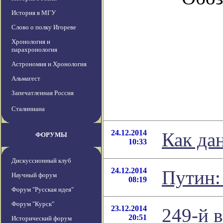
История в МГУ
Слово о полку Игореве
Хронология и
парахронология
Астрономия и Хронология
Альмагест
Запечатленная Россия
Сталиниана
24.12.2014
Как да
ФОРУМЫ
10:33
Дискуссионный клуб
24.12.2014
Путин:
Научный форум
08:19
Форум "Русская идея"
Форум "Курск"
23.12.2014
249-й в
20:51
Исторический форум