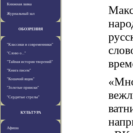
Книжная лавка
Макс
Журнальный зал
наро
ОБОЗРЕНИЯ
русс
"Классики и современники"
слов
"Слово о..."
врем
"Тайная история творений"
"Книга писем"
«Мно
"Кошачий ящик"
"Золотые прииски"
вежл
"Сердитые стрелы"
ватн
КУЛЬТУРА
напр
Афиша