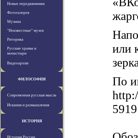
«ВКо
Новые передвжиники
жарг
Фотогалерея
Музыка
"Неизвестные" музеи
Напо
Риторика
или 
Русские храмы и
монастыри
зерк
Видеоархив
По и
ФИЛОСОФИЯ
http:
Современная русская мысль
5919
Искания и размышления
ИСТОРИЯ
Обоз
История России