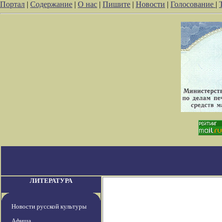
Портал
|
Содержание
|
О нас
|
Пишите
|
Новости
|
Голосование
|
ЛИТЕРАТУРА
Новости русской культуры
Афиша