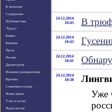
К читателю
Содержание
24.12.2014
В трюф
Публицистика
10:45
"Курск"
Кавказ
24.12.2014
Гусени
10:43
Балканы
Проза
24.12.2014
Обнару
Поэзия
10:41
Драматургия
Искания и размышления
24.12.2014
Лингви
Критика
10:38
Сомнения и споры
Уже 
Новые книги
У нас в гостях
росс
Издательство