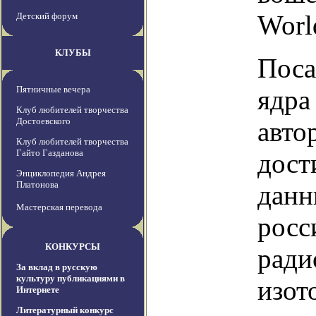
Worl
Детский форум
КЛУБЫ
Поса
Пятничные вечера
ядра
Клуб любителей творчества
Достоевского
авто
Клуб любителей творчества
Гайто Газданова
дост
Энциклопедия Андрея
Платонова
данн
Мастерская перевода
росс
КОНКУРСЫ
ради
За вклад в русскую
культуру публикациями в
изот
Интернете
Литературный конкурс