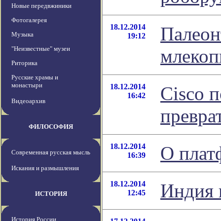
Новые передвжиники
Фотогалерея
18.12.2014
Палеон
Музыка
19:12
"Неизвестные" музеи
млеко
Риторика
Русские храмы и
монастыри
18.12.2014
Cisco 
16:42
Видеоархив
превра
ФИЛОСОФИЯ
18.12.2014
О плат
Современная русская мысль
16:39
Искания и размышления
18.12.2014
Индия 
12:45
ИСТОРИЯ
История России