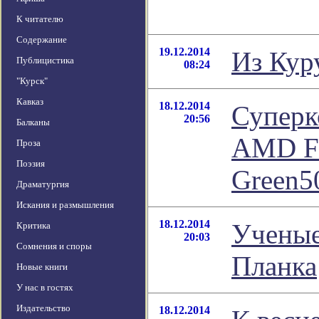
К читателю
Содержание
19.12.2014
Из Кур
Публицистика
08:24
"Курск"
Кавказ
18.12.2014
Суперк
20:56
Балканы
AMD Fi
Проза
Поэзия
Green5
Драматургия
Искания и размышления
18.12.2014
Ученые
Критика
20:03
Сомнения и споры
Планка
Новые книги
У нас в гостях
Издательство
18.12.2014