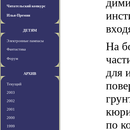
дими
Читательский конкурс
инст
Илья-Премия
вход
ДЕТЯМ
Электронные пампасы
На б
Фантастика
част
Форум
для 
АРХИВ
пове
Текущий
2003
грун
2002
кюри
2001
2000
по к
1999