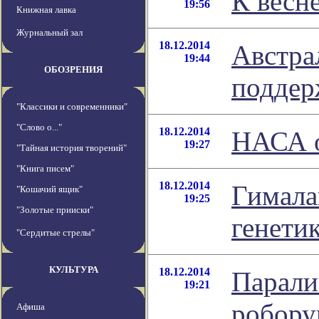
К весн
19:56
Книжная лавка
Журнальный зал
18.12.2014
Австра
19:44
ОБОЗРЕНИЯ
поддер
"Классики и современники"
"Слово о..."
18.12.2014
НАСА о
19:27
"Тайная история творений"
"Книга писем"
18.12.2014
Гимала
"Кошачий ящик"
19:25
"Золотые прииски"
генети
"Сердитые стрелы"
КУЛЬТУРА
18.12.2014
Парали
19:21
робору
Афиша