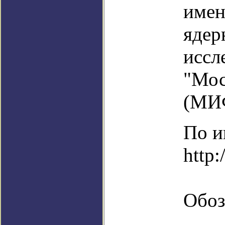
имен
ядер
иссл
"Мос
(МИ
По и
http:
Обоз