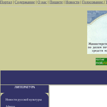
Портал
|
Содержание
|
О нас
|
Пишите
|
Новости
|
Голосование
|
ЛИТЕРАТУРА
Новости русской культуры
Афиша