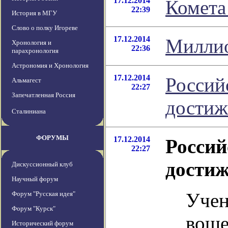
17.12.2014
Комета
22:39
История в МГУ
Слово о полку Игореве
17.12.2014
Миллио
Хронология и
22:36
парахронология
Астрономия и Хронология
17.12.2014
Россий
Альмагест
22:27
Запечатленная Россия
достиж
Сталиниана
ФОРУМЫ
17.12.2014
Россий
22:27
достиж
Дискуссионный клуб
Научный форум
Учен
Форум "Русская идея"
Форум "Курск"
воше
Исторический форум