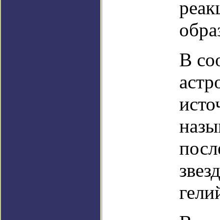
реак
обра
В со
астр
исто
назы
посл
звез
гели