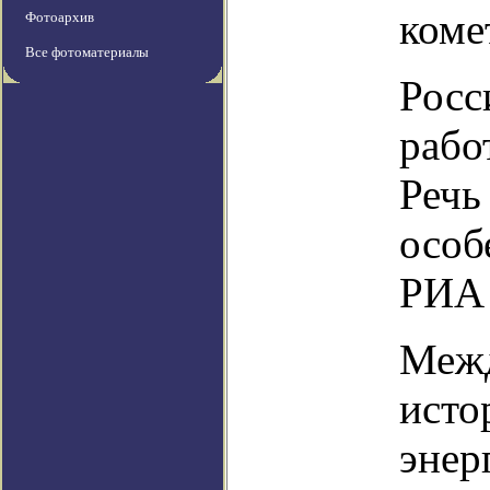
коме
Фотоархив
Все фотоматериалы
Росс
рабо
Речь
особ
РИА 
Межд
исто
энер