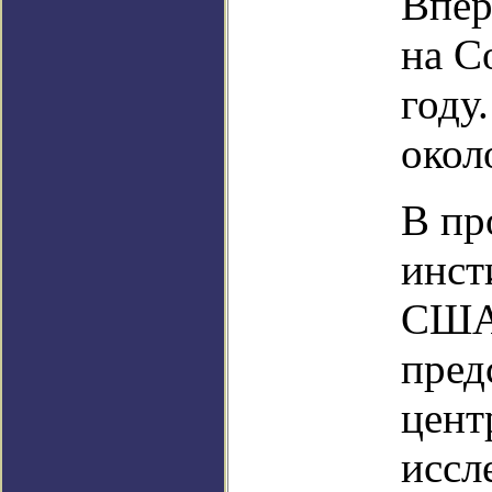
Впер
на С
году
окол
В пр
инст
США 
пред
цент
иссл