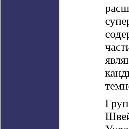
расш
супе
соде
част
явля
канд
темн
Груп
Швей