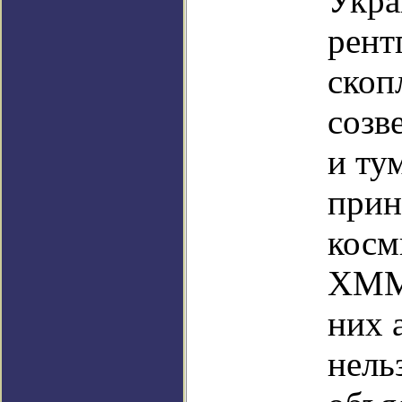
Укра
рент
скоп
созв
и ту
прин
косм
XMM-
них 
нель