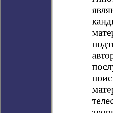
явля
канд
мате
подт
авто
посл
поис
мате
теле
теор