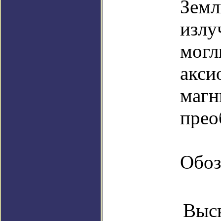
Земл
излу
могл
акси
магн
прео
Обоз
Выск