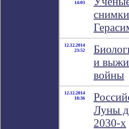
Ученые
14:03
снимки
Гераси
12.12.2014
Биолог
23:52
и выжи
войны
12.12.2014
Россий
18:36
Луны д
2030-х