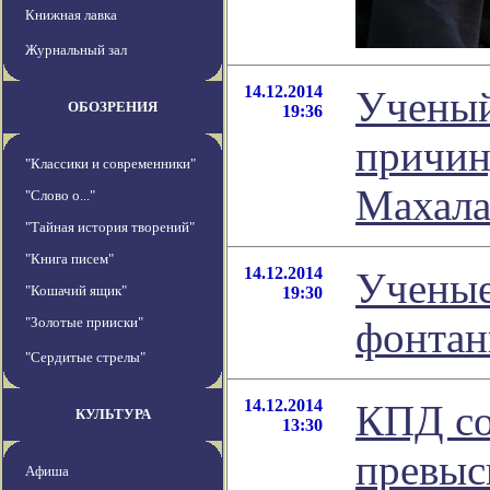
Книжная лавка
Журнальный зал
14.12.2014
Ученый
ОБОЗРЕНИЯ
19:36
причин
"Классики и современники"
Махал
"Слово о..."
"Тайная история творений"
"Книга писем"
14.12.2014
Ученые
"Кошачий ящик"
19:30
"Золотые прииски"
фонтан
"Сердитые стрелы"
14.12.2014
КПД со
КУЛЬТУРА
13:30
превыс
Афиша