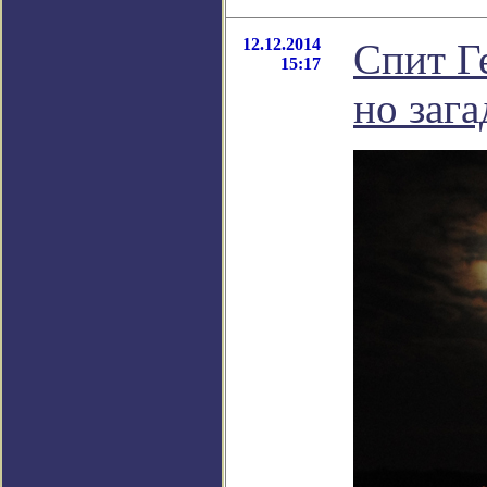
12.12.2014
Спит Г
15:17
но заг