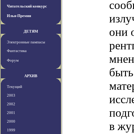
сооб
Читательский конкурс
излу
Илья-Премия
они 
ДЕТЯМ
рент
Электронные пампасы
Фантастика
мнен
Форум
быть
АРХИВ
мате
Текущий
иссл
2003
2002
подг
2001
2000
в жу
1999