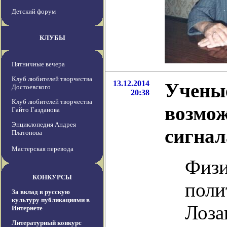
Детский форум
КЛУБЫ
Пятничные вечера
Клуб любителей творчества
13.12.2014
Учены
Достоевского
20:38
Клуб любителей творчества
возмо
Гайто Газданова
Энциклопедия Андрея
сигнал
Платонова
Мастерская перевода
Физи
КОНКУРСЫ
поли
За вклад в русскую
культуру публикациями в
Лоза
Интернете
Литературный конкурс