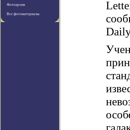
Lette
Фотоархив
Все фотоматериалы
сооб
Daily
Учен
прин
стан
изве
нево
особ
гала