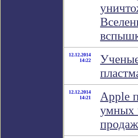
уничто
Вселен
вспыш
12.12.2014
Ученые
14:22
пластм
12.12.2014
Apple 
14:21
умных 
прода