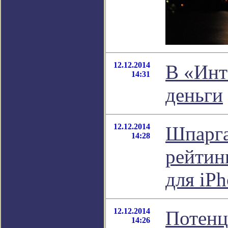
12.12.2014
В «Инт
14:31
деньги
12.12.2014
Шпарга
14:28
рейтин
для iP
12.12.2014
Потенц
14:26