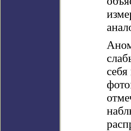
объя
изме
анал
Аном
слаб
себя
фото
отме
набл
расп