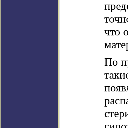
пред
точн
что 
мате
По п
таки
появ
расп
стер
гипо