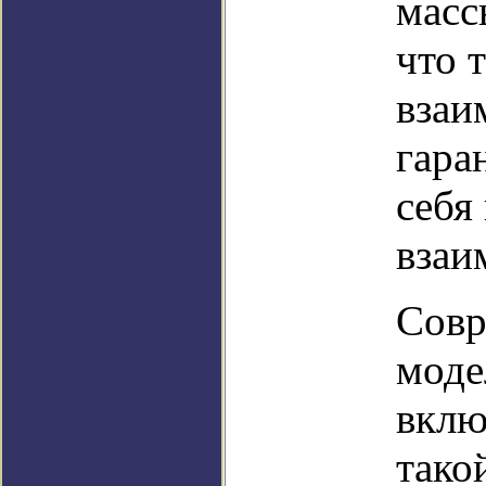
масс
что 
взаи
гара
себя
взаи
Совр
моде
вклю
тако