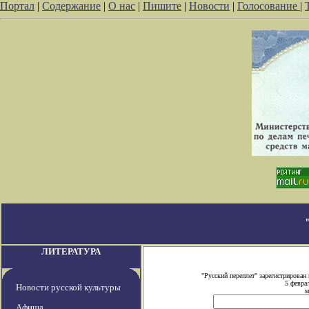
Портал
|
Содержание
|
О нас
|
Пишите
|
Новости
|
Голосование
|
ЛИТЕРАТУРА
"Русский переплет" зарегистрирова
5 февра
Новости русской культуры
м
Афиша