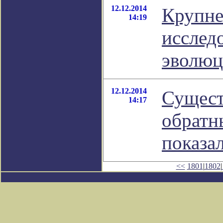
12.12.2014
Крупне
14:19
исслед
эволюц
12.12.2014
Сущест
14:17
обратн
показа
<<
1801
|
1802
|