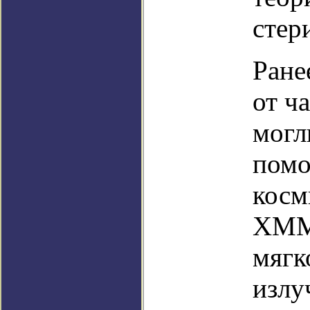
стер
Ране
от ч
могл
помо
косм
XMM-
мягк
излу