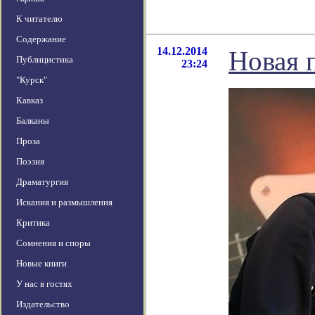
К читателю
Содержание
14.12.2014
Новая 
Публицистика
23:24
"Курск"
Кавказ
Балканы
Проза
Поэзия
Драматургия
Искания и размышления
Критика
Сомнения и споры
Новые книги
У нас в гостях
Издательство