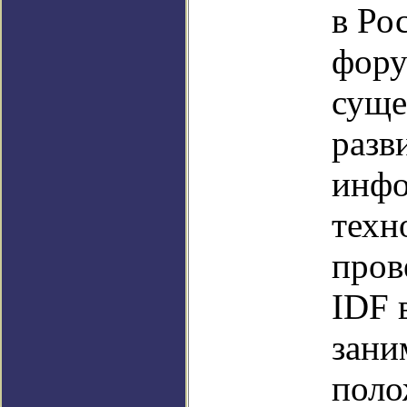
в Ро
фору
суще
разв
инф
техн
пров
IDF 
зан
поло