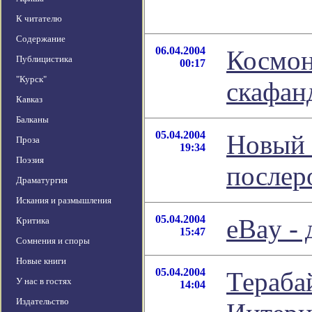
К читателю
Содержание
06.04.2004
Космон
Публицистика
00:17
"Курск"
скафан
Кавказ
Балканы
05.04.2004
Новый 
Проза
19:34
Поэзия
послер
Драматургия
Искания и размышления
05.04.2004
eBay -
Критика
15:47
Сомнения и споры
Новые книги
05.04.2004
Тераба
У нас в гостях
14:04
Издательство