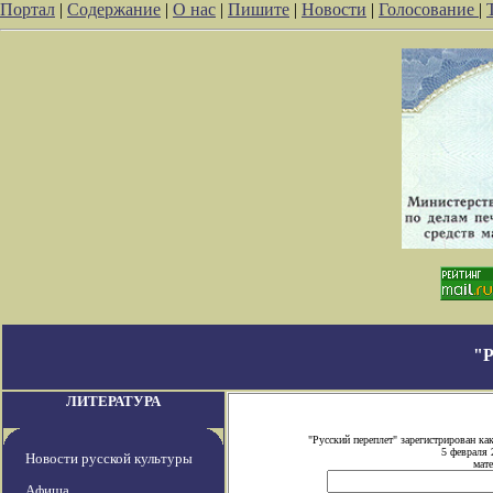
Портал
|
Содержание
|
О нас
|
Пишите
|
Новости
|
Голосование
|
"
ЛИТЕРАТУРА
"Русский переплет" зарегистрирован 
5 февраля 
Новости русской культуры
мате
Афиша