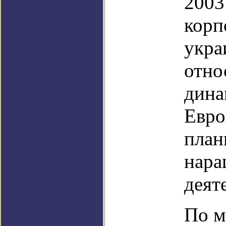
2003
корп
укра
отно
дина
Евро
план
нара
деят
По м