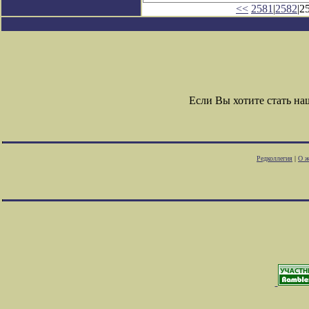
<<
2581
|
2582
|2
Если Вы хотите стать н
Редколлегия
|
О ж