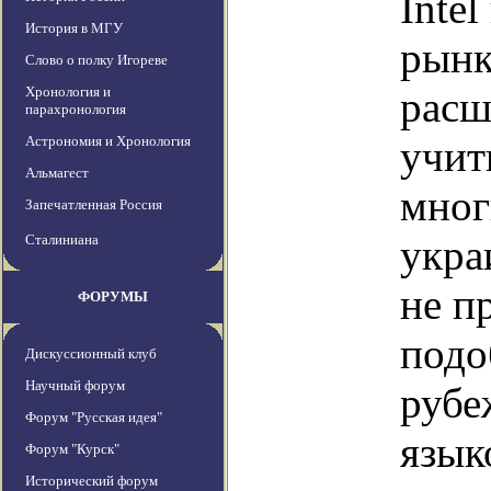
Inte
История в МГУ
рынк
Слово о полку Игореве
Хронология и
расш
парахронология
Астрономия и Хронология
учит
Альмагест
мног
Запечатленная Россия
Сталиниана
укра
не п
ФОРУМЫ
подо
Дискуссионный клуб
Научный форум
рубе
Форум "Русская идея"
язык
Форум "Курск"
Исторический форум