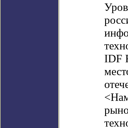
Уров
росс
инф
техн
IDF 
мест
отеч
<Нам
рыно
техн