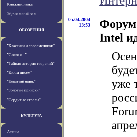
Интерн
Книжная лавка
Журнальный зал
05.04.2004
Форум 
13:53
ОБОЗРЕНИЯ
Intel 
"Классики и современники"
Осен
"Слово о..."
"Тайная история творений"
буде
"Книга писем"
уже 
"Кошачий ящик"
"Золотые прииски"
росс
"Сердитые стрелы"
Foru
КУЛЬТУРА
апре
Афиша