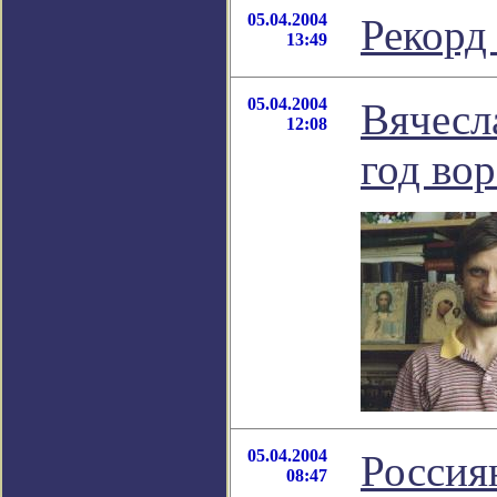
05.04.2004
Рекорд
13:49
05.04.2004
Вячесл
12:08
год во
05.04.2004
Россия
08:47