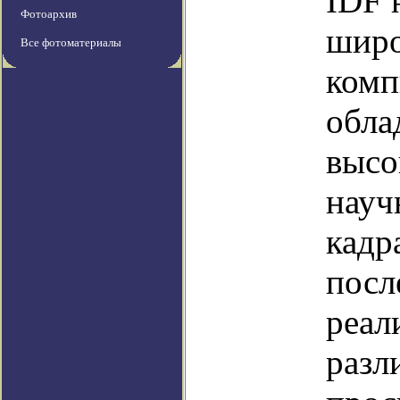
IDF 
Фотоархив
широ
Все фотоматериалы
комп
обл
высо
науч
кадр
посл
реал
разл