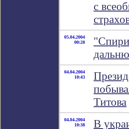
с всео
страхо
05.04.2004
"Спири
00:28
дальню
04.04.2004
Презид
10:43
побыва
Титова
04.04.2004
В укра
10:38