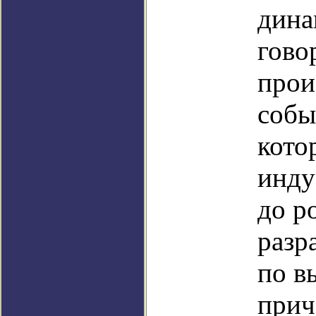
дина
гово
прои
собы
кото
инду
до р
разр
по в
прич