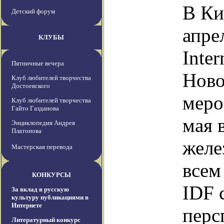
В Ки
Детский форум
апре
КЛУБЫ
Inter
Пятничные вечера
Ново
Клуб любителей творчества
Достоевского
меро
Клуб любителей творчества
Гайто Газданова
мая 
Энциклопедия Андрея
Платонова
желе
Мастерская перевода
всем
КОНКУРСЫ
IDF 
За вклад в русскую
культуру публикациями в
Интернете
перс
Литературный конкурс