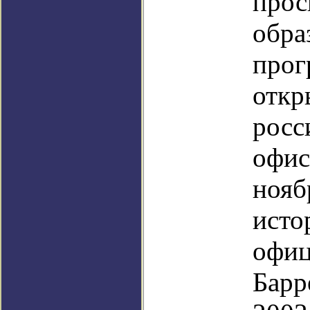
прос
обра
прог
откр
росс
офис
нояб
исто
офиц
Барр