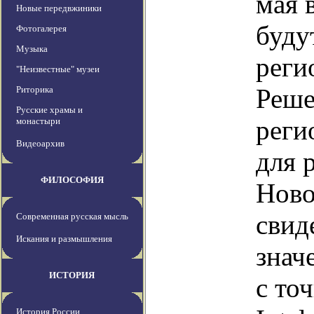
мая 
Новые передвжиники
буду
Фотогалерея
Музыка
реги
"Неизвестные" музеи
Реше
Риторика
Русские храмы и
реги
монастыри
Видеоархив
для 
ФИЛОСОФИЯ
Ново
свид
Современная русская мысль
Искания и размышления
знач
ИСТОРИЯ
с то
История России