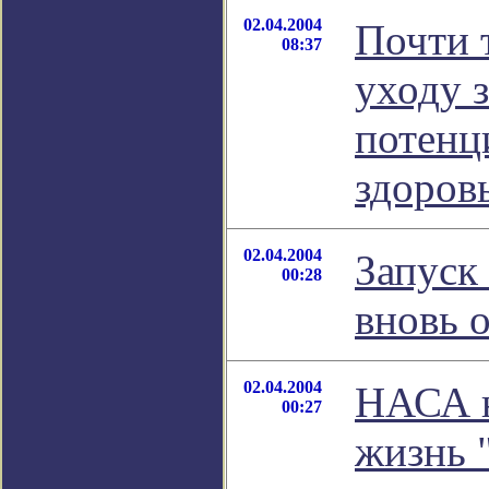
02.04.2004
Почти 
08:37
уходу 
потенц
здоров
02.04.2004
Запуск
00:28
вновь 
02.04.2004
НАСА н
00:27
жизнь 