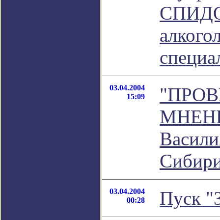
СПИДО
алкого
специа
03.04.2004
"ПРО
15:09
МНЕНИЕ
Васили
Сибир
03.04.2004
Пуск "
00:28