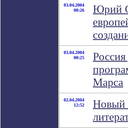
03.04.2004
Юрий С
00:26
европе
создан
03.04.2004
Россия
00:25
програ
Марса
02.04.2004
Новый 
12:52
литера