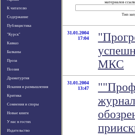
материалов ссылка
К читателю
Тип за
Содержание
Публицистика
31.01.2004
"Прогр
"Курск"
17:04
Кавказ
успешн
Балканы
МКС
Проза
Поэзия
Драматургия
31.01.2004
""Проф
Искания и размышления
13:47
Критика
журнали
Сомнения и споры
обозре
Новые книги
У нас в гостях
прииск
Издательство