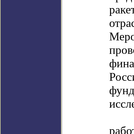
раке
отр
Меро
пр
фина
Рос
фунд
иссл
В 
ра