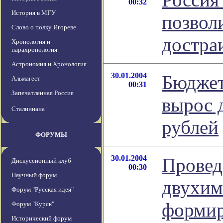
00:32
История в МГУ
позвол
Слово о полку Игореве
достра
Хронология и
парахронология
Астрономия и Хронология
30.01.2004
Бюджет
Альмагест
00:31
Запечатленная Россия
вырос 
Сталиниана
рублей
ФОРУМЫ
30.01.2004
Провед
Дискуссионный клуб
00:30
Научный форум
двухим
Форум "Русская идея"
формир
Форум "Курск"
Исторический форум