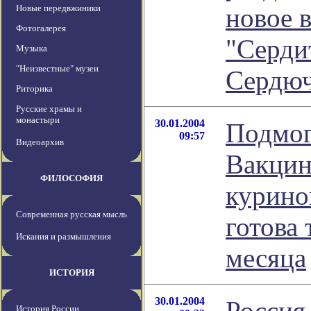
Новые передвжиники
новое 
Фотогалерея
"Серди
Музыка
"Неизвестные" музеи
Сердюч
Риторика
Русские храмы и
монастыри
30.01.2004
Подмог
09:57
Видеоархив
Вакцин
ФИЛОСОФИЯ
курино
Современная русская мысль
готова 
Искания и размышления
месяца
ИСТОРИЯ
30.01.2004
Россия
История России