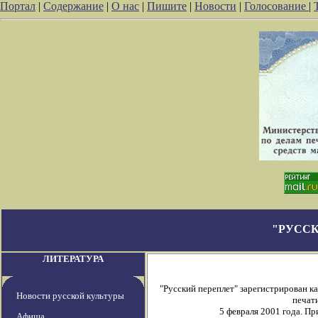
Портал
|
Содержание
|
О нас
|
Пишите
|
Новости
|
Голосование
|
"РУССК
ЛИТЕРАТУРА
"Русский переплет" зарегистрирован 
Новости русской культуры
печати
5 февраля 2001 года. П
Афиша