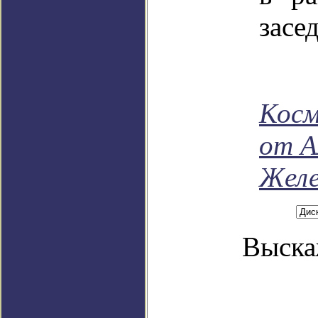
засе
Косм
от А
Желе
Выска