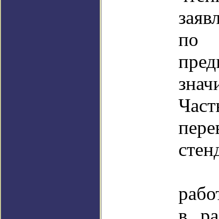
заяв
по
пре
знач
Част
пер
стен
Сег
рабо
в ра