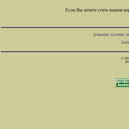
Если Вы хотите стать нашим к
Редколлегия
|
О журнале
|
Ав
Галер
© 1999
Ди