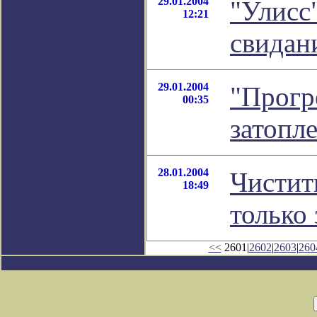
29.01.2004
"Улисс"
12:21
свидан
29.01.2004
"Прогр
00:35
затопл
28.01.2004
Чистит
18:49
только 
<<
2601|
2602
|
2603
|
260