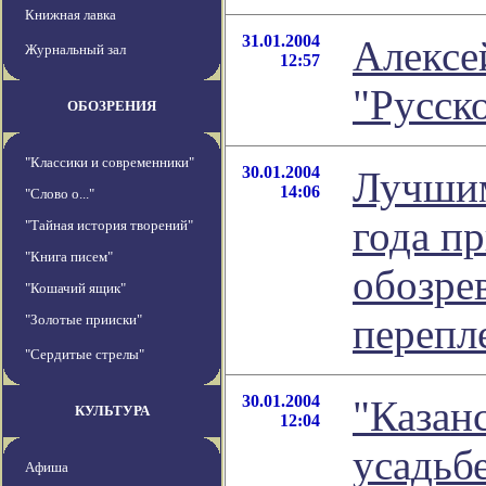
Книжная лавка
31.01.2004
Алексе
Журнальный зал
12:57
"Русск
ОБОЗРЕНИЯ
"Классики и современники"
30.01.2004
Лучши
14:06
"Слово о..."
года п
"Тайная история творений"
"Книга писем"
обозре
"Кошачий ящик"
перепл
"Золотые прииски"
"Сердитые стрелы"
30.01.2004
"Казан
КУЛЬТУРА
12:04
усадьб
Афиша