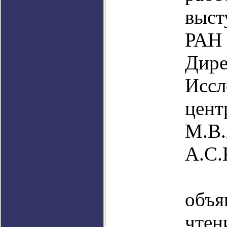
выст
РАН
Дире
Иссл
це
М.В
А.С.
К
объя
чт