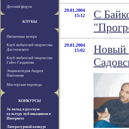
Детский форум
29.01.2004
С Байк
15:12
КЛУБЫ
"Прогр
Пятничные вечера
Клуб любителей творчества
29.01.2004
Новый 
Достоевского
15:02
Клуб любителей творчества
Садовс
Гайто Газданова
Энциклопедия Андрея
Платонова
Мастерская перевода
КОНКУРСЫ
За вклад в русскую
культуру публикациями в
Интернете
Литературный конкурс