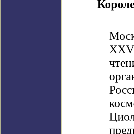
Короле
28
Мос
XXV
чтен
орга
Росс
кос
Циол
пред