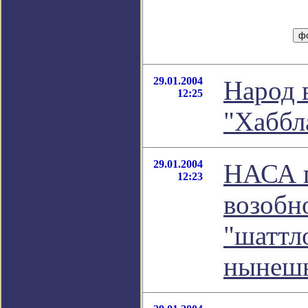
29.01.2004
Народ 
12:25
"Хаббл
29.01.2004
НАСА п
12:23
возобн
"шаттл
нынешн