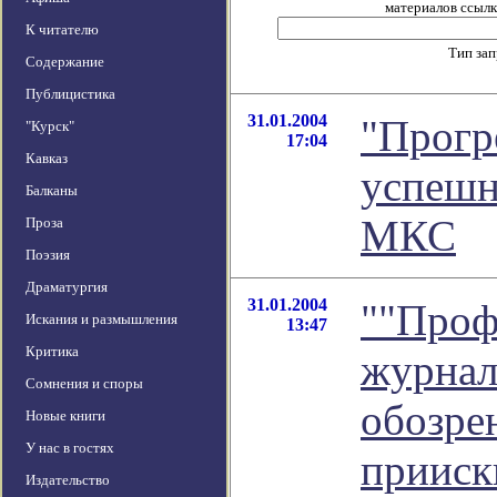
материалов ссылка
К читателю
Тип за
Содержание
Публицистика
31.01.2004
"Прогр
"Курск"
17:04
Кавказ
успешн
Балканы
МКС
Проза
Поэзия
Драматургия
31.01.2004
""Проф
Искания и размышления
13:47
Критика
журнали
Сомнения и споры
обозре
Новые книги
У нас в гостях
прииск
Издательство