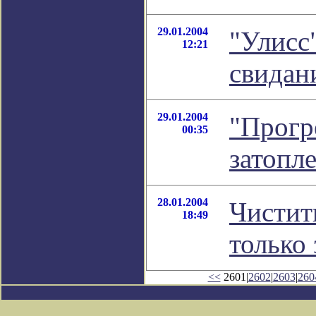
29.01.2004
"Улисс"
12:21
свидан
29.01.2004
"Прогр
00:35
затопл
28.01.2004
Чистит
18:49
только 
<<
2601|
2602
|
2603
|
260