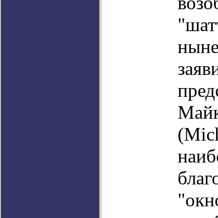
воз
"ша
ныне
зая
пре
Май
(Mic
наиб
благ
"окн