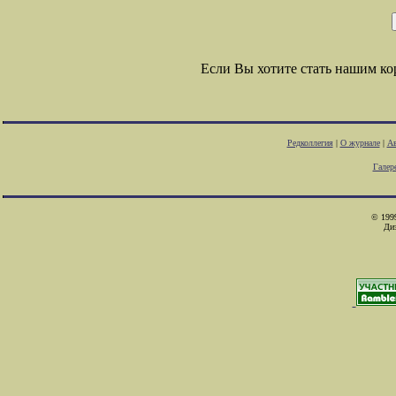
Если Вы хотите стать нашим к
Редколлегия
|
О журнале
|
Ав
Галер
© 1999
Ди