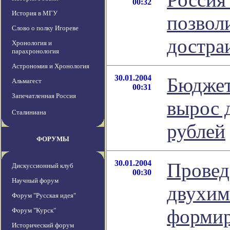
00:32
История в МГУ
позвол
Слово о полку Игореве
достра
Хронология и
парахронология
Астрономия и Хронология
30.01.2004
Бюджет
Альмагест
00:31
Запечатленная Россия
вырос 
Сталиниана
рублей
ФОРУМЫ
30.01.2004
Провед
Дискуссионный клуб
00:30
Научный форум
двухим
Форум "Русская идея"
формир
Форум "Курск"
Исторический форум