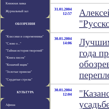
Книжная лавка
31.01.2004
Алексе
Журнальный зал
12:57
"Русск
ОБОЗРЕНИЯ
"Классики и современники"
30.01.2004
Лучши
14:06
"Слово о..."
года п
"Тайная история творений"
"Книга писем"
обозре
"Кошачий ящик"
перепл
"Золотые прииски"
"Сердитые стрелы"
30.01.2004
"Казан
КУЛЬТУРА
12:04
усадьб
Афиша