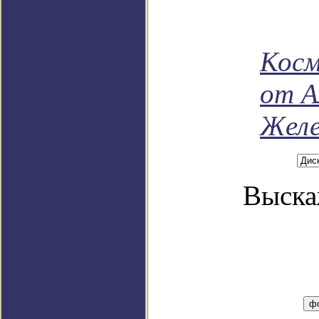
Косм
от А
Желе
Выска