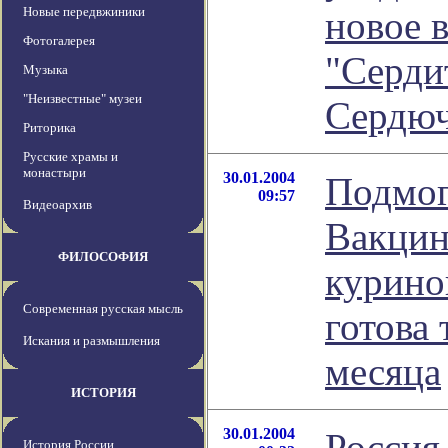
Новые передвжиники
новое 
Фотогалерея
"Серди
Музыка
"Неизвестные" музеи
Сердюч
Риторика
Русские храмы и
монастыри
30.01.2004
Подмог
09:57
Видеоархив
Вакцин
ФИЛОСОФИЯ
курино
Современная русская мысль
готова 
Искания и размышления
месяца
ИСТОРИЯ
30.01.2004
Россия
История России