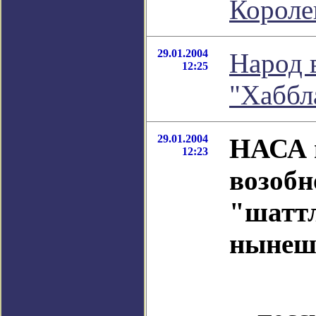
Короле
29.01.2004
Народ 
12:25
"Хаббл
29.01.2004
НАСА 
12:23
возобн
"шатт
нынешн
Не