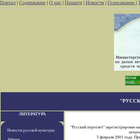
Портал
|
Содержание
|
О нас
|
Пишите
|
Новости
|
Голосование
|
"РУССК
ЛИТЕРАТУРА
"Русский переплет" зарегистрирован 
Новости русской культуры
печати
5 февраля 2001 года. П
Афиша