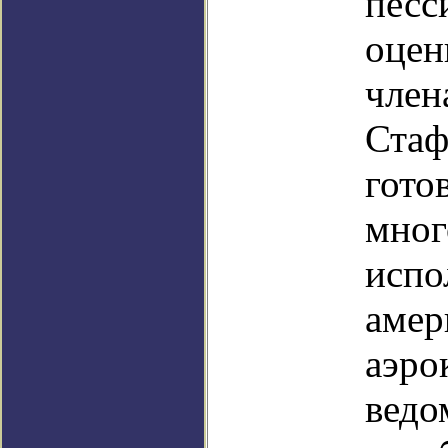
песс
оце
чле
Ста
гото
мног
исп
амер
аэро
вед