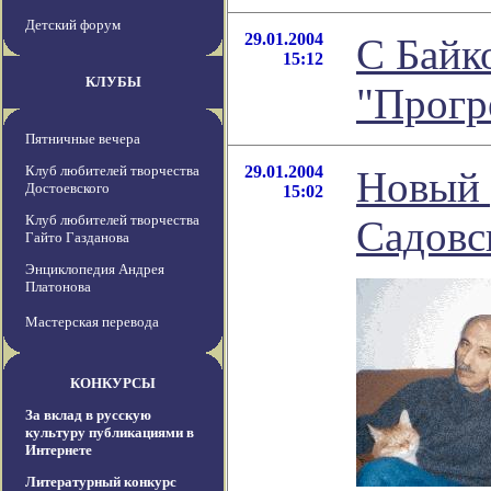
Детский форум
29.01.2004
С Байк
15:12
КЛУБЫ
"Прогр
Пятничные вечера
Клуб любителей творчества
29.01.2004
Новый 
Достоевского
15:02
Клуб любителей творчества
Садовс
Гайто Газданова
Энциклопедия Андрея
Платонова
Мастерская перевода
КОНКУРСЫ
За вклад в русскую
культуру публикациями в
Интернете
Литературный конкурс