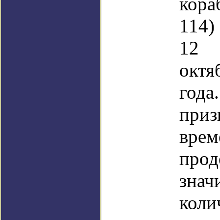
кора
114)
12 
окт
года
приз
вре
прод
знач
коли