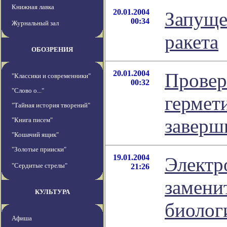
Книжная лавка
20.01.2004
Запуще
00:34
Журнальный зал
ракета
ОБОЗРЕНИЯ
20.01.2004
Провер
"Классики и современники"
00:32
"Слово о..."
гермет
"Тайная история творений"
заверш
"Книга писем"
"Кошачий ящик"
"Золотые прииски"
19.01.2004
Электр
"Сердитые стрелы"
21:26
замени
КУЛЬТУРА
биолог
Афиша