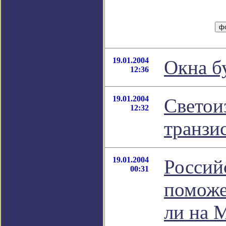
19.01.2004
Окна б
12:36
19.01.2004
Светои
12:32
транзи
19.01.2004
Россий
00:31
поможе
ли на 