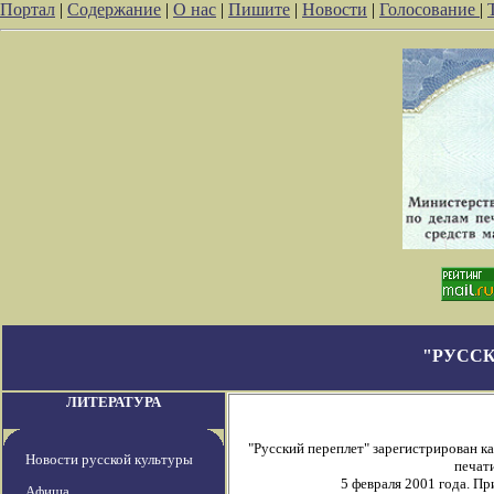
Портал
|
Содержание
|
О нас
|
Пишите
|
Новости
|
Голосование
|
"РУССК
ЛИТЕРАТУРА
"Русский переплет" зарегистрирован 
Новости русской культуры
печати
5 февраля 2001 года. П
Афиша