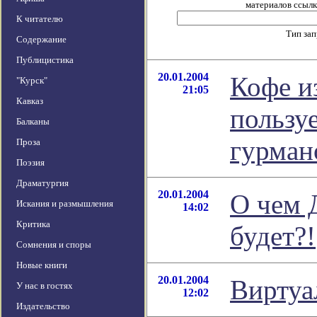
материалов ссылка
К читателю
Тип за
Содержание
Публицистика
20.01.2004
Кофе и
"Курск"
21:05
Кавказ
пользу
Балканы
гурман
Проза
Поэзия
Драматургия
20.01.2004
О чем 
Искания и размышления
14:02
Критика
будет?!
Сомнения и споры
Новые книги
20.01.2004
Виртуа
У нас в гостях
12:02
Издательство