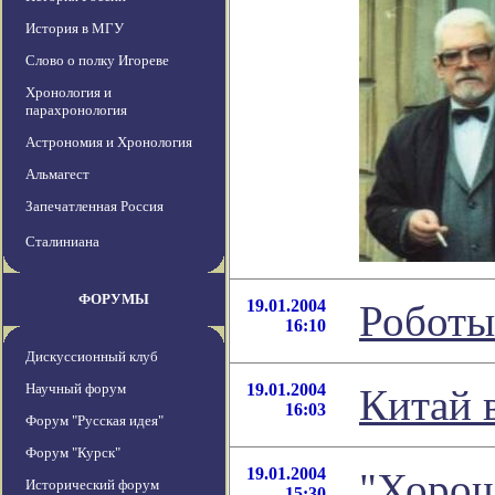
История в МГУ
Слово о полку Игореве
Хронология и
парахронология
Астрономия и Хронология
Альмагест
Запечатленная Россия
Сталиниана
ФОРУМЫ
19.01.2004
Роботы
16:10
Дискуссионный клуб
Научный форум
19.01.2004
Китай 
16:03
Форум "Русская идея"
Форум "Курск"
19.01.2004
"Хорош
Исторический форум
15:30