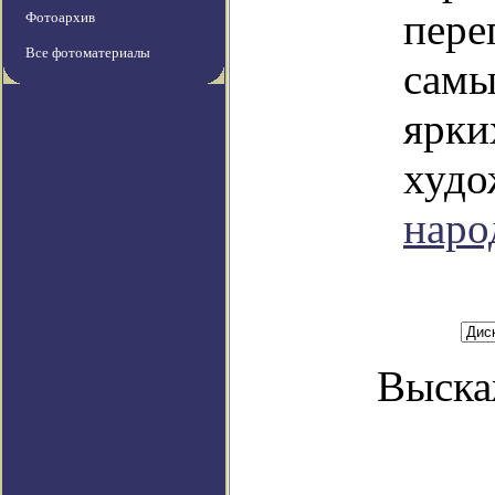
пере
Фотоархив
Все фотоматериалы
самы
ярки
худо
наро
Выска