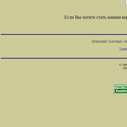
Если Вы хотите стать нашим к
Редколлегия
|
О журнале
|
Ав
Галер
© 1999
Ди