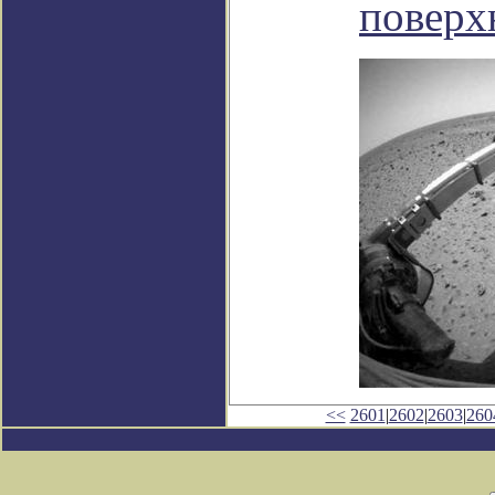
поверх
<<
2601
|
2602
|
2603
|
260