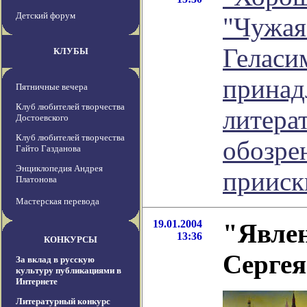
Детский форум
"Чужая
Геласим
КЛУБЫ
принад
Пятничные вечера
Клуб любителей творчества
литерат
Достоевского
Клуб любителей творчества
обозре
Гайто Газданова
Энциклопедия Андрея
прииск
Платонова
Мастерская перевода
19.01.2004
"Явлен
13:36
КОНКУРСЫ
Сергея
За вклад в русскую
культуру публикациями в
Интернете
Литературный конкурс