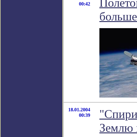
Полето
00:42
больше
18.01.2004
"Спири
00:39
Землю