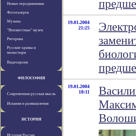
предше
Новые передвжиники
Фотогалерея
Музыка
19.01.2004
Электр
21:25
"Неизвестные" музеи
замени
Риторика
Русские храмы и
биолог
монастыри
Видеоархив
предше
ФИЛОСОФИЯ
19.01.2004
Васили
18:11
Современная русская мысль
Макси
Искания и размышления
Волош
ИСТОРИЯ
История России