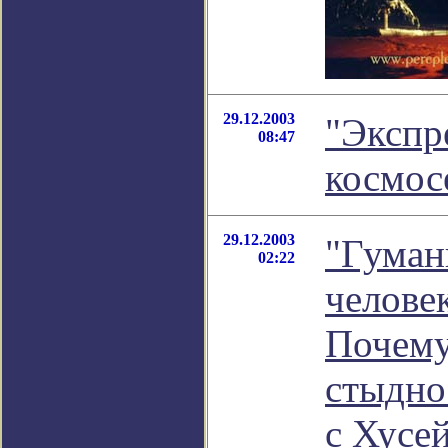
29.12.2003
"Экспр
08:47
космос
29.12.2003
"Гуман
02:22
человек
Почему
стыдно 
с Хусе