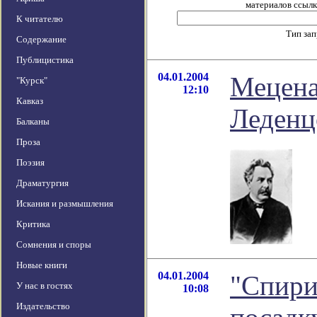
материалов ссылка
К читателю
Тип за
Содержание
Публицистика
04.01.2004
Мецена
"Курск"
12:10
Кавказ
Леденц
Балканы
Проза
Поэзия
Драматургия
Искания и размышления
Критика
Сомнения и споры
Новые книги
04.01.2004
"Спири
У нас в гостях
10:08
Издательство