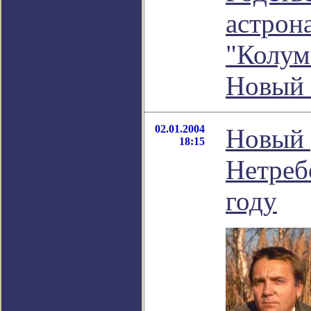
астрона
"Колум
Новый 
02.01.2004
Новый 
18:15
Нетреб
году