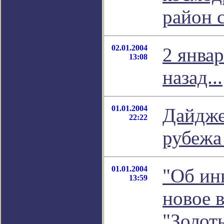
район 
02.01.2004
2 январ
13:08
назад...
01.01.2004
Дайдже
22:22
рубежа
01.01.2004
"Об ин
13:59
новое 
"Золот