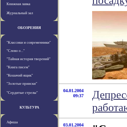
посадк
Книжная лавка
Журнальный зал
ОБОЗРЕНИЯ
"Классики и современники"
"Слово о..."
"Тайная история творений"
"Книга писем"
"Кошачий ящик"
"Золотые прииски"
04.01.2004
Депрес
"Сердитые стрелы"
09:37
работ
КУЛЬТУРА
Афиша
03.01.2004