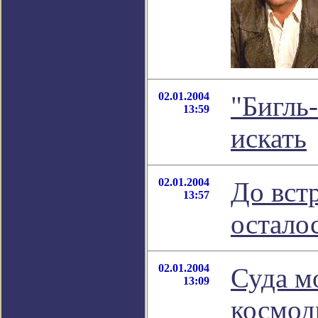
02.01.2004
"Бигль
13:59
искать
02.01.2004
До вст
13:57
осталос
02.01.2004
Суда м
13:09
космод