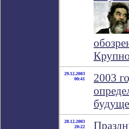
обозре
Крупно
29.12.2003
2003 го
00:41
опреде
будуще
28.12.2003
Праздн
20:22