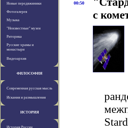
"Стард
00:50
Новые передвжиники
с коме
Фотогалерея
Музыка
"Неизвестные" музеи
Риторика
Русские храмы и
монастыри
Видеоархив
ФИЛОСОФИЯ
Со
Современная русская мысль
ранд
Искания и размышления
межп
ИСТОРИЯ
Star
История России