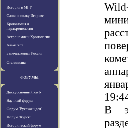
Wi
История в МГУ
Слово о полку Игореве
мини
Хронология и
парахронология
ра
Астрономия и Хронология
пов
Альмагест
Запечатленная Россия
ком
Сталиниана
апп
ФОРУМЫ
янв
Дискуссионный клуб
19:4
Научный форум
В э
Форум "Русская идея"
Форум "Курск"
разд
Исторический форум