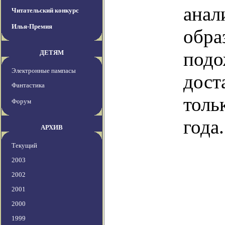
ана
Читательский конкурс
Илья-Премия
обр
по
ДЕТЯМ
Электронные пампасы
дос
Фантастика
толь
Форум
года.
АРХИВ
Текущий
2003
2002
2001
2000
1999