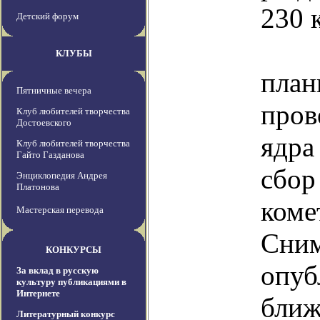
230 
Детский форум
К
КЛУБЫ
план
Пятничные вечера
пров
Клуб любителей творчества
Достоевского
ядра
Клуб любителей творчества
Гайто Газданова
сб
Энциклопедия Андрея
Платонова
ко
Мастерская перевода
Сни
КОНКУРСЫ
оп
За вклад в русскую
культуру публикациями в
Интернете
ближ
Литературный конкурс