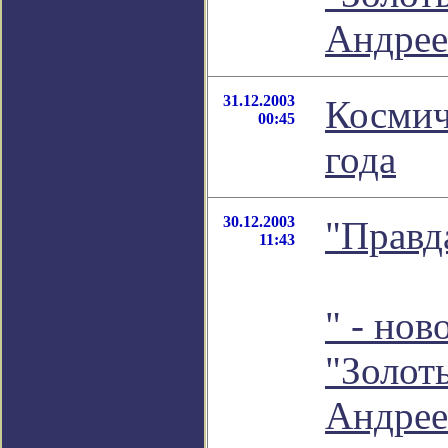
Андрее
31.12.2003
Космич
00:45
года
30.12.2003
"Правд
11:43
" - нов
"Золот
Андрее