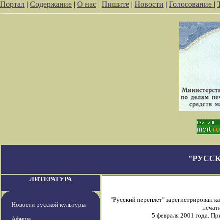
Портал
|
Содержание
|
О нас
|
Пишите
|
Новости
|
Голосование
|
"РУССК
ЛИТЕРАТУРА
"Русский переплет" зарегистрирован 
Новости русской культуры
печати
5 февраля 2001 года. П
Афиша