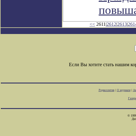
повыша
<<
2611|
2612
|
2613
|
261
Если Вы хотите стать нашим к
Редколлегия
|
О журнале
|
Ав
Галер
© 1999
Ди