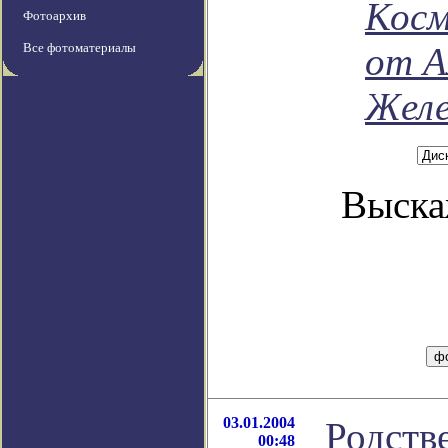
Косм
Фотоархив
Все фотоматериалы
от А
Желе
Выска
03.01.2004
Родств
00:48