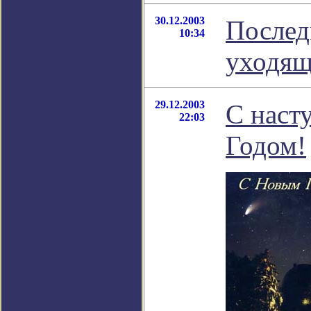
30.12.2003
Послед
10:34
уходящ
29.12.2003
С нас
22:03
Годом!