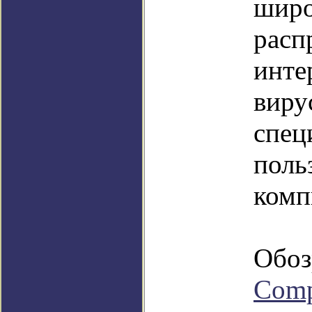
шир
расп
инте
виру
спец
поль
комп
Обоз
Com