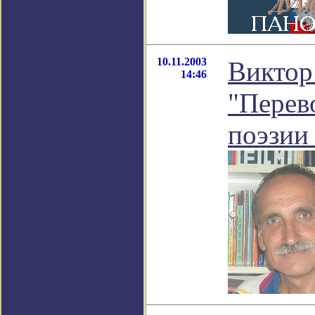
10.11.2003
Виктор
14:46
"Перев
поэзии