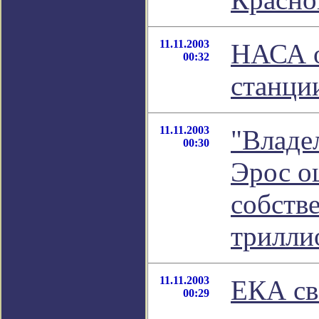
11.11.2003
НАСА о
00:32
станци
11.11.2003
"Владе
00:30
Эрос о
собств
трилли
11.11.2003
ЕКА св
00:29