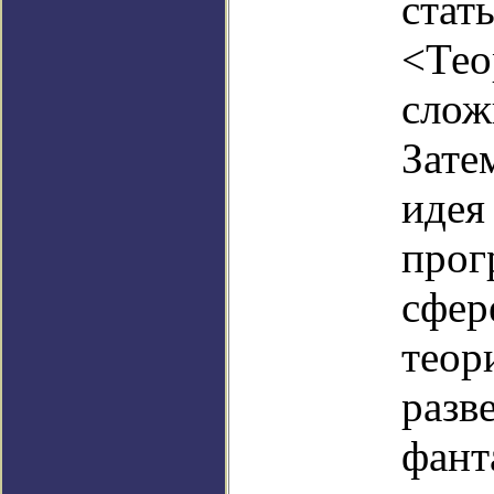
стат
<Тео
слож
Зате
идея
прог
сфер
теор
разв
фант