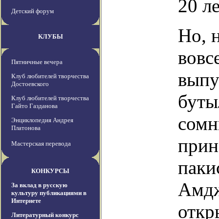
20 ле
Детский форум
Но, 
КЛУБЫ
вовс
Пятничные вечера
выпу
Клуб любителей творчества
Достоевского
буты
Клуб любителей творчества
Гайто Газданова
сомн
Энциклопедия Андрея
Платонова
прин
Мастерская перевода
паки
КОНКУРСЫ
Амдж
За вклад в русскую
культуру публикациями в
Интернете
откр
Литературный конкурс