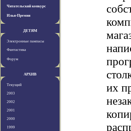
собс
Читательский конкурс
Илья-Премия
комп
ДЕТЯМ
мага
Электронные пампасы
напи
Фантастика
прог
Форум
стол
АРХИВ
их п
Текущий
2003
неза
2002
копи
2001
2000
расп
1999