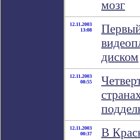
мозг
12.11.2003
Первый
13:08
видеоп
диском
12.11.2003
Четверт
08:55
странах
поддел
12.11.2003
В Крас
00:37