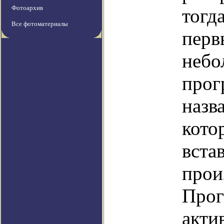
Фотоархив
тогд
Все фотоматериалы
перв
неб
прог
назв
кото
вста
прои
Прог
акти