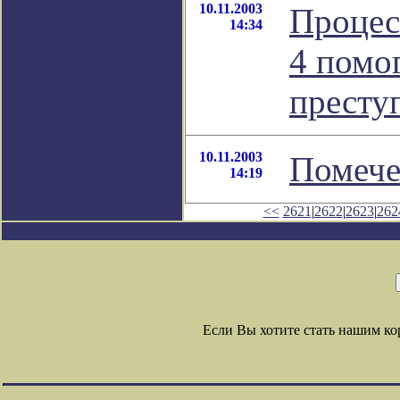
10.11.2003
Процесс
14:34
4 помог
престу
10.11.2003
Помечен
14:19
<<
2621
|
2622
|
2623
|
262
Если Вы хотите стать нашим к