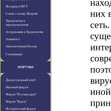
нахо
История в МГУ
них 
Слово о полку Игореве
Хронология и
сеть
парахронология
Астрономия и Хронология
суще
Альмагест
инте
Запечатленная Россия
Сталиниана
совр
поэт
ФОРУМЫ
виру
Дискуссионный клуб
Научный форум
иной
Форум "Русская идея"
прин
Форум "Курск"
Исторический форум