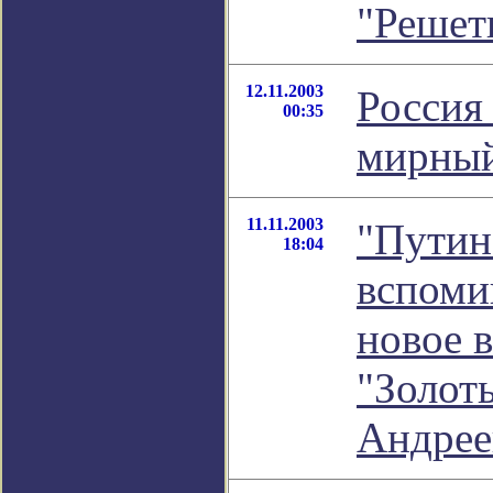
"Решет
12.11.2003
Россия 
00:35
мирный
11.11.2003
"Путин
18:04
вспомин
новое 
"Золот
Андрее