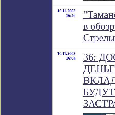
10.11.2003
"Таман
16:56
в обоз
Стрелы
10.11.2003
36: Д
16:04
ДЕНЬГ
ВКЛАД
БУДУТ
ЗАСТ