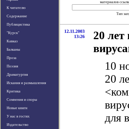
материалов ссылка
К читателю
Тип за
Содержание
Публицистика
12.11.2003
20 ле
"Курск"
13:26
Кавказ
вирус
Балканы
Проза
10 н
Поэзия
Драматургия
20 л
Искания и размышления
<ком
Критика
Сомнения и споры
виру
Новые книги
для 
У нас в гостях
Издательство