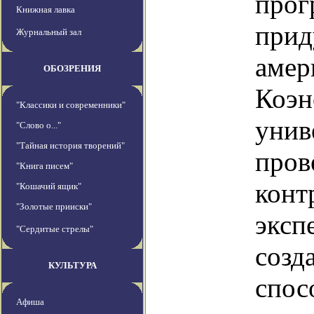
прог
Книжная лавка
прид
Журнальный зал
амер
ОБОЗРЕНИЯ
Коэн
"Классики и современники"
унив
"Слово о..."
"Тайная история творений"
пров
"Книга писем"
конт
"Кошачий ящик"
"Золотые прииски"
эксп
"Сердитые стрелы"
созд
КУЛЬТУРА
спос
Афиша