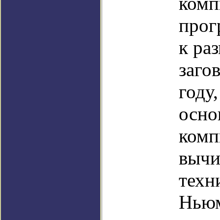
комп
прог
к ра
заго
году,
осно
комп
вычи
техн
Ньюм