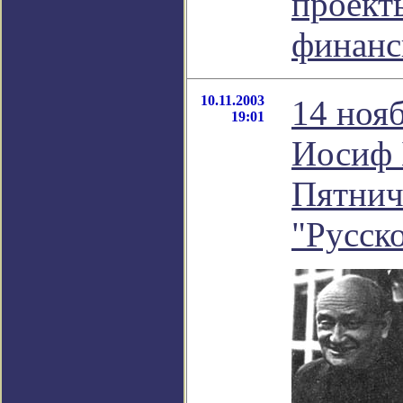
проект
финанс
10.11.2003
14 нояб
19:01
Иосиф 
Пятнич
"Русск