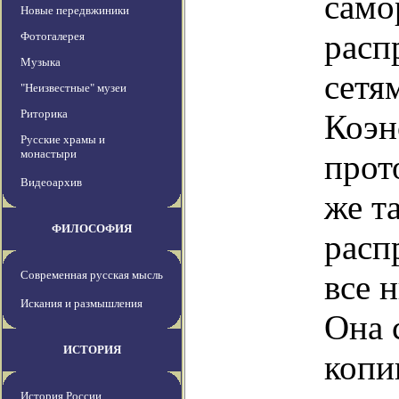
само
Новые передвжиники
расп
Фотогалерея
Музыка
сетя
"Неизвестные" музеи
Риторика
Коэн
Русские храмы и
монастыри
прот
Видеоархив
же т
ФИЛОСОФИЯ
расп
Современная русская мысль
все 
Искания и размышления
Она 
ИСТОРИЯ
копи
История России