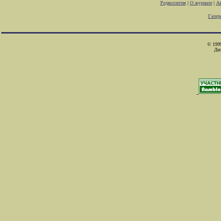
Редколлегия
|
О журнале
|
Ав
Галер
© 1999
Ди