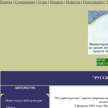
Портал
|
Содержание
|
О нас
|
Пишите
|
Новости
|
Голосование
|
"РУССК
ЛИТЕРАТУРА
"Русский переплет" зарегистрирован 
Новости русской культуры
печати
5 февраля 2001 года. П
Афиша