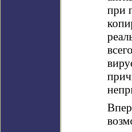
при 
копи
реал
всег
виру
прич
непр
Впер
возм