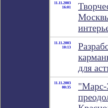
11.11.2003
Творче
16:01
Москвы
интерь
11.11.2003
Разраб
10:13
карман
для ас
11.11.2003
"Марс-
00:35
преодол
Красно