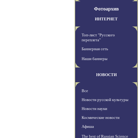
Фотоархив
ИНТЕРНЕТ
Топ-лист "Русского
переплета"
Баннерная сеть
Наши баннеры
НОВОСТИ
Все
Новости русской культуры
Новости науки
Космические новости
Афиша
The best of Russian Science