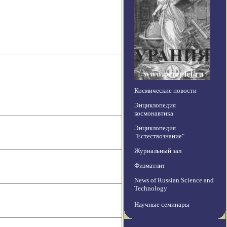
Космические новости
Энциклопедия
космонавтика
Энциклопедия
"Естествознание"
Журнальный зал
Физматлит
News of Russian Science and
Technology
Научные семинары