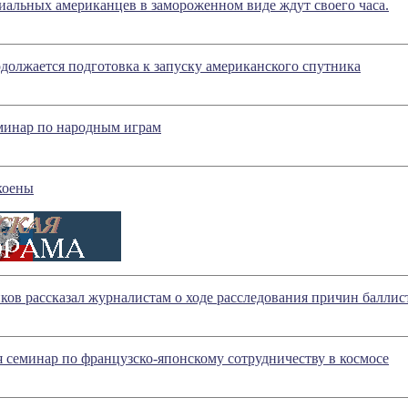
иальных американцев в замороженном виде ждут своего часа.
должается подготовка к запуску американского спутника
минар по народным играм
коены
ов рассказал журналистам о ходе расследования причин балли
 семинар по французско-японскому сотрудничеству в космосе