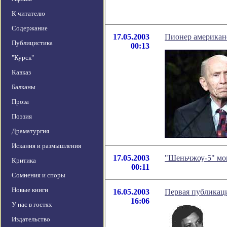
К читателю
Содержание
17.05.2003
Пионер американс
Публицистика
00:13
"Курск"
Кавказ
Балканы
Проза
Поэзия
Драматургия
Искания и размышления
17.05.2003
"Шеньчжоу-5" мог
Критика
00:11
Сомнения и споры
Новые книги
16.05.2003
Первая публикац
16:06
У нас в гостях
Издательство