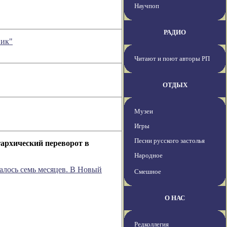
Научпоп
РАДИО
ник"
Читают и поют авторы РП
ОТДЫХ
Музеи
Игры
Песни русского застолья
гархический переворот в
Народное
алось семь месяцев. В Новый
Смешное
О НАС
Редколлегия