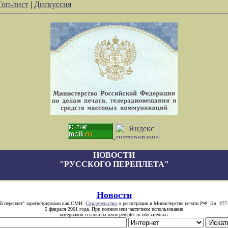
Топ-лист
|
Дискуссия
НОВОСТИ
"РУССКОГО ПЕРЕПЛЕТА"
Новости
й переплет" зарегистрирован как СМИ.
Свидетельство
о регистрации в Министерстве печати РФ: Эл. #77
5 февраля 2001 года. При полном или частичном использовании
материалов ссылка на www.pereplet.ru обязательна.