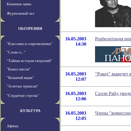
Книжная лавка
Журнальный зал
ОБОЗРЕНИЯ
16.05.2003
Реабилитация инв
"Классики и современники"
14:30
"Слово о..."
"Тайная история творений"
"Книга писем"
16.05.2003
"Рокот" выведет 
"Кошачий ящик"
12:07
"Золотые прииски"
16.05.2003
Салли Райд увиде
"Сердитые стрелы"
12:06
КУЛЬТУРА
16.05.2003
Члены "комиссии
12:05
Афиша