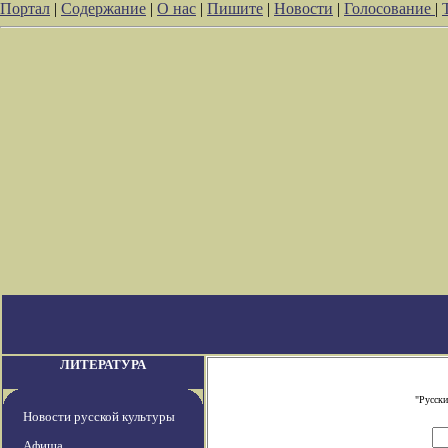
Портал
|
Содержание
|
О нас
|
Пишите
|
Новости
|
Голосование
|
ЛИТЕРАТУРА
"Русски
Новости русской культуры
Афиша