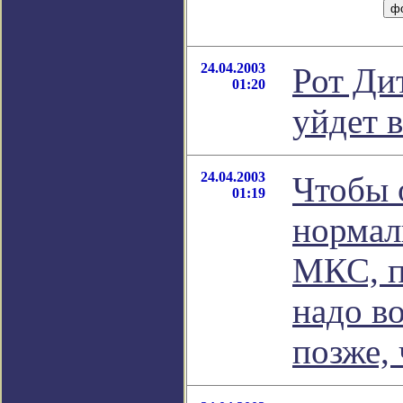
24.04.2003
Рот Ди
01:20
уйдет в
24.04.2003
Чтобы 
01:19
нормал
МКС, п
надо в
позже, 