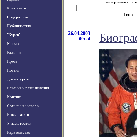
материалов ссылка
К читателю
Тип за
Содержание
Публицистика
26.04.2003
Биогра
"Курск"
09:24
Кавказ
Балканы
Проза
Поэзия
Драматургия
Искания и размышления
Критика
Сомнения и споры
Новые книги
У нас в гостях
Издательство