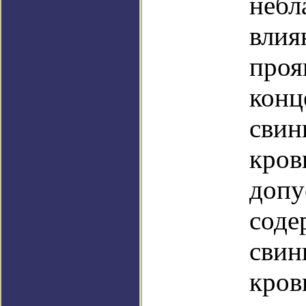
небл
влия
проя
конц
свин
кров
доп
соде
свин
кров