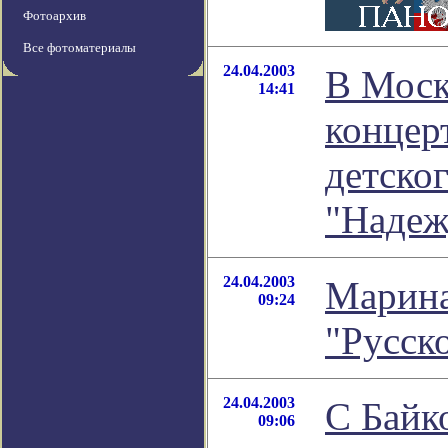
Фотоархив
Все фотоматериалы
24.04.2003
В Моск
14:41
концер
детског
"Надеж
24.04.2003
Марина
09:24
"Русск
24.04.2003
С Байк
09:06