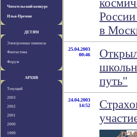
космич
Читательский конкурс
России
Илья-Премия
в Моск
ДЕТЯМ
Электронные пампасы
25.04.2003
Открыл
Фантастика
00:46
Форум
школьн
путь"
АРХИВ
Текущий
2003
24.04.2003
Страхо
14:52
2002
участи
2001
2000
1999