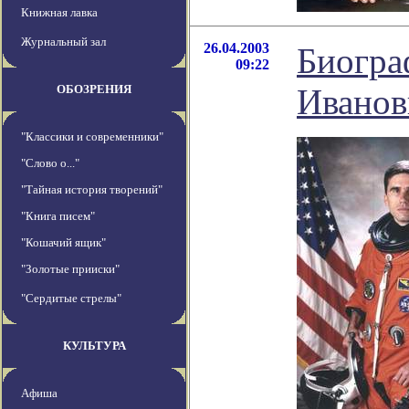
Книжная лавка
Журнальный зал
26.04.2003
Биогр
09:22
ОБОЗРЕНИЯ
Иванов
"Классики и современники"
"Слово о..."
"Тайная история творений"
"Книга писем"
"Кошачий ящик"
"Золотые прииски"
"Сердитые стрелы"
КУЛЬТУРА
Афиша