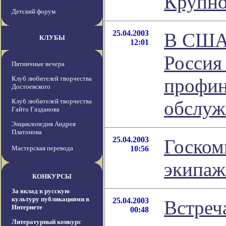
Крупно
Детский форум
25.04.2003
В США 
КЛУБЫ
12:01
Россия
Пятничные вечера
Клуб любителей творчества
профин
Достоевского
Клуб любителей творчества
обслу
Гайто Газданова
Энциклопедия Андрея
Платонова
25.04.2003
Госком
Мастерская перевода
10:56
экипаж
КОНКУРСЫ
За вклад в русскую
культуру публикациями в
25.04.2003
Встреч
Интернете
00:48
Литературный конкурс