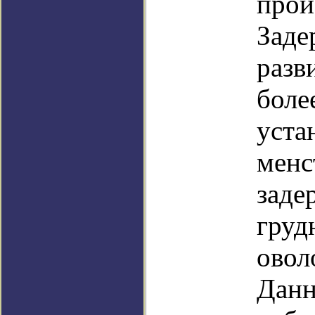
прои
Заде
разв
боле
уста
менс
заде
груд
овол
Данн