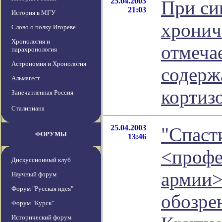
25.04.2003
При си
21:03
История в МГУ
хронич
Слово о полку Игореве
Хронология и
отмеча
парахронология
Астрономия и Хронология
содерж
Альмагест
кортиз
Запечатленная Россия
Сталиниана
25.04.2003
"Спаст
ФОРУМЫ
13:46
<профе
Дискуссионный клуб
армии
Научный форум
Форум "Русская идея"
обозре
Форум "Курск"
Исторический форум