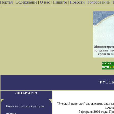
Портал
|
Содержание
|
О нас
|
Пишите
|
Новости
|
Голосование
|
"РУССК
ЛИТЕРАТУРА
"Русский переплет" зарегистрирован 
Новости русской культуры
печати
5 февраля 2001 года. П
Афиша