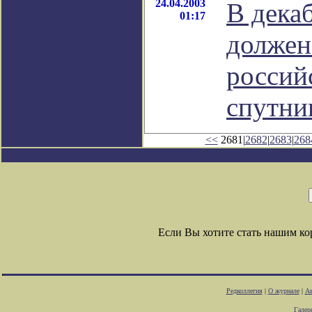
24.04.2003
В дека
01:17
должен
россий
спутни
<<
2681|
2682
|
2683
|
268
Если Вы хотите стать нашим к
Редколлегия
|
О журнале
|
Ав
Галер