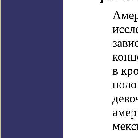
Амер
иссл
зави
конц
в кр
поло
дево
амер
мекс