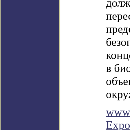
долж
пере
пред
безо
конц
в би
объе
окру
www.
Expo