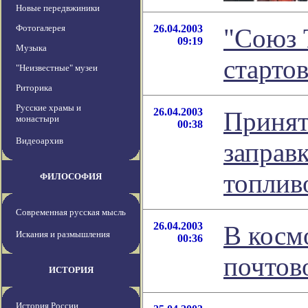
Новые передвжиники
Фотогалерея
26.04.2003
"Союз 
09:19
Музыка
старто
"Неизвестные" музеи
Риторика
Русские храмы и
26.04.2003
Принят
монастыри
00:38
Видеоархив
заправ
топлив
ФИЛОСОФИЯ
Современная русская мысль
26.04.2003
В косм
Искания и размышления
00:36
почтов
ИСТОРИЯ
История России