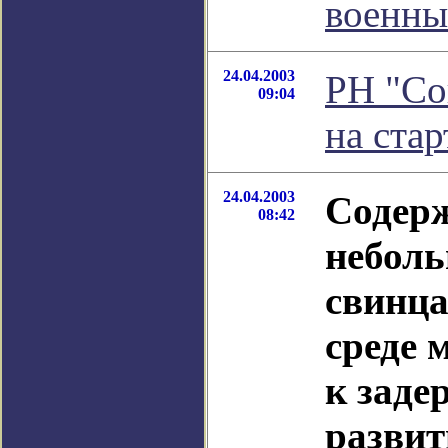
военны
24.04.2003
РН "Со
09:04
на ста
24.04.2003
Содер
08:42
неболь
свинц
среде 
к заде
развит