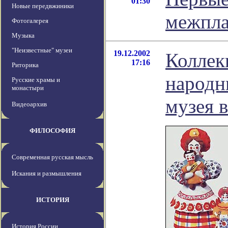
01:30
Новые передвжиники
межпла
Фотогалерея
Музыка
"Неизвестные" музеи
19.12.2002
Коллек
17:16
Риторика
народн
Русские храмы и
монастыри
музея 
Видеоархив
ФИЛОСОФИЯ
Современная русская мысль
Искания и размышления
ИСТОРИЯ
История России