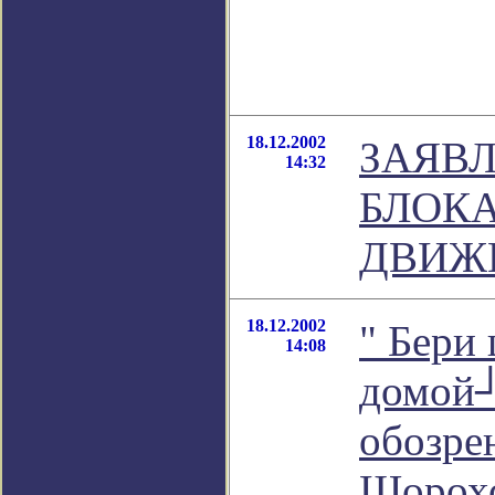
18.12.2002
ЗАЯВ
14:32
БЛОКА
ДВИЖ
18.12.2002
" Бери
14:08
домой┘
обозре
Шорох