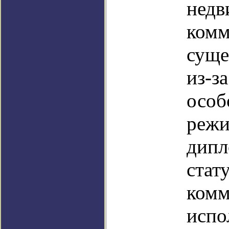
недв
комм
суще
из-з
особ
режи
дипл
стат
комм
испо