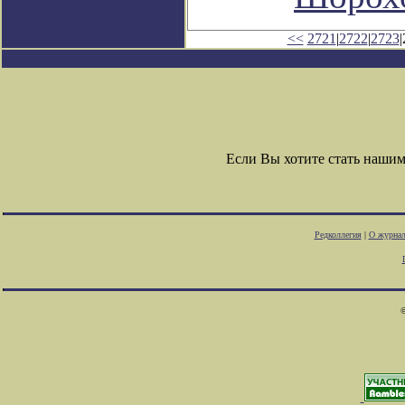
<<
2721
|
2722
|
2723
|
Если Вы хотите стать наши
Редколлегия
|
О журнал
©