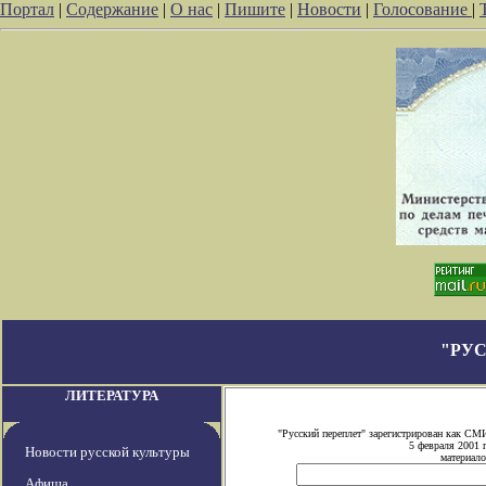
Портал
|
Содержание
|
О нас
|
Пишите
|
Новости
|
Голосование
|
"РУ
ЛИТЕРАТУРА
"Русский переплет" зарегистрирован как СМ
5 февраля 2001 
Новости русской культуры
материало
Афиша