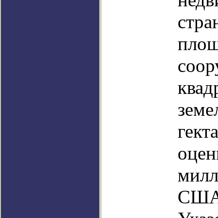
стра
площ
соор
квад
земе
гект
оцен
милл
США.