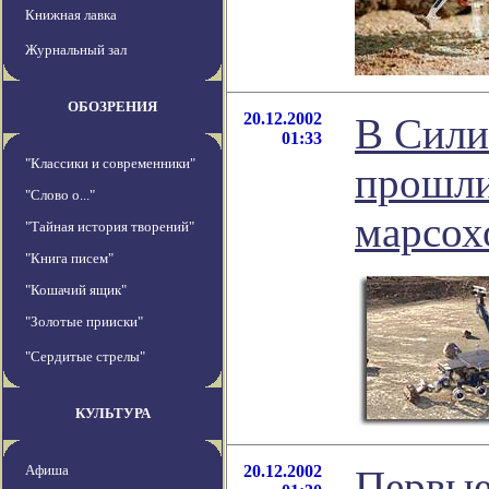
Книжная лавка
Журнальный зал
ОБОЗРЕНИЯ
20.12.2002
В Сили
01:33
"Классики и современники"
прошли
"Слово о..."
марсох
"Тайная история творений"
"Книга писем"
"Кошачий ящик"
"Золотые прииски"
"Сердитые стрелы"
КУЛЬТУРА
Афиша
20.12.2002
Первые