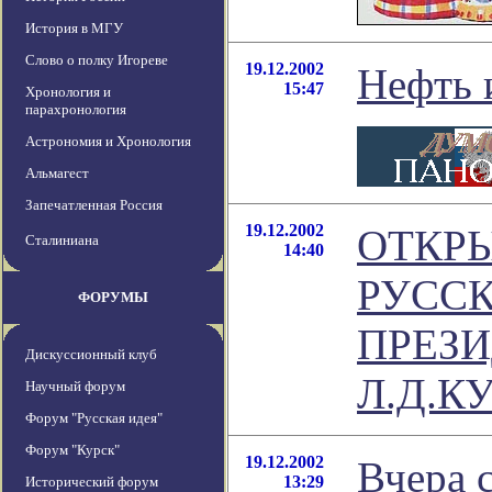
История в МГУ
Слово о полку Игореве
19.12.2002
Нефть и
15:47
Хронология и
парахронология
Астрономия и Хронология
Альмагест
Запечатленная Россия
19.12.2002
ОТКР
Сталиниана
14:40
РУССК
ФОРУМЫ
ПРЕЗ
Дискуссионный клуб
Л.Д.К
Научный форум
Форум "Русская идея"
Форум "Курск"
19.12.2002
Вчера 
13:29
Исторический форум