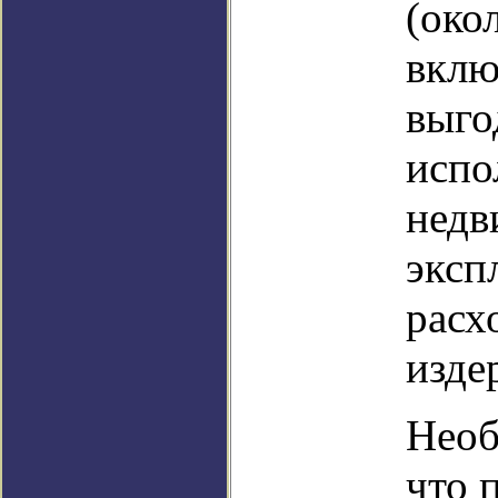
(око
вклю
выго
испо
недв
эксп
расх
изде
Необ
что 