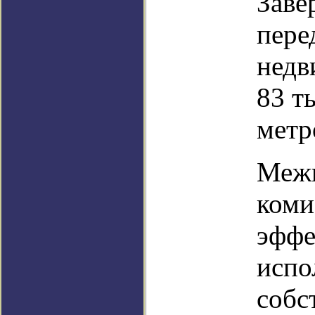
Заве
пере
недв
83 т
метр
Межв
коми
эффе
испо
собс