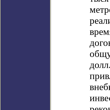
метр
реал
врем
дого
общу
долл
прив
внеб
инве
реко