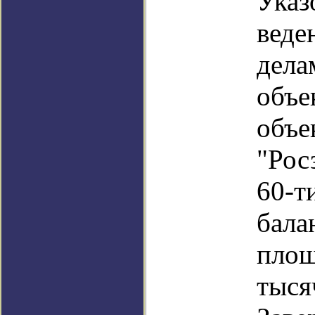
Указ
веде
дела
объе
объе
"Рос
60-т
бала
площ
тыся