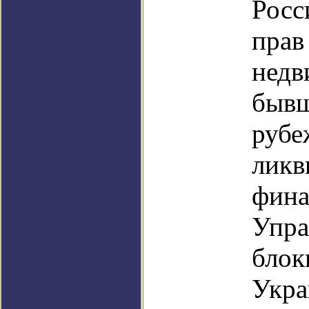
Росс
прав
недв
бывш
рубе
ликв
фина
Упра
блок
Укра