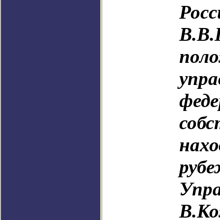
Росс
В.В.
поло
упра
феде
собс
нахо
рубе
Упр
В.К