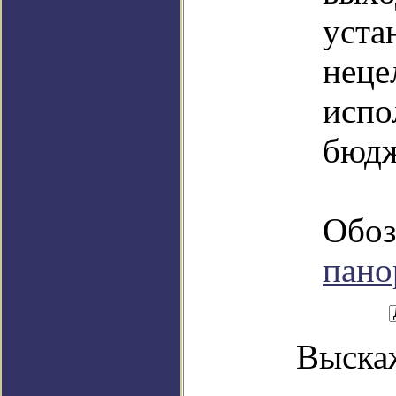
уста
неце
испо
бюдж
Обоз
пано
Выскаж