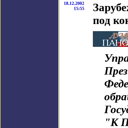
18.12.2002
Заруб
15:55
под ко
Упра
През
Феде
обр
Госу
"К П