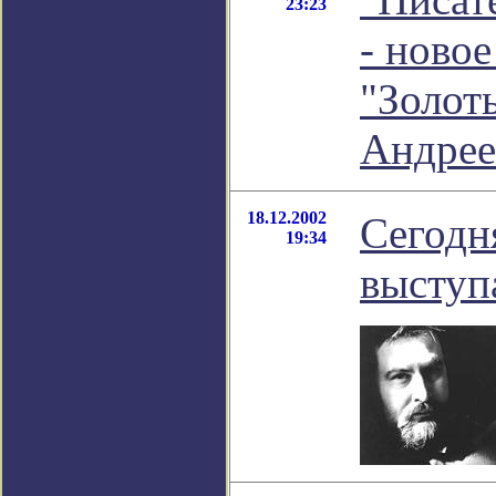
23:23
- новое
"Золот
Андрее
18.12.2002
Сегодн
19:34
выступ