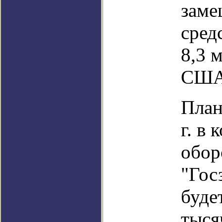
заме
сред
8,3 
США
План
г. в
обо
"Гос
буде
тыся