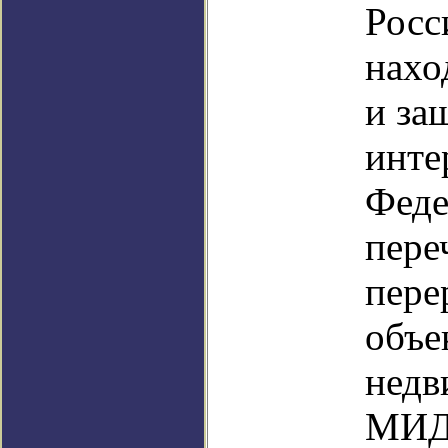
Росс
нахо
и за
инте
Феде
пере
пере
объе
недв
МИД