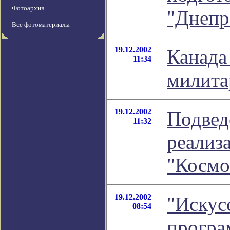
Фотоархив
"Днепр
Все фотоматериалы
19.12.2002
Канада
11:34
милита
19.12.2002
Подвед
11:32
реализ
"Космо
19.12.2002
"Искус
08:54
програ