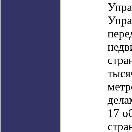
Упра
Упра
пере
недв
стра
тыся
метр
дела
17 о
стра