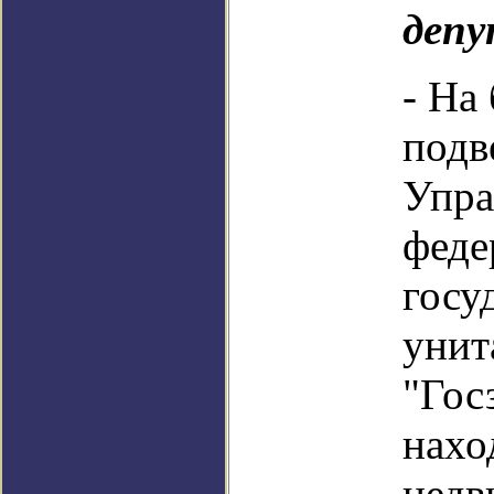
депу
- На
подв
Упра
феде
госу
унит
"Гос
нахо
недв