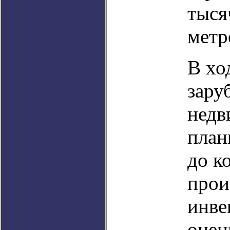
тыся
метр
В хо
зару
недв
план
до к
прои
инве
оцен