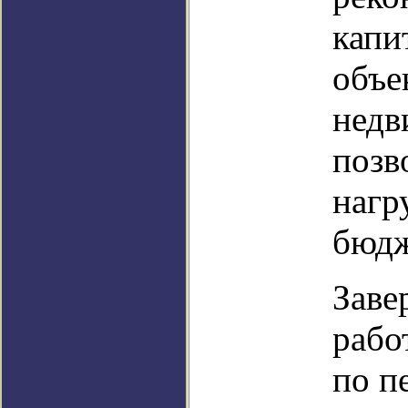
капи
объе
недв
позв
нагр
бюдж
Заве
рабо
по п