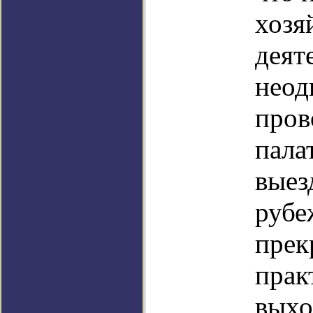
хозя
деят
неод
пров
пала
выез
рубе
пре
прак
выхо