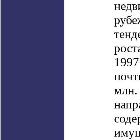
недв
рубе
тенд
рост
1997
почти
млн.
напр
соде
имущ