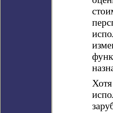
стои
перс
испо
изме
функ
назн
Хотя
испо
зару