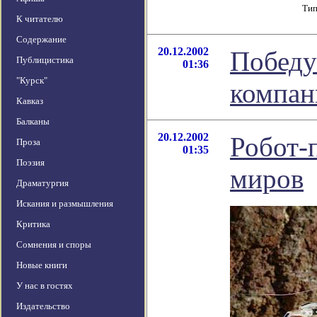
Тип
К читателю
Содержание
20.12.2002
Победу
Публицистика
01:36
"Курск"
компан
Кавказ
Балканы
20.12.2002
Робот-
Проза
01:35
Поэзия
миров
Драматургия
Искания и размышления
Критика
Сомнения и споры
Новые книги
У нас в гостях
Издательство