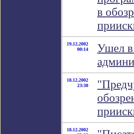
в обоз
прииск
19.12.2002
Ушел в
00:14
админи
18.12.2002
"Предчу
23:30
обозре
прииск
18.12.2002
"Писат