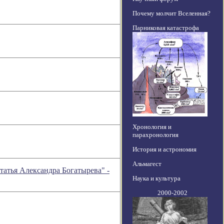
Почему молчит Вселенная?
Парниковая катастрофа
Хронология и
парахронология
История и астрономия
Альмагест
татья Александра Богатырева" -
Наука и культура
2000-2002