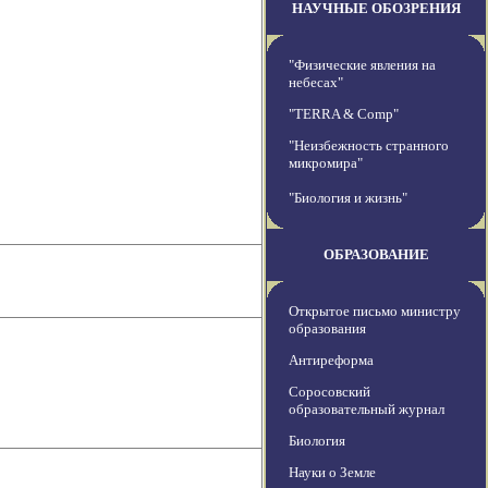
НАУЧНЫЕ ОБОЗРЕНИЯ
"Физические явления на
небесах"
"TERRA & Comp"
"Неизбежность странного
микромира"
"Биология и жизнь"
ОБРАЗОВАНИЕ
Открытое письмо министру
образования
Антиреформа
Соросовский
образовательный журнал
Биология
Науки о Земле