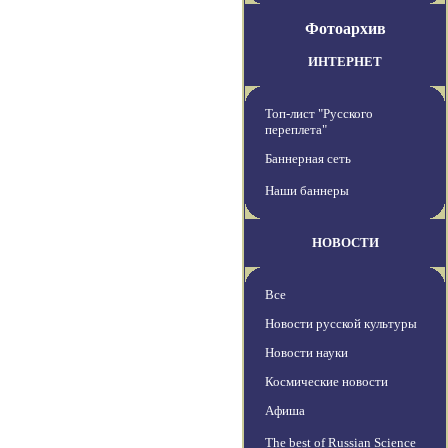
Фотоархив
ИНТЕРНЕТ
Топ-лист "Русского
переплета"
Баннерная сеть
Наши баннеры
НОВОСТИ
Все
Новости русской культуры
Новости науки
Космические новости
Афиша
The best of Russian Science