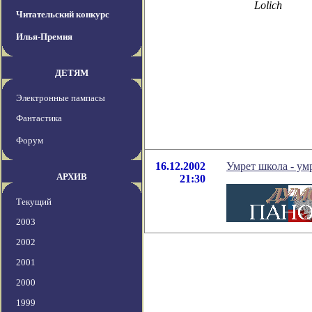
Lolich
Читательский конкурс
Илья-Премия
ДЕТЯМ
Электронные пампасы
Фантастика
Форум
16.12.2002
Умрет школа - умр
АРХИВ
21:30
Текущий
2003
2002
2001
2000
1999