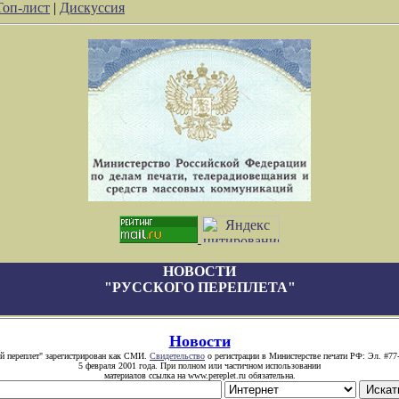
Топ-лист
|
Дискуссия
НОВОСТИ
"РУССКОГО ПЕРЕПЛЕТА"
Новости
й переплет" зарегистрирован как СМИ.
Свидетельство
о регистрации в Министерстве печати РФ: Эл. #77
5 февраля 2001 года. При полном или частичном использовании
материалов ссылка на www.pereplet.ru обязательна.