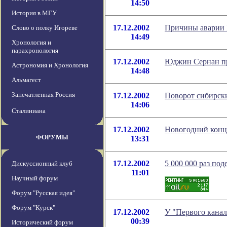
14:50
История в МГУ
17.12.2002
Причины аварии Р
Слово о полку Игореве
14:49
Хронология и
парахронология
17.12.2002
Юджин Сернан пр
Астрономия и Хронология
14:48
Альмагест
Запечатленная Россия
17.12.2002
Поворот сибирски
14:06
Сталиниана
17.12.2002
Новогодний конц
ФОРУМЫ
13:31
17.12.2002
5 000 000 раз по
Дискуссионный клуб
11:01
Научный форум
Форум "Русская идея"
Форум "Курск"
17.12.2002
У "Первого канал
00:39
Исторический форум