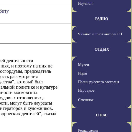
Научпоп
рбиту
РАДИО
Читают и поют авторы РП
ОТДЫХ
оей деятельности
Музеи
ниях, и поэтому на них не
осгордумы, председатель
Игры
ость рассмотрения
усства", который был
Песни русского застолья
альной политике и культуре.
Народное
анности московских
трудовых отношениях,
Смешное
сти, могут быть лауреаты
итераторов и художников.
орческих деятелей", сказал
О НАС
Редколлегия