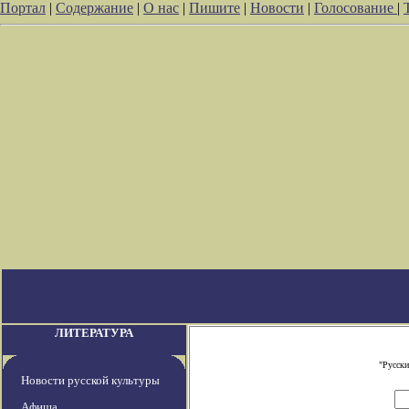
Портал
|
Содержание
|
О нас
|
Пишите
|
Новости
|
Голосование
|
ЛИТЕРАТУРА
"Русски
Новости русской культуры
Афиша