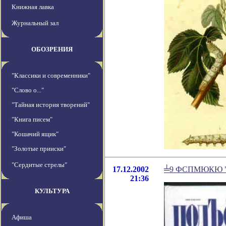
Книжная лавка
Журнальный зал
ОБОЗРЕНИЯ
"Классики и современники"
"Слово о..."
"Тайная история творений"
"Книга писем"
"Кошачий ящик"
"Золотые прииски"
"Сердитые стрелы"
17.12.2002
╧9 ФСПМЮКЮ "
21:36
КУЛЬТУРА
Афиша