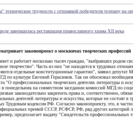
а" технические трудности с отправкой победителя телешоу на о
оде завершилась реставрация православного храма XII века
матривает законопроект о москвичах творческих профессий
вет и работает несколько тысяч граждан, "выбравших родом св
ное творчество". Часть из них "не находится в трудовых отноше
няются отдельные конституционные гарантии", заявил депутат М
ГД по культуре Евгений Герасимов. Так он обосновал необходим
та "О профессиональных творческих деятелях литературы и иск
 в понедельник на совместном заседании комиссий МГД по соци
изван законодательно закрепить права и, соответственно, обяз
льных деятелей литературы и искусства, которые не состоят в 
х Трудовым кодексом РФ. Согласно законопроекту, это, в частно
официальных премий СССР, РСФСР, РФ, ряд других категорий л
ример, предполагает выдачу "Свидетельств профессиональных тв