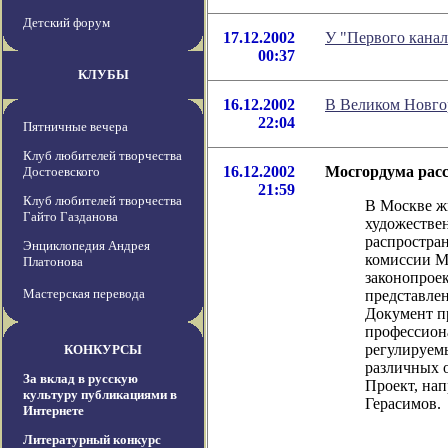
Детский форум
17.12.2002
У "Первого канал
00:37
КЛУБЫ
16.12.2002
В Великом Новгор
22:04
Пятничные вечера
Клуб любителей творчества
16.12.2002
Мосгордума расс
Достоевского
21:59
Клуб любителей творчества
В Москве жи
Гайто Газданова
художествен
распростра
Энциклопедия Андрея
комиссии М
Платонова
законопроек
Мастерская перевода
представлен
Документ пр
профессиона
регулируемы
КОНКУРСЫ
различных 
За вклад в русскую
Проект, нап
культуру публикациями в
Герасимов.
Интернете
Литературный конкурс