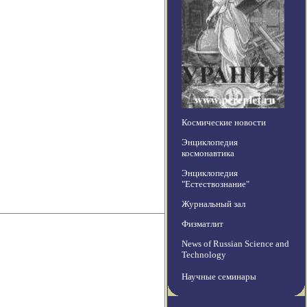
Космические новости
Энциклопедия
космонавтика
Энциклопедия
"Естествознание"
Журнальный зал
Физматлит
News of Russian Science and
Technology
Научные семинары