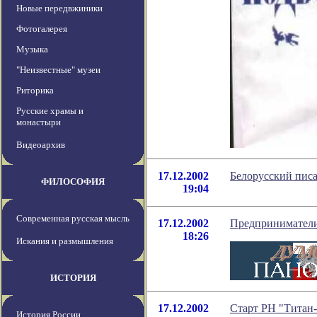
Новые передвжиники
Фотогалерея
Музыка
"Неизвестные" музеи
Риторика
Русские храмы и
монастыри
Видеоархив
17.12.2002
Белорусский писа
ФИЛОСОФИЯ
19:04
Современная русская мысль
17.12.2002
Предприниматели 
18:26
Искания и размышления
ИСТОРИЯ
17.12.2002
Старт РН "Титан-
История России