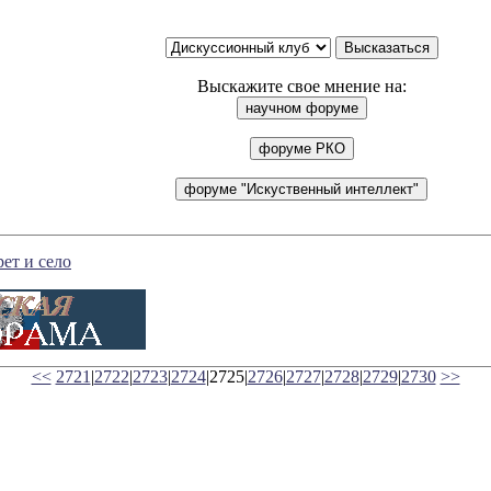
Выскажите свое мнение на:
ет и село
<<
2721
|
2722
|
2723
|
2724
|2725|
2726
|
2727
|
2728
|
2729
|
2730
>>