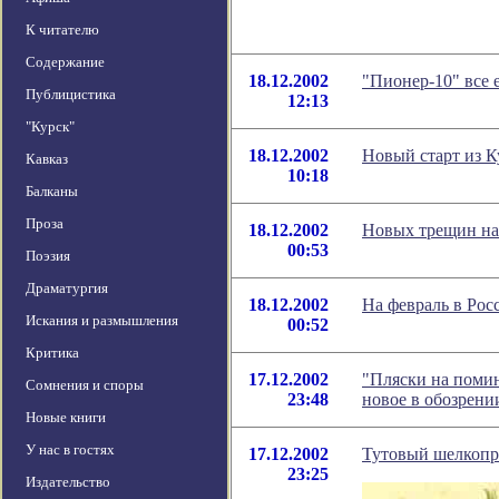
К читателю
Содержание
18.12.2002
"Пионер-10" все 
Публицистика
12:13
"Курск"
18.12.2002
Новый старт из 
Кавказ
10:18
Балканы
Проза
18.12.2002
Новых трещин на
00:53
Поэзия
Драматургия
18.12.2002
На февраль в Рос
Искания и размышления
00:52
Критика
17.12.2002
"Пляски на помин
Сомнения и споры
23:48
новое в обозрен
Новые книги
У нас в гостях
17.12.2002
Тутовый шелкопр
23:25
Издательство