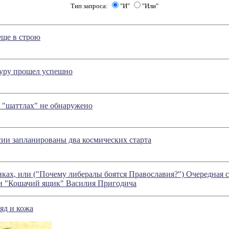
Тип запроса:
"И"
"Или"
еще в строю
Куру прошел успешно
 "шаттлах" не обнаружено
сии запланированы два космических старта
ках, или ("Почему либералы боятся Православия?") Очередная с
ии "Кошачий ящик" Василия Пригодича
яд и кожа