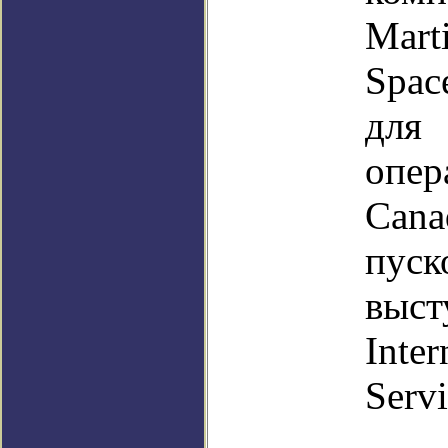
Mar
Spac
дл
опер
Can
пу
выс
Inte
Servi