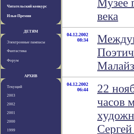
Музее 
Читательский конкурс
века
Илья-Премия
ДЕТЯМ
04.12.2002
Между
08:34
Электронные пампасы
Поэтич
Фантастика
Форум
Малай
АРХИВ
04.12.2002
22 нояб
Текущий
06:44
2003
часов 
2002
художн
2001
2000
Сергей
1999