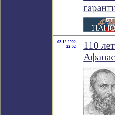
гарант
03.12.2002
110 лет
22:02
Афанас