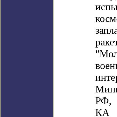
испы
кос
зап
раке
"Мо
воен
инте
Мини
РФ,
КА 