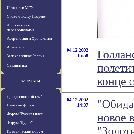
История в МГУ
Слово о полку Игореве
Хронология и
парахронология
Астрономия и Хронология
Альмагест
04.12.2002
Голлан
15:58
Запечатленная Россия
полети
Сталиниана
конце 
ФОРУМЫ
Дискуссионный клуб
04.12.2002
"Обида 
14:37
Научный форум
новое 
Форум "Русская идея"
Форум "Курск"
"Золот
Исторический форум