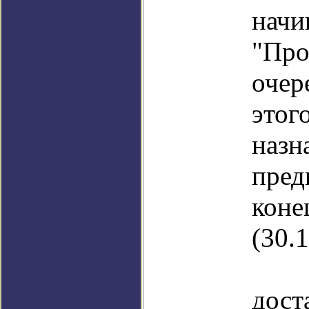
нач
"П
оче
это
назн
пре
коне
(30.1
Р
до