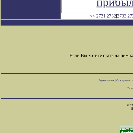
прибыл
<<
2731
|
2732
|
2733
|
27
Если Вы хотите стать нашим 
Редколлегия
|
О журнале
|
Гал
© 19
Д