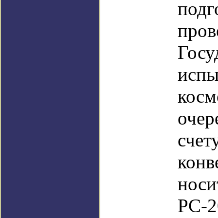
по
пр
Госу
испы
кос
очер
сч
конв
носи
РС-2