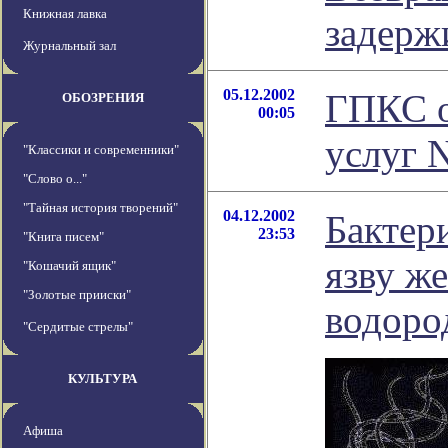
Книжная лавка
задерж
Журнальный зал
05.12.2002
ГПКС о
ОБОЗРЕНИЯ
00:05
услуг 
"Классики и современники"
"Слово о..."
"Тайная история творений"
04.12.2002
Бактер
23:53
"Книга писем"
язву ж
"Кошачий ящик"
"Золотые прииски"
водоро
"Сердитые стрелы"
КУЛЬТУРА
Афиша