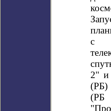
косм
Зап
план
с
теле
спут
2" и
(РБ)
(РБ
"Про