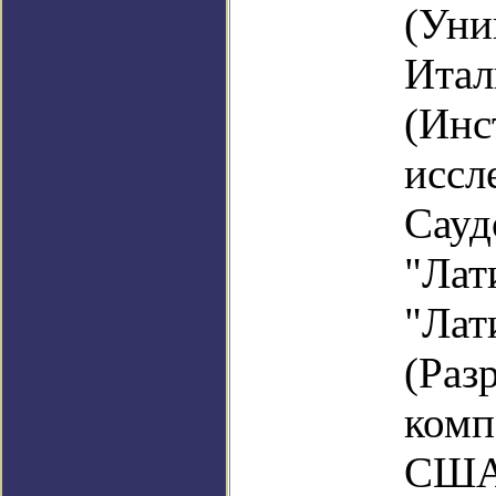
(Уни
Итал
(Инс
иссл
Сау
"Л
"Лат
(Ра
комп
США