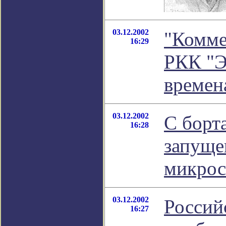
03.12.2002
"Комме
16:29
РКК "Э
времен
03.12.2002
С борт
16:28
запуще
микрос
03.12.2002
Россий
16:27