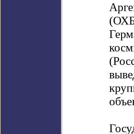
Арге
(ОХБ
Гер
косм
(Рос
выв
круп
объе
На 
Госу