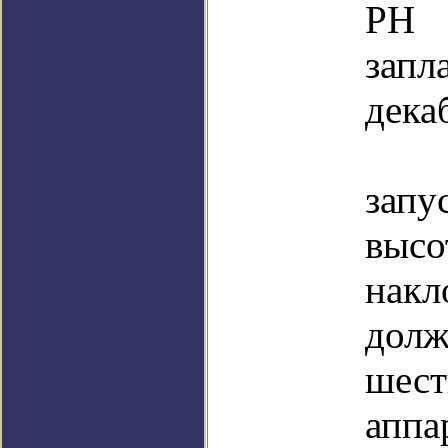
РН
запл
дека
Во
зап
высо
накл
долж
шес
аппа