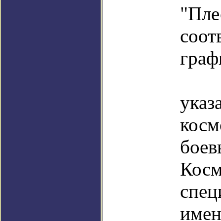
"Пле
со
граф
Кр
ука
косм
бо
Кос
спе
име