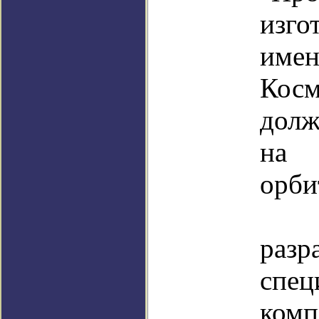
изг
име
Кос
дол
на 
орби
КА
разр
спец
ком