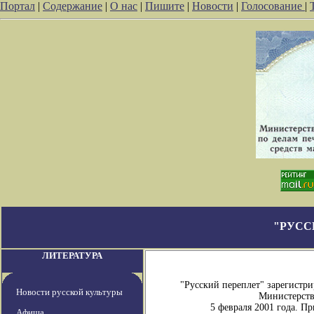
Портал
|
Содержание
|
О нас
|
Пишите
|
Новости
|
Голосование
|
"РУСС
ЛИТЕРАТУРА
"Русский переплет" зарегистр
Новости русской культуры
Министерств
5 февраля 2001 года. П
Афиша