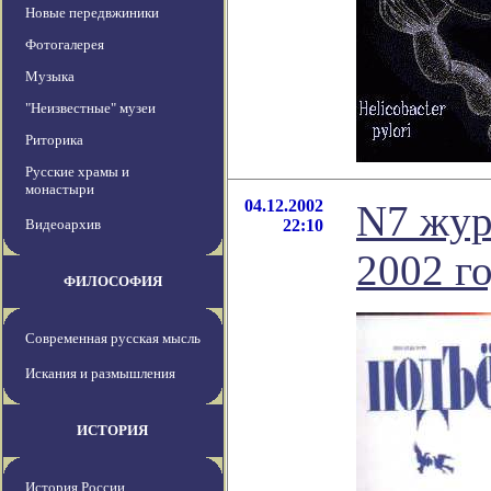
Новые передвжиники
Фотогалерея
Музыка
"Неизвестные" музеи
Риторика
Русские храмы и
монастыри
04.12.2002
N7 жур
Видеоархив
22:10
2002 г
ФИЛОСОФИЯ
Современная русская мысль
Искания и размышления
ИСТОРИЯ
История России