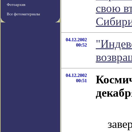
свою в
Фотоархив
Все фотоматериалы
Сибири
04.12.2002
"Индев
00:52
возвра
04.12.2002
Космич
00:51
декабр
Вс
зав