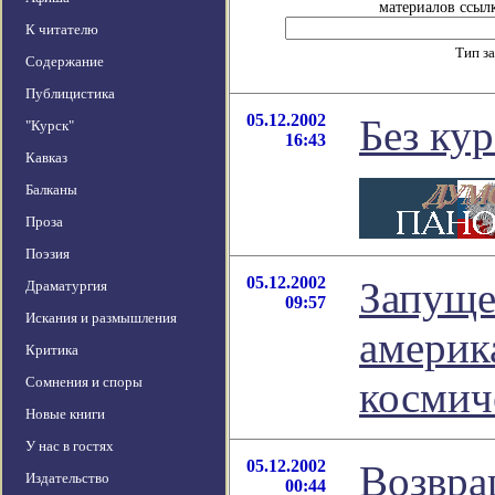
материалов ссылк
К читателю
Тип з
Содержание
Публицистика
05.12.2002
Без кур
"Курск"
16:43
Кавказ
Балканы
Проза
Поэзия
05.12.2002
Запуще
Драматургия
09:57
Искания и размышления
америк
Критика
Сомнения и споры
космич
Новые книги
У нас в гостях
05.12.2002
Возвра
Издательство
00:44