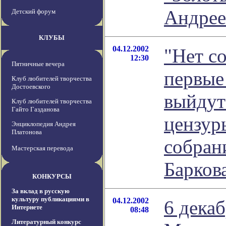
Андрее
Детский форум
КЛУБЫ
04.12.2002
"Нет с
12:30
Пятничные вечера
первые
Клуб любителей творчества
Достоевского
выйдут
Клуб любителей творчества
Гайто Газданова
цензур
Энциклопедия Андрея
Платонова
собран
Мастерская перевода
Барков
КОНКУРСЫ
За вклад в русскую
культуру публикациями в
04.12.2002
6 декаб
Интернете
08:48
Литературный конкурс