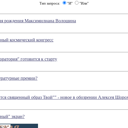
Тип запроса:
"И"
"Или"
дня рождения Максимилиана Волошина
ный космический конгресс
оратория" готовится к старту
ературные премии?
ится священный образ Твой"" - новое в обозрении Алексея Шоро
зный" экран?