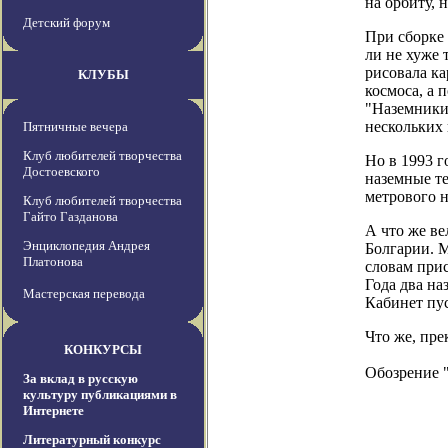
на орбиту, 
Детский форум
При сборке 
ли не хуже 
рисовала ка
КЛУБЫ
космоса, а 
"Наземники"
нескольких 
Пятничные вечера
Клуб любителей творчества
Но в 1993 
Достоевского
наземные те
метрового н
Клуб любителей творчества
Гайто Газданова
А что же ве
Энциклопедия Андрея
Болгарии. М
Платонова
словам прис
Года два на
Мастерская перевода
Кабинет пус
Что же, пре
КОНКУРСЫ
Обозрение 
За вклад в русскую
культуру публикациями в
Интернете
Литературный конкурс