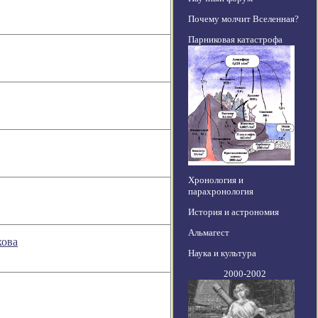
Почему молчит Вселенная?
Парниковая катастрофа
Хронология и
парахронология
История и астрономия
Альмагест
хова
Наука и культура
2000-2002