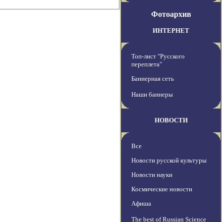
Фотоархив
ИНТЕРНЕТ
Топ-лист "Русского
переплета"
Баннерная сеть
Наши баннеры
НОВОСТИ
Все
Новости русской культуры
Новости науки
Космические новости
Афиша
The best of Russian Science