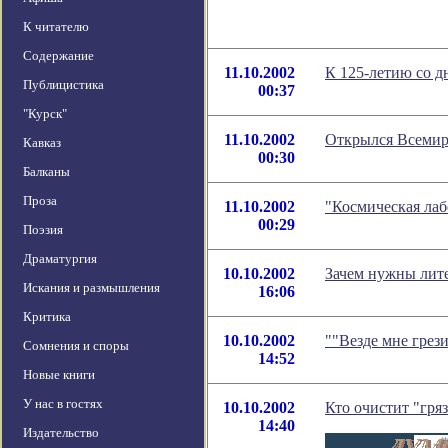
К читателю
Содержание
11.10.2002
К 125-летию со 
Публицистика
00:37
"Курск"
11.10.2002
Открылся Всемир
Кавказ
00:30
Балканы
Проза
11.10.2002
"Космическая лаб
00:29
Поэзия
Драматургия
10.10.2002
Зачем нужны лит
Искания и размышления
16:06
Критика
10.10.2002
""Везде мне грез
Сомнения и споры
14:52
Новые книги
У нас в гостях
10.10.2002
Кто очистит "гря
14:40
Издательство