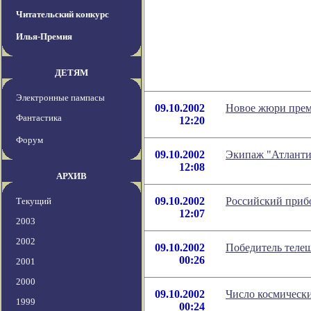
Читательский конкурс
Илья-Премия
ДЕТЯМ
Электронные пампасы
09.10.2002
Новое жюри прем
Фантастика
12:20
Форум
09.10.2002
Экипаж "Атланти
12:08
АРХИВ
09.10.2002
Российский прибо
Текущий
12:07
2003
2002
09.10.2002
Победитель телеш
00:26
2001
2000
09.10.2002
Число космически
1999
00:24