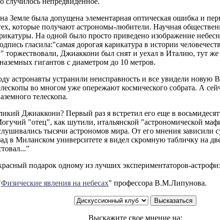
но случилось непредвиденное.
на Земле была допущена элементарная оптическая ошибка и пер
тех, которые получают астрономы-любители. Научная обществен
рикатуры. На одной было просто приведено изображение небесно
подпись гласила:"самая дорогая карикатура в истории человечест
 торжествовали, Джиаккони был снят и уехал в Италию, тут же
наземных гигантов с диаметром до 10 метров.
году астронавты устранили неисправность и все увидели новую 
лескопы во многом уже опережают космического собрата. А сейч
аземного телескопа.
ликий Джиаккони? Первый раз я встретил его еще в восьмидеся
огучий "отец", как шутили, итальянской "астрономической мафи
лушивались тысячи астрономов мира. От его мнения зависили с
зад в Миланском университете я видел скромную табличку на д
товал..."
красный подарок одному из лучших экспериментаторов-астрофиз
"
Физические явления на небесах
" профессора В.М.Липунова.
Выскажите свое мнение на: