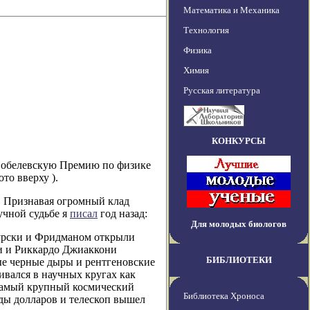
Математика и Механика
Технология
Физика
Химия
Русская литература
КОНКУРСЫ
обелевскую Премию по физике
то вверху ).
 Признавая огромный клад
учной судьбе я
писал
год назад:
Для молодых биологов
 Гурски и Фридманом открыли
ки и Риккардо Джиаккони
БИБЛИОТЕКИ
ые черные дыры и рентгеновские
вался в научных кругах как
 самый крупный космический
Библиотека Хроноса
ды долларов и телескоп вышел