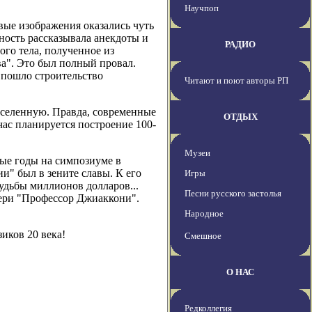
Научпоп
вые изображения оказались чуть
ность рассказывала анекдоты и
РАДИО
го тела, полученное из
ва". Это был полный провал.
 пошло строительство
Читают и поют авторы РП
Вселенную. Правда, современные
ОТДЫХ
ас планируется построение 100-
Музеи
тые годы на симпозиуме в
и" был в зените славы. К его
Игры
удьбы миллионов долларов...
Песни русского застолья
вери "Профессор Джиаккони".
Народное
иков 20 века!
Смешное
О НАС
Редколлегия