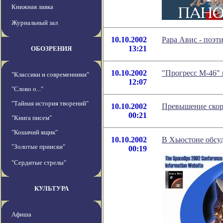
Книжная лавка
Журнальный зал
10.10.2002
Рара Авис - поэт
13:21
ОБОЗРЕНИЯ
10.10.2002
"Прогресс М-46"
"Классики и современники"
12:07
"Слово о..."
"Тайная история творений"
10.10.2002
Превышение скоро
00:21
"Книга писем"
"Кошачий ящик"
10.10.2002
В Хьюстоне обсуд
"Золотые прииски"
00:19
"Сердитые стрелы"
КУЛЬТУРА
Афиша