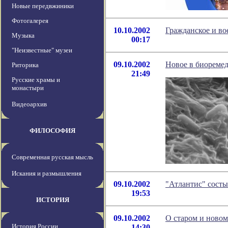
Новые передвжиники
Фотогалерея
10.10.2002
Гражданское и во
Музыка
00:17
"Неизвестные" музеи
09.10.2002
Новое в биореме
Риторика
21:49
Русские храмы и
монастыри
Видеоархив
ФИЛОСОФИЯ
Современная русская мысль
Искания и размышления
09.10.2002
"Атлантис" сост
19:53
ИСТОРИЯ
09.10.2002
О старом и новом
История России
14:30