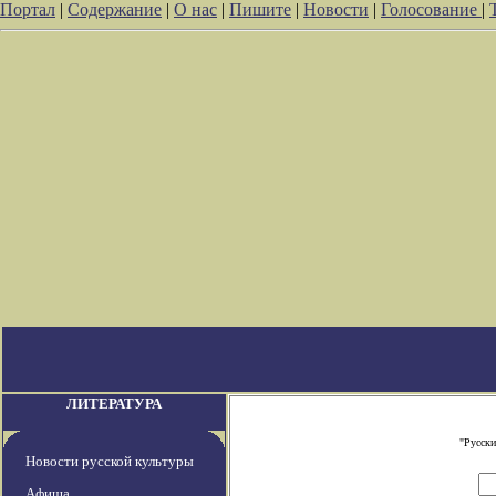
Портал
|
Содержание
|
О нас
|
Пишите
|
Новости
|
Голосование
|
ЛИТЕРАТУРА
"Русски
Новости русской культуры
Афиша