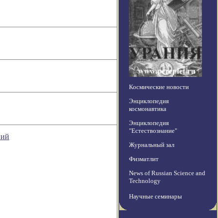
Космические новости
Энциклопедия
космонавтика
Энциклопедия
"Естествознание"
ний
Журнальный зал
Физматлит
News of Russian Science and
Technology
Научные семинары