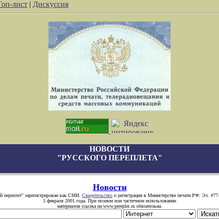
Топ-лист
|
Дискуссия
НОВОСТИ
"РУССКОГО ПЕРЕПЛЕТА"
Новости
й переплет" зарегистрирован как СМИ.
Свидетельство
о регистрации в Министерстве печати РФ: Эл. #77
5 февраля 2001 года. При полном или частичном использовании
материалов ссылка на www.pereplet.ru обязательна.