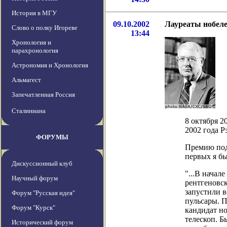
История в МГУ
09.10.2002
Лауреаты нобеле
Слово о полку Игореве
13:44
Хронология и
парахронология
Астрономия и Хронология
Альмагест
Запечатленная Россия
Сталиниана
8 октября 2
2002 года Р
ФОРУМЫ
Премию под
первых я бы
Дискуссионный клуб
"...В начал
Научный форум
рентгеновск
запустили 
Форум "Русская идея"
пульсары. 
Форум "Курск"
кандидат н
телескоп. 
Исторический форум