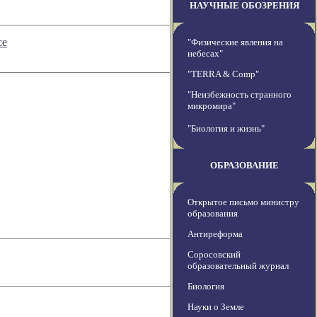
НАУЧНЫЕ ОБОЗРЕНИЯ
се
"Физические явления на
небесах"
"TERRA & Comp"
"Неизбежность странного
микромира"
"Биология и жизнь"
ОБРАЗОВАНИЕ
Открытое письмо министру
образования
Антиреформа
Соросовский
образовательный журнал
Биология
Науки о Земле