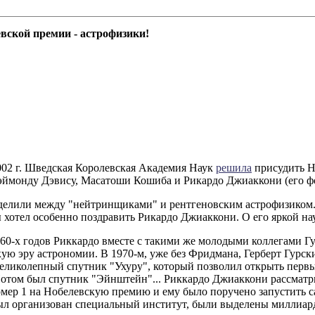
вской премии - астрофизики!
002 г. Шведская Королевская Академия Наук
решила
присудить Н
эймонду Дэвису, Масатоши Кошиба и Рикардо Джиаккони (его фо
елили между "нейтринщиками" и рентгеновским астрофизиком.
 хотел особенно поздравить Рикардо Джиаккони. О его яркой на
е 60-х годов Риккардо вместе с такими же молодыми коллегами
ую эру астрономии. В 1970-м, уже без Фридмана, Герберт Гурс
великолепный спутник "Ухуру", который позволил открыть перв
Потом был спутник "Эйнштейн"... Риккардо Джиаккони рассматри
омер 1 на Нобелевскую премию и ему было поручено запустить
Был организован специальный институт, были выделены миллиар