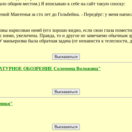
тало общим местом.) Я вписываю к себе на сайт такую сноску:
ий Мантенья за сто лет до Гольбейна. - Передёрг: у меня напис
овы нарисован нимб (его хорошо видно, если свои глаза помести
с ними, увеличена. Правда, то и другое не замечаемо обычным з
У маньеризма была обратная задача (от ненависти к телесности,
ИТЕРАТУРНОЕ ОБОЗРЕНИЕ Соломона Воложина"
жники"