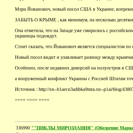
Мэри Йованович, новый посол США в Украине, вопреки
ЗАБЫТЬ О КРЫМЕ , как минимум, на несколько десятков
Она отметила, что на Западе уже смирились с российским
украинцы подождут.
Стоит сказать, что Йованович является специалистом по
Новый посол видит и улавливает разницу между крымчан
Особенно, после недавних диверсий на полуостров в СШ
а вооруженный конфликт Украины с Россией Штатам точно
Источник : http://xn--b1aecn3adibka9mra.xn--p1ai/blog/43
==== ==== ====
336990
""ЦИКЛЫ МИРОЗДАНИЯ" (Обозрение Маркса