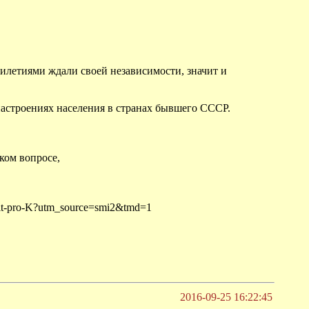
тилетиями ждали своей независимости, значит и
 настроениях населения в странах бывшего СССР.
ком вопросе,
byit-pro-K?utm_source=smi2&tmd=1
2016-09-25 16:22:45