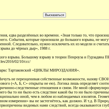
 едва разделённых во времени. «Зная только то, что произошл
 События, которые произошли до большого взрыва, не могут 
енной. Следовательно, нужно исключить их из модели и считать
зрыва до чёрных дыр», 1988 г.
льшого взрыва. Большому взрыву в теории Пенроуза и Гурзадя
les/2016/02/10/ccc/
ет: Маркс Тартаковский «ЦИКЛЫ МИРОЗДАНИЯ».
Ничуть не переоценивая собственные возможности, назову СВО
вого («А, Б, С» открыты не ею). Логика лишь определяет соот
нно-следственные отношения и связи. Не мной сформулировано
его бы то ни было есть следствие какой бы то ни было причины.
нципиально иной, чем в любом из наблюдаемых изолятов. Геомет
«ином измерении» вы не застегнётесь, как должно. И т.д. В При
Первопричины видимых нами следствий, всегда оказываются глу