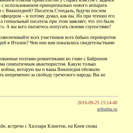
и с использованием принципиально нового аппарата
ы с Википедией? Писатель Стендаль, будучи послом
офицером – и потому думал, как вы. Но при чтении его
о гениальный писатель при этом заявляет, что это были
о. А вы кого пытаетесь попугать своими глупостями?
возвеличивайте всех участников всех бабьих переворотов
юций в Италии? Чем они вам показались свидетельствами
ованные поэтами-романтиками во главе с Байроном
есьма симпатичным авантюристом. Какую только
я войны, которую вы и ваша Википедия обозвали
ь непременно за свободу греческого народа. Вы не
2016-09-25 15:14:40
artbuhta.ru
жбе, встречи с Хиллари Клинтон, на Киев снова