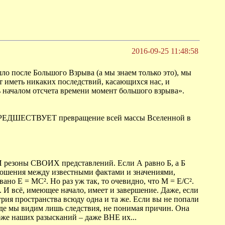
2016-09-25 11:48:58
о после Большого Взрыва (а мы знаем только это), мы
иметь никаких последствий, касающихся нас, и
 началом отсчета времени момент большого взрыва».
на ПРЕДШЕСТВУЕТ превращение всей массы Вселенной в
И резоны СВОИХ представлений. Если А равно Б, а Б
ношения между известными фактами и значениями,
 E = MC². Но раз уж так, то очевидно, что М = Е/C².
 И всё, имеющее начало, имеет и завершение. Даже, если
рия пространства всюду одна и та же. Если вы не попали
роде мы видим лишь следствия, не понимая причин. Она
бже наших разысканий – даже ВНЕ их...