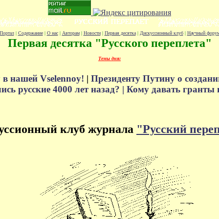
Портал
|
Содержание
|
О нас
|
Авторам
|
Новости
|
Первая десятка
|
Дискуссионный клуб
|
Научный фору
Первая десятка "Русского переплета"
Темы дня:
 в нашей Vselennoy!
|
Президенту Путину о создани
сь русские 4000 лет назад? |
Кому давать гранты 
уссионный клуб журнала
"Русский пере