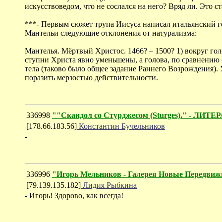
искусствоведом, что не сослался на него? Вряд ли. Это с
***- Первым сюжет трупа Иисуса написал итальянский ген
Мантельи следующие отклонения от натурализма:
Мантелья. Мёртвый Христос. 1466? – 1500? 1) вокруг гол
ступни Христа явно уменьшены, а голова, по сравнению 
тела (таково было общее задание Раннего Возрождения). 
поразить мерзостью действительности.
336998
""Скандол со Стурджесом (Sturges)." - Л
[178.66.183.56]
Константин Бучельников
-
336996
"Игорь Мельников - Галерея Новые Передви
[79.139.135.182]
Лидия Рыбкина
- Игорь! Здорово, как всегда!