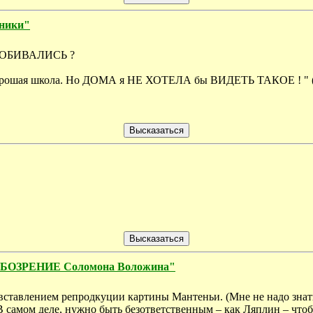
жники"
- ДОБИВАЛИСЬ ?
ся хорошая школа. Но ДОМА я НЕ ХОТЕЛА бы ВИДЕТЬ ТАКОЕ ! " (
 ОБОЗРЕНИЕ Соломона Воложина"
 вставлением репродкуции картины Мантеньи. (Мне не надо знать
В самом деле, нужно быть безответственным – как Ляплин – чтоб