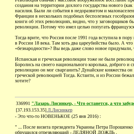
создания на территории дохлого государства нового (к
насилия. Были ли события в недоразвитом и малонаселе
Франции в нескольких подобных бесполезных гособразова
книги об этих революциях, видно, что у заговорщиков бы
революции. Потому что имел целью попугать фрранцузск
Тогда врите, что Россия после 1991 года вступила в пор
в России 18 века. Там хоть два цареубийства было. А ч
«безнародности»? Вы ведь даже слово новое придумали, 
Испанская и греческая революции тоже не были револю
Боролись на своего национального королька, доброго и 
революцию он мог сварганить? Дунайские княжества он 
греческой революцией Тогда. Кстаити, и из России бежа
хотите?
336991
"Лазарь Лисинкер, - Что останется, а что забу
[37.193.153.35]
Л.Лисинкер
- Это что-то НОВЕНЬКОЕ (25 янв 2016) :
" ... После визита президента Украины Петра Порошенко
обрушился отрезвляющий - ЛЕДЯНОЙ ДОЖДЬ .