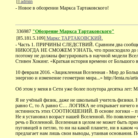
[]
admin
- Новое в обозрении Маркса Тартаковского!
336987
"Обозрение Маркса Тартаковского"
[85.181.5.109]
Маркс ТАРТАКОВСКИЙ.
- Часть 1. ПРИЧИНЫ СЛЕДСТВИЙ. Сравним два сообщения,
НИКОГДА НЕ СМОЖЕМ УЗНАТЬ, что происходило до него.
поэтому не должны фигурировать в научной модели Всел
Стивен Хокинг. «Краткая история времени от Большого в
10 февраля 2016. «Зацикленная Вселенная - Мир до Бо
энергию и изменение геометрии мира...» http://lenta.ru/artic
Об этом у меня в Сети уже более полутора десятка л
Я не учёный физик, даже не школьный учитель физики. 
равно С, то А равно С… ЛОГИКА не открывает ничего но
истинность этих СООТНОШЕНИЙ. В основе логики – причи
Не я установил возраст нашей Вселенной. Но появление ч
речь о Вселенной. Вселенная в целом не может быть при
пуговицей в петлю, то ни на какой планете, ни в каком 
предлагает нам лишь свои выводы, утаивая основания. 