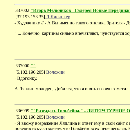
337002
"Игорь Мельников - Галерея Новые Передви
[37.193.153.35]
Л.Лисинкер
- Художнику // - А Вы именно такого отклика Зрителя 
" ... Конечно, картины сильно впечатляют, чувствует
======== ========= ========
337000
""
[5.102.196.205]
Воложин
- Вдогонку.
А Ляплин молодец. Добился, что я опять его ляп заметил.
336999
""Разгадать Гольбейна." - ЛИТЕРАТУРНОЕ
[5.102.196.205]
Воложин
- Я ввожу возражение Ляплина и ответ ему в свой сайт с
поверив искусствоведу, что Гольбейн всех перещеголял. 