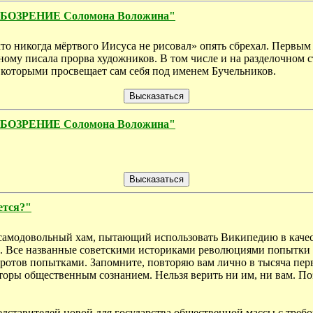
 ОБОЗРЕНИЕ Соломона Воложина"
то никогда мёртвого Иисуса не рисовал» опять сбрехал. Первым
зному писала прорва художников. В том числе и на разделочном с
, которыми просвещает сам себя под именем Бучельников.
 ОБОЗРЕНИЕ Соломона Воложина"
дется?"
и самодовольный хам, пытающий использовать Википедию в качес
ть. Все названные советскими историками революциями попытки в
ротов попытками. Запомните, повторяю вам лично в тысяча пер
торы общественным сознанием. Нельзя верить ни им, ни вам. По
дставителей новой для государства общественной массы с требо