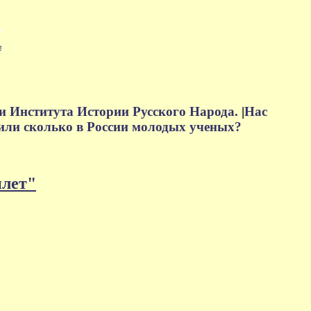
м
и Института Истории Русского Народа.
|
Нас
или сколько в России молодых ученых?
плет"