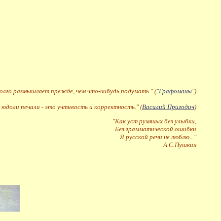
долго размышляет прежде, чем что-нибудь подумать." (
"Графоманы"
)
 юдоли печали - это учтивость и корректность." (
Василий Пригодич
)
"Как уст румяных без улыбки,
Без грамматической ошибки
Я русской речи не люблю..."
А.С.Пушкин