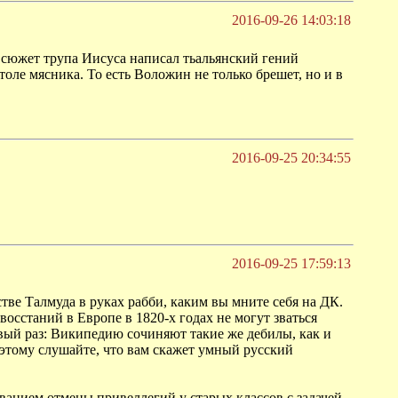
2016-09-26 14:03:18
 сюжет трупа Иисуса написал тьальянский гений
толе мясника. То есть Воложин не только брешет, но и в
2016-09-25 20:34:55
2016-09-25 17:59:13
тве Талмуда в руках рабби, каким вы мните себя на ДК.
осстаний в Европе в 1820-х годах не могут зваться
вый раз: Википедию сочиняют такие же дебилы, как и
этому слушайте, что вам скажет умный русский
ванием отмены привеллегий у старых классов с задачей