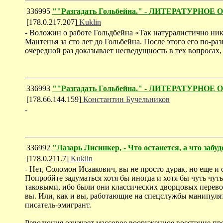
336995
""Разгадать Гольбейна." - ЛИТЕРАТУРНОЕ
[178.0.217.207]
Kuklin
- Воложин о работе Гольдбейна «Так натуралистично ник
Мантенья за сто лет до Гольбейна. После этого его по-ра
очередной раз доказывает несведущность в тех вопросах
336993
""Разгадать Гольбейна." - ЛИТЕРАТУРНОЕ
[178.66.144.159]
Константин Бучельников
-
336992
"Лазарь Лисинкер, - Что останется, а что забу
[178.0.211.7]
Kuklin
- Нет, Соломон Исаакович, вы не просто дурак, но еще 
Попробйте задуматься хотя бы иногда и хотя бы чуть чу
таковыми, ибо были они классических дворцовых перево
вы. Или, как и вы, работающие на спецслужбы манипуля
писатель-эмигрант.
Революция означает массовое вооруженное восстание пре