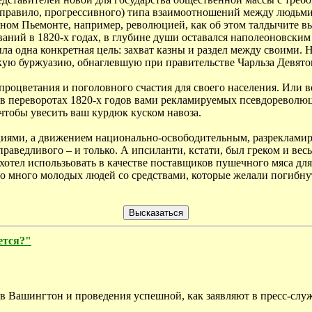
ак правило, прогрессивного) типа взаимоотношений между людьм
нном Пьемонте, например, революцией, как об этом талдычите в
ний в 1820-х годах, в глубине души оставался наполеоновским 
ла одна конкретная цель: захват казны и раздел между своими. Н
ую буржуазию, обнаглевшую при правительстве Чарльза Девятог
у процветания и поголовного счастия для своего населения. Или 
то в переворотах 1820-х годов вами рекламируемых псевдоревол
чтобы увесить ваш курдюк куском навоза.
циями, а движением национально-освободительным, разрекламир
справедливого – и только. А ипсиланти, кстати, был греком и в
хотел использьовать в качестве поставщиков пушечного мяса дл
ло много молодых людей со средствами, которые желали погибнут
дется?"
 в Вашингтон и проведения успешной, как заявляют в пресс-слу