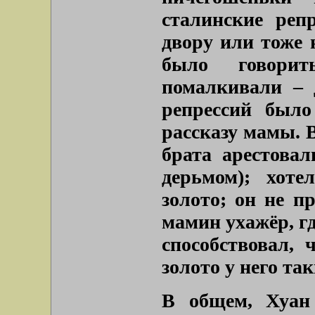
сталинские реп
двору или тоже 
было говорит
помалкивали – 
репрессий был
рассказу мамы. В
брата арестова
дерьмом); хоте
золото; он не пр
мамин ухажёр, гд
способствовал, 
золото у него та
В общем, Хуан 