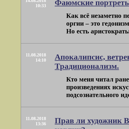
14.08.2018
Фаюмские портреты
10:33
Как всё незаметно п
оргии – это гедониз
Но есть аристократы.
11.08.2018
Апокалипсис, ветре
14:10
Традиционализм.
Кто меня читал ране
произведениях искус
подсознательного иде
11.08.2018
Прав ли художник 
13:36