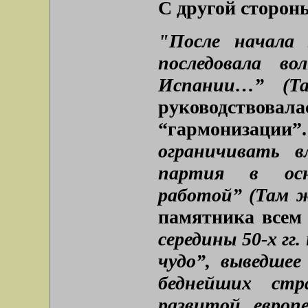
С другой сторон
"После начала х
последовала во
Испании…” (Т
руководствов
“гармонизации”
ограничивать в
партия в осн
работой” (Там ж
памятника всем
середины 50-х гг
чудо”, выведше
беднейших стр
развитой европ