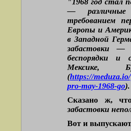
"1968 год стал 
— различные
требованием пе
Европы и Америк
в Западной Гер
забастовки — 
беспорядки и 
Мексике, 
(
https://meduza.io
pro-may-1968-go
).
Сказано ж, ч
забастовки непо
Вот и выпускают