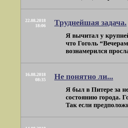
22.08.2018
Труднейшая задача.
18:06
Я вычитал у крупней
что Гоголь “Вечерам
вознамерился просла
16.08.2018
Не понятно ли...
08:35
Я был в Питере за н
состоянию города. Г
Так если предположит