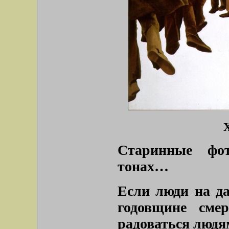
Х
Старинные фо
тонах…
Если люди на д
годовщине сме
радоваться людя