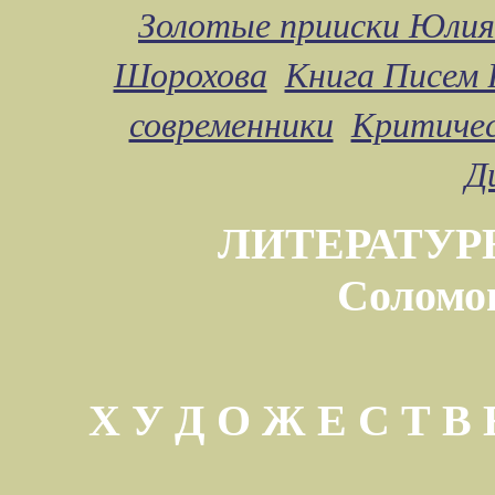
Золотые прииски Юлия
Шорохова
Книга Писем 
современники
Критичес
Д
ЛИТЕРАТУР
Соломо
Х У Д О Ж Е С Т 