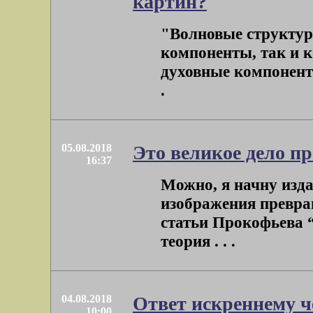
картин?
"Волновые структуры
компоненты, так и 
духовные компоненты”
.
05.08.2018
Это великое дело пр
16:37
Можно, я начну изд
изображения превращ
статьи Прокофьева 
теория . . .
04.08.2018
Ответ искреннему ч
10:00