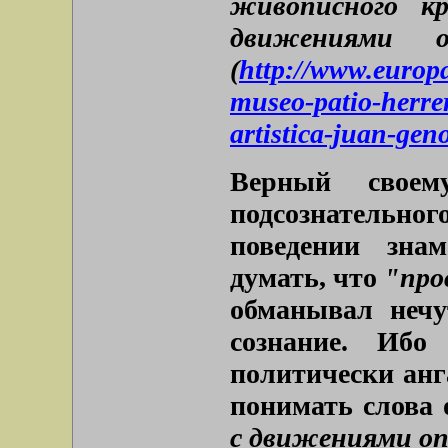
живописного к
движениями 
(
http://www.europap
museo-patio-herrer
artistica-juan-ge
Верный своем
подсознательн
поведении зна
думать, что
"про
обманывал нечу
сознание. Иб
политически ан
понимать слова
с движениями о