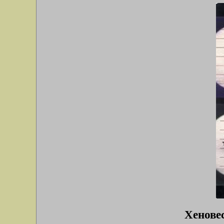
Хеновес