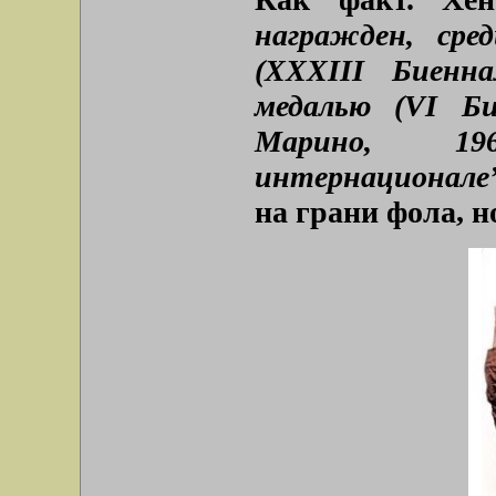
награжден, сре
(XXXIII Биенна
медалью (VI Б
Марино, 19
интернационале”
на грани фола, н