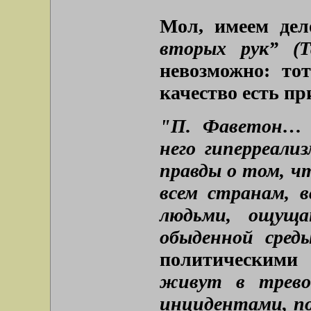
Мол, имеем де
вторых рук” (Т
невозможно: тот
качество есть пр
"П. Фаветон… в
него гиперреали
правды о том, чт
всем странам, в
людьми, ощуща
обыденной сре
политическими 
живут в тревог
инцидентами, п