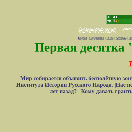
Портал
|
Содержание
|
О нас
|
Авторам
|
Но
Первая десятка 
Т
Мир собирается объявить бесполётную зон
Института Истории Русского Народа.
|
Нас п
лет назад? |
Кому давать грант