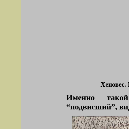
Хеновес.
Именно тако
“подвисший”, вид