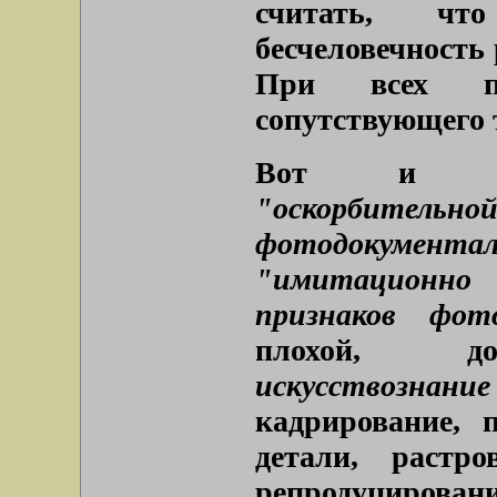
считать, чт
бесчеловечность
При всех пл
сопутствующего 
Вот и потр
"оскорбите
фотодокумента
"имитационно 
признаков фот
плохой, доку
искусствознание
кадрирование, 
детали, растр
репродуцировани