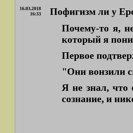
16.03.2018
Пофигизм ли у Ер
16:33
Почему-то я, н
который я пони
Первое подтверж
"Они вонзили св
Я не знал, что
сознание, и ник