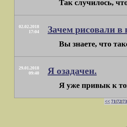
Так случилось, чт
02.02.2018
Зачем рисовали в 
17:04
Вы знаете, что та
29.01.2018
Я озадачен.
09:40
Я уже привык к том
<<
71
|
72
|
73