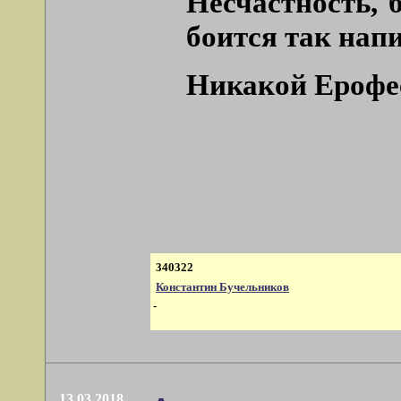
Несчастность, 
боится так напи
Никакой Ерофее
340322
Константин Бучельников
-
13.03.2018