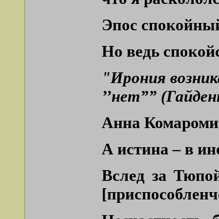
Эпос спокойны
Но ведь спокойс
"Ирония возника
’’нет”” (Гайден
Анна Комароми 
А истина – в ин
Вслед за Тюпо
[приспособленч