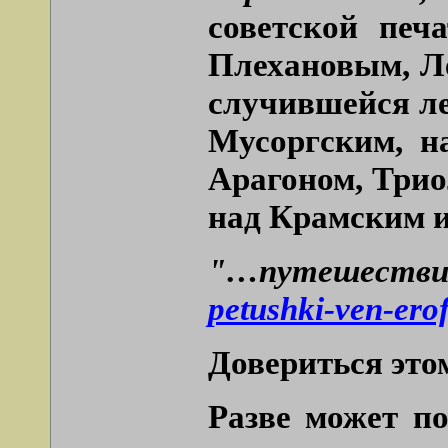
советской печ
Плехановым, Ле
случившейся ле
Мусоргским, н
Арагоном, Трио
над Крамским и
"…путешествие
petushki-ven-ero
Довериться эт
Разве может п