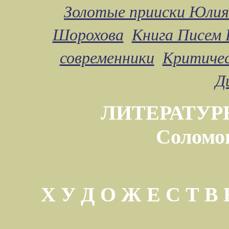
Золотые прииски Юлия
Шорохова
Книга Писем 
современники
Критичес
Д
ЛИТЕРАТУР
Соломо
Х У Д О Ж Е С Т 