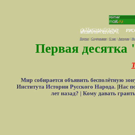
Портал
|
Содержание
|
О нас
|
Авторам
|
Но
Первая десятка 
Т
Мир собирается объявить бесполётную зон
Института Истории Русского Народа.
|
Нас п
лет назад? |
Кому давать грант