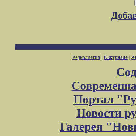
Доба
Редколлегия
|
О журнале
|
А
Сод
Современна
Портал "Ру
Новости р
Галерея "Но