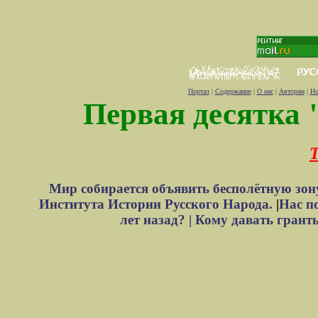
Портал
|
Содержание
|
О нас
|
Авторам
|
Но
Первая десятка 
Т
Мир собирается объявить бесполётную зон
Института Истории Русского Народа.
|
Нас п
лет назад? |
Кому давать грант