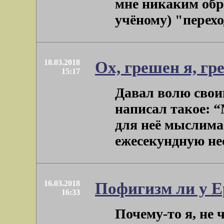
мне никаким обра
учёному) "переход
18.03.2018
Ох, грешен я, гр
15:17
Давал волю сво
написал такое: 
для неё мыслима
ежесекундную нес
16.03.2018
Пофигизм ли у Е
16:33
Почему-то я, не 