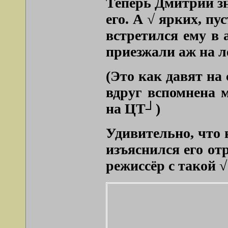
Теперь Дмитрий зна
его. А √ ярких, п
встретился ему в 
приезжали аж на л
(Это как давят на
вдруг вспомнена 
на ЦТ┘)
Удивительно, что 
изъяснился его от
режиссёр с такой 