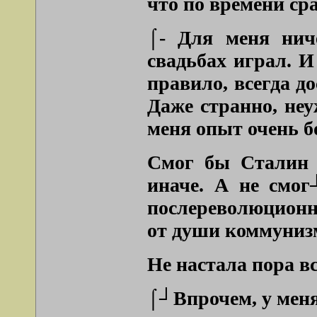
что по времени ср
⌠- Для меня нич
свадьбах играл. 
правило, всегда 
Даже странно, неу
меня опыт очень 
Смог бы Сталин п
иначе. А не смог
послереволюционн
от души коммунизм
Не настала пора в
⌠┘Впрочем, у мен