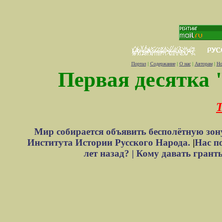
Портал
|
Содержание
|
О нас
|
Авторам
|
Но
Первая десятка 
Т
Мир собирается объявить бесполётную зон
Института Истории Русского Народа.
|
Нас п
лет назад? |
Кому давать грант