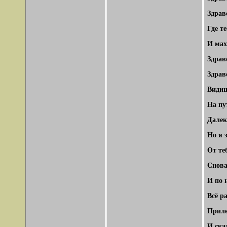
Здрав
Где т
И мах
Здрав
Здрав
Видиш
На пу
Далек
Но я 
От те
Снова
И по 
Всё р
Приле
И ска