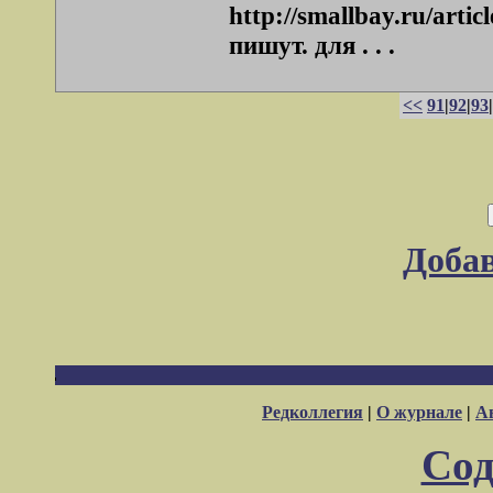
http://smallbay.ru/art
пишут. для . . .
<<
91
|
92
|
93
|
Доба
Редколлегия
|
О журнале
|
А
Сод