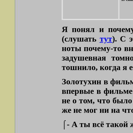
Я понял и почему
(слушать
тут
). С
ноты почему-то вн
задушевная томн
тошнило, когда я е
Золотухин в фильм
впервые в фильме 
не о том, что бы
же не мог ни на ч
⌠- А ты всё такой 