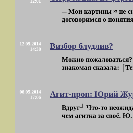
12:01
═ Мои картины ≈ не с
договоримся о понятиях
12.05.2014
Визбор блудлив?
14:38
Можно пожаловаться? 
знакомая сказала: ⌠Теп
08.05.2014
Агит-проп: Юрий Жу
17:06
Вдруг┘ Что-то неожида
чем агитка за своё. Ю.