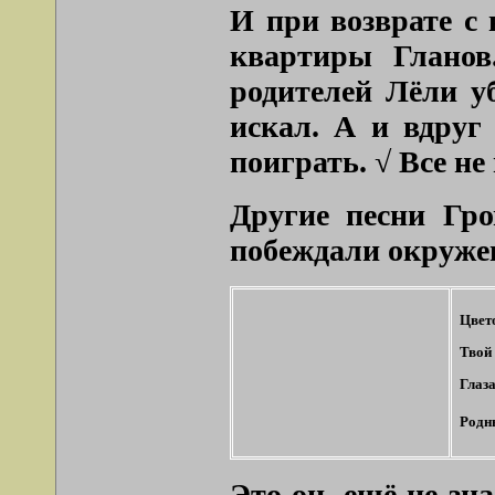
И при возврате с
квартиры Гланов
родителей Лёли уб
искал. А и вдруг 
поиграть. √ Все не 
Другие песни Гр
побеждали окружен
Цвет
Твой 
Глаза
Родны
Это он, ещё не зн