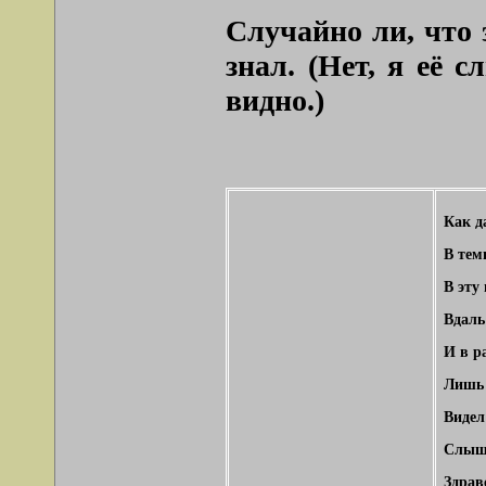
Случайно ли, что 
знал. (Нет, я её 
видно.)
Как д
В тем
В эту
Вдаль 
И в р
Лишь 
Видел
Слыша
Здрав