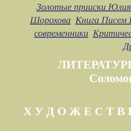
Золотые прииски Юлия
Шорохова
Книга Писем 
современники
Критичес
Д
ЛИТЕРАТУР
Соломо
Х У Д О Ж Е С Т 