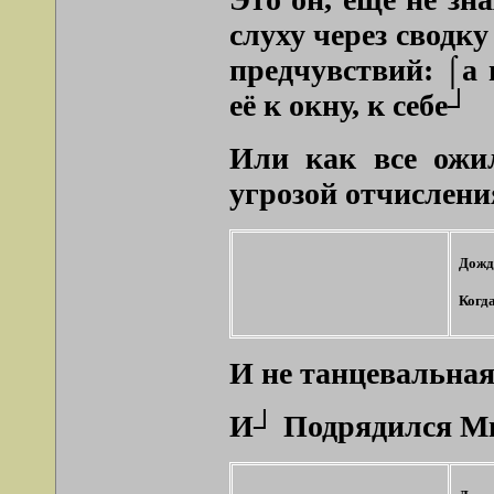
слуху через сводк
предчувствий:
⌠а 
её к окну, к себе┘
Или как все ожил
угрозой отчислени
Дожд
Когда
И не танцевальная,
И┘ Подрядился Мит