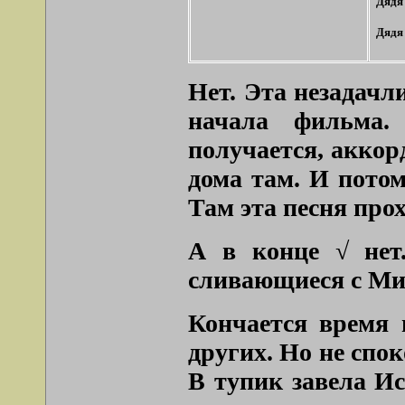
Дядя
Дядя
Нет. Эта незадачл
начала фильма.
получается, аккор
дома там. И потом
Там эта песня прох
А в конце √ нет
сливающиеся с Мит
Кончается время 
других. Но не спо
В тупик завела И