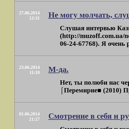
27.06.2014
Не могу молчать, слу
12:31
Слушая интервью Каз
(http://muzoff.com.ua
06-24-67768). Я очень 
23.06.2014
М-да.
11:10
Нет, ты полюби нас че
⌠Перемирие■ (2010) Пр
01.06.2014
Смотрение в себя и ру
21:27