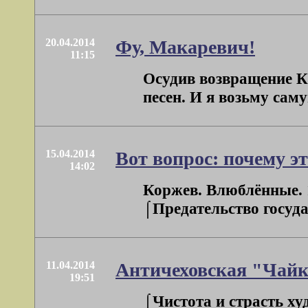
20.04.2014
Фу, Макаревич!
11:15
Осудив возвращение К
песен. И я возьму сам
15.04.2014
Вот вопрос: почему эт
14:02
Коржев. Влюблённые. 
⌠Предательство госуда
11.04.2014
Античеховская "Чайк
19:51
⌠Чистота и страсть ху