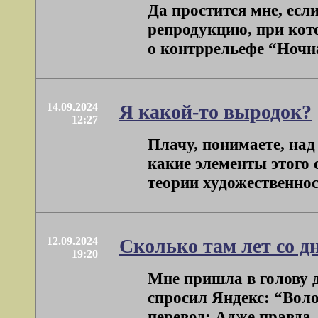
Да простится мне, есл
репродукцию, при кот
о контррельефе “Ночная
14.09.2024
Я какой-то выродок?
12:27
Плачу, понимаете, над
какие элементы этого 
теории художественности
12.09.2024
Сколько там лет со д
19:20
Мне пришла в голову 
спросил Яндекс: “Воло
перевод: Адже правда, .