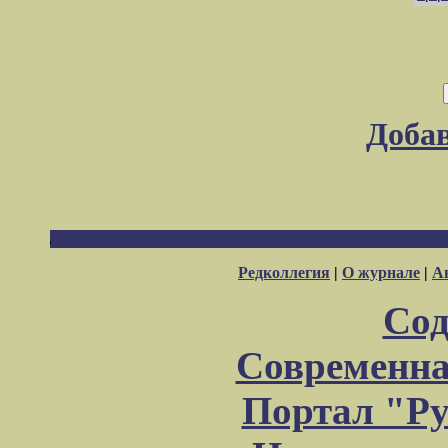
Доба
Редколлегия
|
О журнале
|
А
Сод
Современна
Портал "Ру