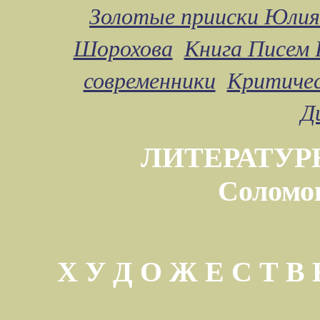
Золотые прииски Юлия
Шорохова
Книга Писем 
современники
Критичес
Д
ЛИТЕРАТУР
Соломо
Х У Д О Ж Е С Т 