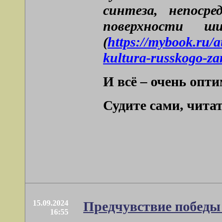
синтеза, непоср
поверхности ши
(
https://mybook.ru/a
kultura-russkogo-z
И всё – очень опт
Судите сами, читат
15.09.2024
Предчувствие победы
16:55