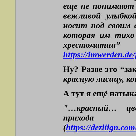
еще не понимают 
вежливой улыбко
носит под своим 
которая им тихо 
хрестомат
https://imwerden.de
Ну? Разве это “за
красную лисицу, к
А тут я ещё натык
"…красный… цве
прихо
(
https://deziiign.c