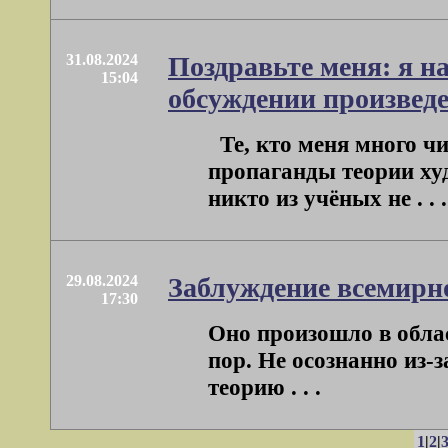
31.08.2024
Поздравьте меня: я н
15:04
обсуждении произведе
Те, кто меня много чи
пропаганды теории ху
никто из учёных не . . .
29.08.2024
Заблуждение всемирн
17:30
Оно произошло в облас
пор. Не осознанно из-з
теорию . . .
1
|
2
|