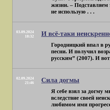
жизни. – Подставляем
не использую . . .
03.09.2024
И всё-таки неискренн
18:32
Городницкий впал в р
песни. И получил возр
русским” (2007). И вот я
02.09.2024
Сила догмы
21:46
Я себе взял за догму
вследствие своей неис
любимом ими прогрессе 