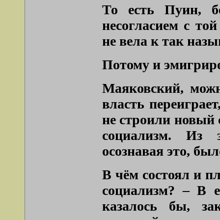
То есть Пуин, б
несогласием с той
не вела к так наз
Потому и эмигриро
Маяковский, можн
власть переиграе
не строили новый 
социализм. Из 
осознавая это, был
В чём состоял и п
социализм? – В е
казалось бы, за