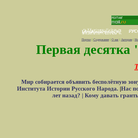
Портал
|
Содержание
|
О нас
|
Авторам
|
Но
Первая десятка 
Т
Мир собирается объявить бесполётную зон
Института Истории Русского Народа.
|
Нас п
лет назад? |
Кому давать грант