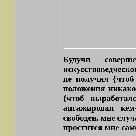
Будучи соверш
искусствоведческ
не получил {чтоб
положения никаког
{чтоб выработал
ангажирован кем
свободен, мне случ
простится мне сам