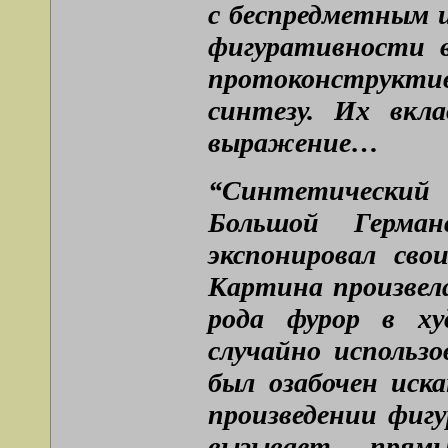
с беспредметным 
фигуративности в
протоконструктив
синтезу. Их вкла
выражение…
“Синтетический 
Большой Герма
экспонировал сво
Картина произвела
рода фурор в ху
случайно использ
был озабочен иск
произведении фиг
вызывает прям