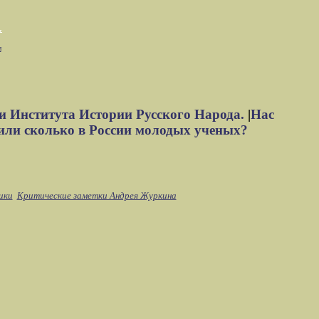
м
и Института Истории Русского Народа.
|
Нас
или сколько в России молодых ученых?
ики
Критические заметки Андрея Журкина