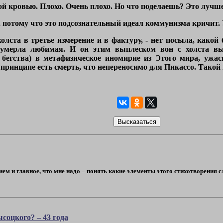
ой кровью. Плохо. Очень плохо. Но что поделаешь? Это лучше
 потому что это подсознательный идеал коммунизма кричит. У
 холста в третье измерение и в фактуру, - нет посыла, како
: умерла любимая. И он этим выплеском вон с холста вы
бегства) в метафизическое иномирие из Этого мира, ужасн
 принципе есть смерть, что непереносимо для Пикассо. Такой
ием и главное, что мне надо – понять какие элементы этого стихотворения с
соцкого? – 43 года