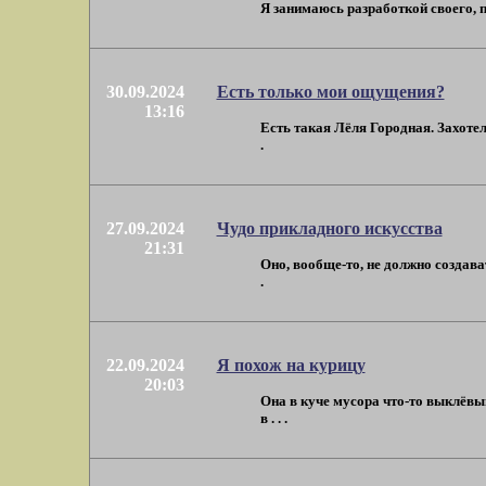
Я занимаюсь разработкой своего, п
30.09.2024
Есть только мои ощущения?
13:16
Есть такая Лёля Городная. Захотел
.
27.09.2024
Чудо прикладного искусства
21:31
Оно, вообще-то, не должно создават
.
22.09.2024
Я похож на курицу
20:03
Она в куче мусора что-то выклёвыв
в . . .