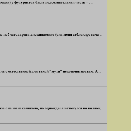
ции) у футуристов была подсознательная часть – . . .
но поблагодарить дистанционно (она меня заблокировала . .
ла с естественной для такой “мути” недопонятностью. А . .
аза она ни накалякала, но однажды я наткнулся на каляки,