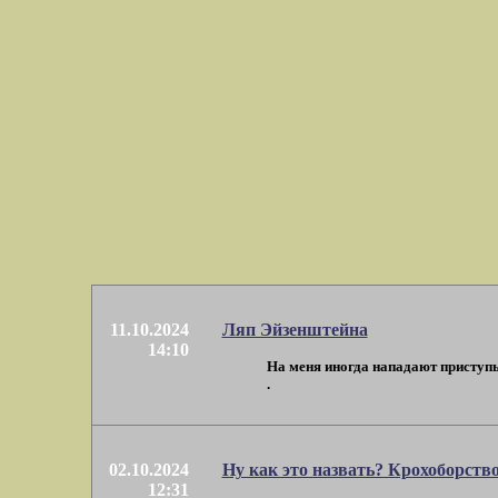
11.10.2024
Ляп Эйзенштейна
14:10
На меня иногда нападают приступы 
.
02.10.2024
Ну как это назвать? Крохоборств
12:31