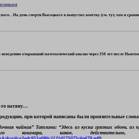
ысоцком
ского. . На день смерти Высоцкого я выпустил заметку (см. тут, там я срав
по неведению открывший математический анализ через 350 лет после Ньютон
е-то натяну…
продукцию, при которой написаны были пронзительные слова
чная чайная” Татлина: “Здесь из куска грязных обоев, из 
ого кошмара, какое, действительн
block/4ca/4ca2adc951a086c1121d175075c6a679.pdf
).