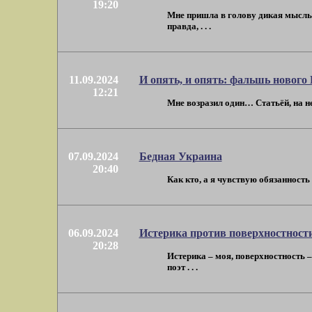
19:20
Мне пришла в голову дикая мысль: 
правда, . . .
11.09.2024
И опять, и опять: фальшь нового
12:21
Мне возразил один… Статьёй, на нес
07.09.2024
Бедная Украина
20:40
Как кто, а я чувствую обязанность 
06.09.2024
Истерика против поверхностност
20:28
Истерика – моя, поверхностность 
поэт . . .