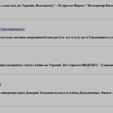
а как там, на Украине, Высоцкому? – Я спросил Яндекс: “Володимир Висоць
 Городницкого
колько месяцев опередившей мои две (см. тут и тут), где я Городницкого упр
просматривать стихи о войне на Украине. Вот спросил ЯНДЕКЕС: "(горькие | 
и
– кинорежиссёров Дмитрия Томашпольского и Алёны Демьянченко. Фильм – 