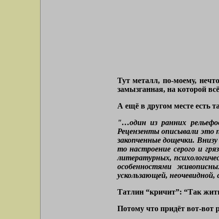
Тут металл, по-моему, нечт
замызганная, на которой вс
А ещё в другом месте есть т
"…один из ранних рельефов
Рецензенты описывали это п
закопченные дощечки. Внизу 
то настроение серого и гр
литературных, психологиче
особенностями живописных
ускользающей, неочевидной, 
Татлин “кричит”: “Так жить 
Потому что придёт вот-вот р