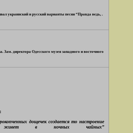
нивал украинский и русский варианты песни “Правда ведь, .
а. Зам. директора Одесского музея западного и восточного
:
прокопченных дощечек создается то настроение
о, живет в ночных чайных”