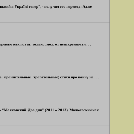
кий в Україні тепер”, - получил его перевод: Адже
екаю как поэта: только, мол, от неискренности . . .
пронзительные | трогательные) стихи про войну на . . .
“Маяковский. Два дня” (2011 – 2013). Маяковский как