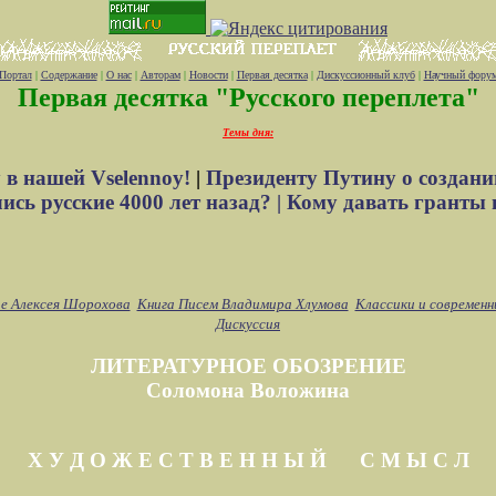
Портал
|
Содержание
|
О нас
|
Авторам
|
Новости
|
Первая десятка
|
Дискуссионный клуб
|
Научный фору
Первая десятка "Русского переплета"
Темы дня:
 в нашей Vselennoy!
|
Президенту Путину о создани
сь русские 4000 лет назад? |
Кому давать гранты 
е Алексея Шорохова
Книга Писем Владимира Хлумова
Классики и современн
Дискуссия
ЛИТЕРАТУРНОЕ ОБОЗРЕНИЕ
Соломона Воложина
Х У Д О Ж Е С Т В Е Н Н Ы Й С М Ы С Л