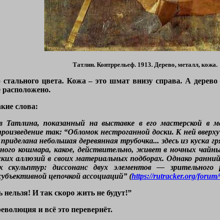
Татлин. Контррельеф. 1913. Дерево, металл, кожа.
о стального цвета. Кожа – это шмат внизу справа. А дерево 
ё расположено.
акие слова:
 Татлина, показанный на выставке в его мастерской в ма
роизведение так: “Обломок нестроганной доски. К ней вверх
приделана небольшая деревянная трубочка... здесь из куска г
язного кошмара, какое, действительно, живет в ночных чай
ских аллюзий в своих материальных подборах. Однако ранни
 скульптур: диссонанс двух элементов — зрительного р
субъективной цепочкой ассоциаций” (
https://rutracker.org/foru
нельзя! И так скоро жить не будут!”
еволюция и всё это перевернёт.