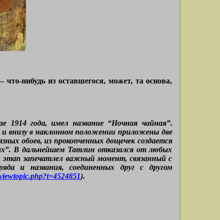
– что-нибудь из оставшегося, может, та основа,
е 1914 года, имел название “Ночная чайная”.
у и внизу в наклонном положении приложены две
рязных обоев, из прокопченных дощечек создается
ных”. В дальнейшем Татлин отказался от любых
й этап запечатлел важный момент, связанный с
яда и названия, соединенных друг с другом
m/viewtopic.php?t=4524851
).