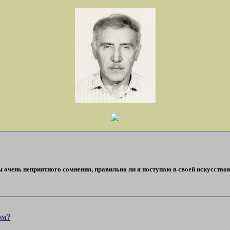
очень неприятного сомнения, правильно ли я поступаю в своей искусствовед
ом?