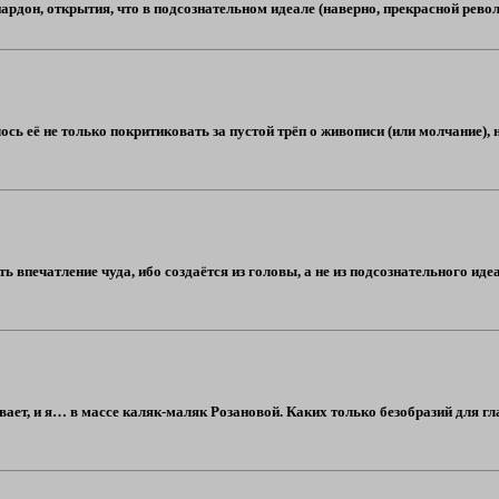
ардон, открытия, что в подсознательном идеале (наверно, прекрасной револю
ось её не только покритиковать за пустой трёп о живописи (или молчание), 
ь впечатление чуда, ибо создаётся из головы, а не из подсознательного идеа
ает, и я… в массе каляк-маляк Розановой. Каких только безобразий для гл