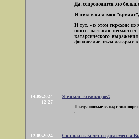
Да, сопроводится это больш
Я взял в кавычки “кричит”,
И тут, - в этом переходе из
опять настигло несчастье
катарсического выражения 
физические, из-за которых в
14.09.2024
Я какой-то выродок?
12:27
Плачу, понимаете, над стихотворен
.
12.09.2024
Сколько там лет со дня смерти Вы