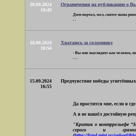
20.09.2024
Ограничения на публикацию о В
18:49
Дзен-портал, мол, святее папы рим
. .
18.09.2024
Хватаюсь за соломинку
10:54
- Вы мне выглядите как человек, 
. . .
15.09.2024
Предчувствие победы угнетённых
16:55
Да простится мне, если я гд
А я не нашёл достойную ре
"Критик о контррельефе “Но
серого и грязн
(
https://fund.mipt.ru/upload/i