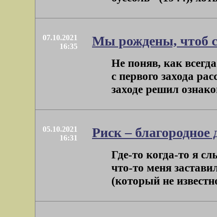
07.10.2021
Мы рождены, чтоб 
16:35
Не поняв, как всегд
с первого захода ра
заходе решил ознакоми
05.10.2021
Риск – благородное 
16:31
Где-то когда-то я с
что-то меня застави
(который не известно