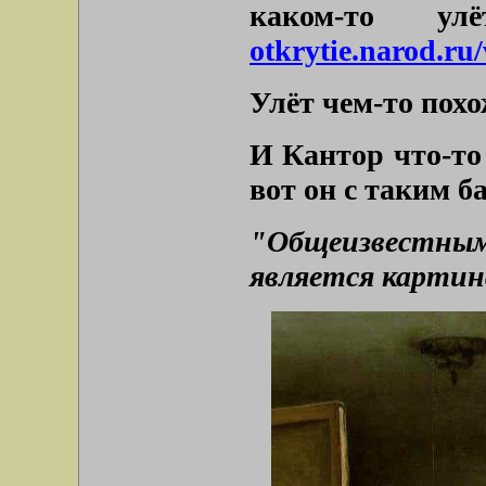
каком-то у
otkrytie.narod.ru
Улёт чем-то пох
И Кантор что-то 
вот он с таким б
"Общеизвестн
является картин