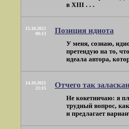
в XIII . . .
15.10.2021
Позиция идиота
09:13
У меня, сознаю, иди
претендую на то, чт
идеала автора, котор
14.10.2021
Отчего так заласка
21:15
Не кокетничаю: я пл
трудный вопрос, как
и предлагает вариант