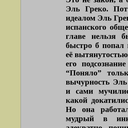
Эль Греко. Пот
идеалом Эль Гре
испанского обще
главе нельзя б
быстро б попал 
её вытянутостью
его подсознани
“Поняло” тольк
вычурность Эль
и сами мучилис
какой докатилис
Но она работал
мудрый в инк
адекватно, пони