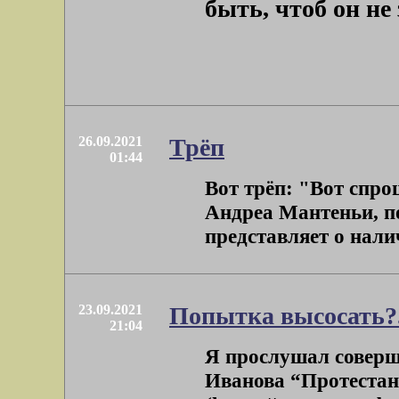
быть, чтоб он не 
26.09.2021
Трёп
01:44
Вот трёп: "Вот спро
Андреа Мантеньи, по
представляет о налич
23.09.2021
Попытка высосать?.
21:04
Я прослушал совер
Иванова “Протестан