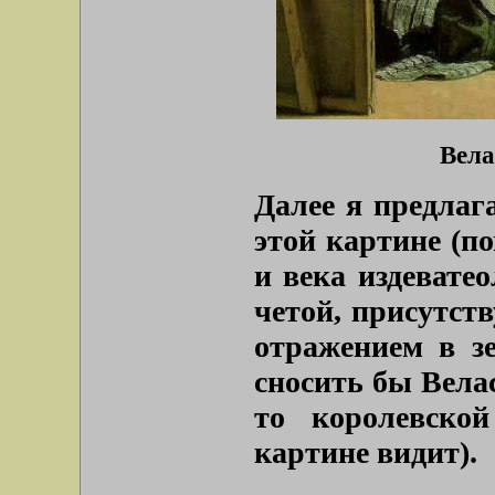
Вела
Далее я предлаг
этой картине (п
и века издевате
четой, присутст
отражением в зе
сносить бы Велас
то королевско
картине видит).