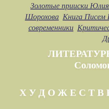
Золотые прииски Юлия
Шорохова
Книга Писем 
современники
Критичес
Д
ЛИТЕРАТУР
Соломо
Х У Д О Ж Е С Т 