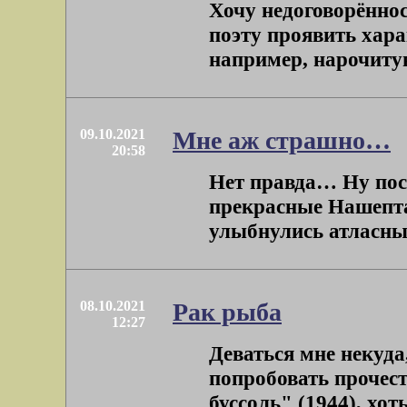
Хочу недоговорённо
поэту проявить хар
например, нарочитую
09.10.2021
Мне аж страшно…
20:58
Нет правда… Ну посу
прекрасные Нашепта
улыбнулись атласные
08.10.2021
Рак рыба
12:27
Деваться мне некуда,
попробовать прочест
буссоль" (1944), хоть 