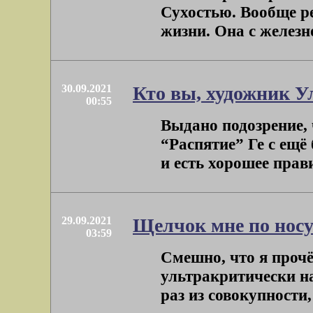
Сухостью. Вообще ре
жизни. Она с железно
30.09.2021
Кто вы, художник У
00:55
Выдано подозрение, 
“Распятие” Ге с ещ
и есть хорошее прави
29.09.2021
Щелчок мне по носу
03:59
Смешно, что я прочё
ультракритически н
раз из совокупности,