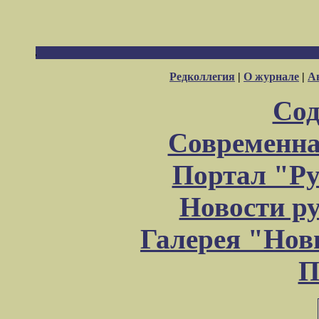
Редколлегия
|
О журнале
|
А
Сод
Современна
Портал "Ру
Новости р
Галерея "Но
П