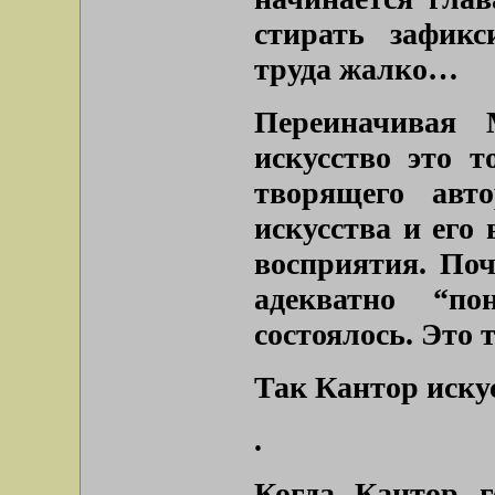
стирать зафикс
труда жалко…
Переиначивая 
искусство это т
творящего авто
искусства и его
восприятия. Поч
адекватно “по
состоялось. Это 
Так Кантор искус
.
Когда Кантор г