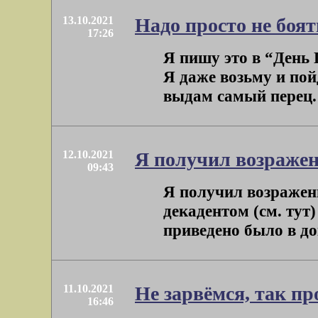
13.10.2021
Надо просто не боят
17:26
Я пишу это в “День Г
Я даже возьму и пой
выдам самый перец. П
12.10.2021
Я получил возраже
09:43
Я получил возражен
декадентом (см. тут)
приведено было в док
11.10.2021
Не зарвёмся, так пр
16:46