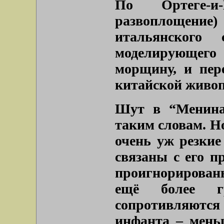
По Ортеге-и-
развоплощение)
итальянского 
моделирующег
морщину, и пер
китайской живопи
Шут в “Менинах
таким словам. Но
очень уж резкие
связаны с его п
проигнорирован
ещё более г
сопротивляются
инфанта – меньш