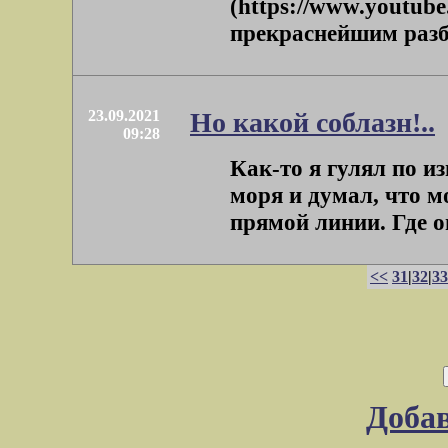
(https://www.youtub
прекраснейшим разбо
23.09.2021
Но какой соблазн!..
09:28
Как-то я гулял по и
моря и думал, что м
прямой линии. Где о
<<
31
|
32
|
33
Доба