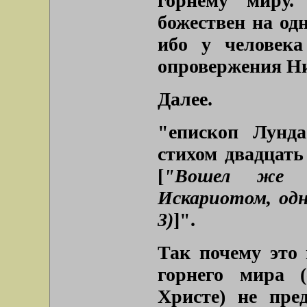
горнему миру.
божествен на од
ибо у человека
опровержения Ни
Далее.
"епископ Лунд
стихом двадцать
[
"Вошел же с
Искариотом, одн
3)
]
".
Так почему это
горнего мира 
Христе) не пре