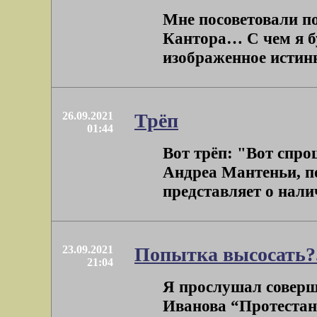
Мне посоветовали п
Кантора… С чем я буд
изображенное истинно
26.09.2021
Трёп
01:44
Вот трёп: "Вот спро
Андреа Мантеньи, по
представляет о налич
23.09.2021
Попытка высосать?.
21:04
Я прослушал совер
Иванова “Протестан