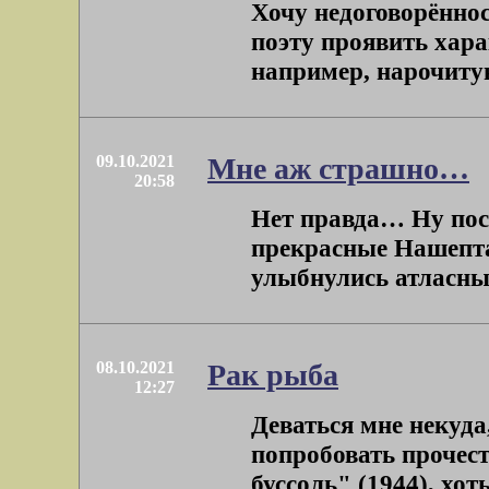
Хочу недоговорённо
поэту проявить хар
например, нарочитую
09.10.2021
Мне аж страшно…
20:58
Нет правда… Ну посу
прекрасные Нашепта
улыбнулись атласные
08.10.2021
Рак рыба
12:27
Деваться мне некуда,
попробовать прочест
буссоль" (1944), хоть 