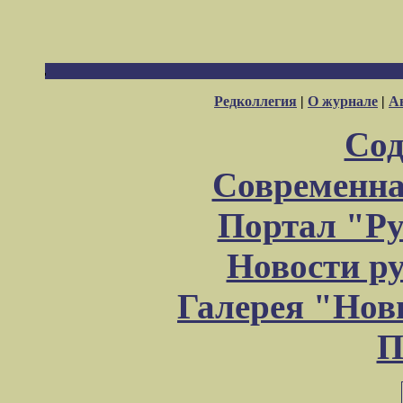
Редколлегия
|
О журнале
|
А
Сод
Современна
Портал "Ру
Новости р
Галерея "Но
П