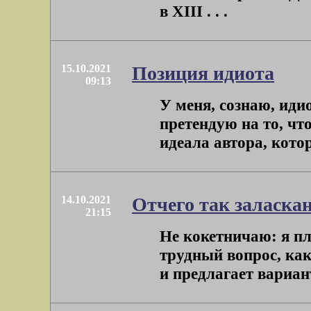
в XIII . . .
15.10.2021
Позиция идиота
09:13
У меня, сознаю, иди
претендую на то, чт
идеала автора, котор
14.10.2021
Отчего так заласка
21:15
Не кокетничаю: я пл
трудный вопрос, как
и предлагает вариант