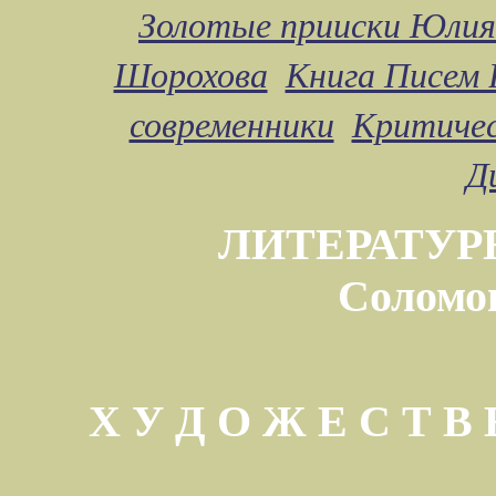
Золотые прииски Юлия
Шорохова
Книга Писем 
современники
Критичес
Д
ЛИТЕРАТУР
Соломо
Х У Д О Ж Е С Т 