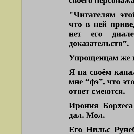
своего персонажа
"Читателям это
что в ней прив
нет его диале
доказательств”.
Упрощенцам же н
Я на своём кана
мне “фэ”, что эт
ответ смеются.
Ирония Борхеса 
дал. Мол.
Его Нильс Руне