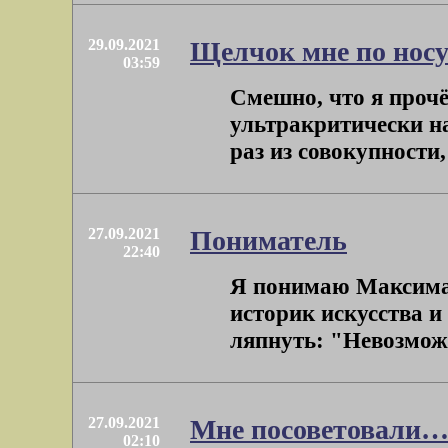
29.09.2021
Щелчок мне по носу
03:59
Смешно, что я прочё
ультракритически н
раз из совокупности,
27.09.2021
Пониматель
22:40
Я понимаю Максима 
историк искусства и 
ляпнуть: "Невозможн
27.09.2021
Мне посоветовали
02:10