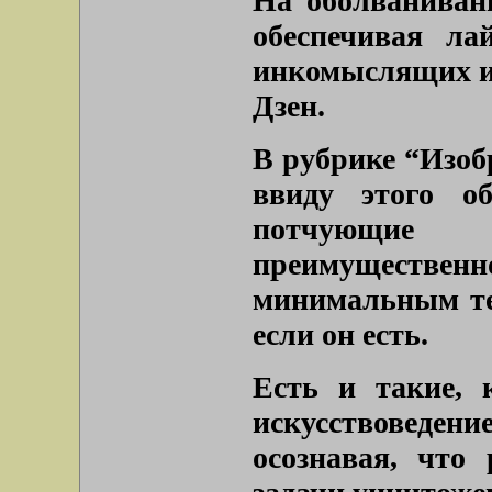
На оболваниван
обеспечивая ла
инкомыслящих из
Дзен.
В рубрике “Изоб
ввиду этого об
потчующие 
преимуществе
минимальным те
если он есть.
Есть и такие, 
искусствоведени
осознавая, что