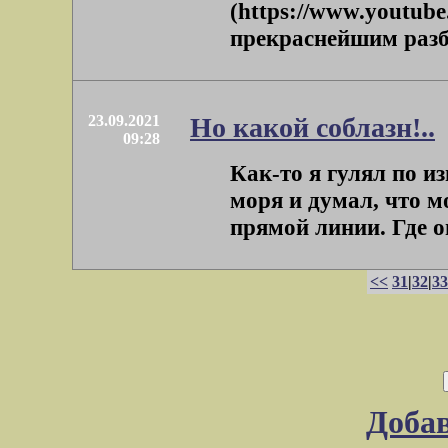
(https://www.youtub
прекраснейшим разбо
23.09.2021
Но какой соблазн!..
09:28
Как-то я гулял по и
моря и думал, что м
прямой линии. Где о
<<
31
|
32
|
33
Доба