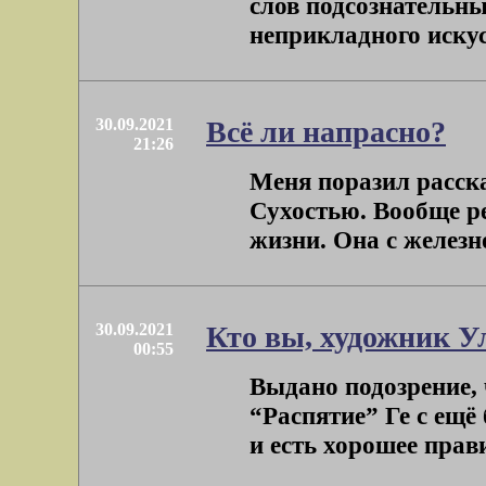
слов подсознательн
неприкладного искусс
30.09.2021
Всё ли напрасно?
21:26
Меня поразил расска
Сухостью. Вообще ре
жизни. Она с железно
30.09.2021
Кто вы, художник У
00:55
Выдано подозрение, 
“Распятие” Ге с ещ
и есть хорошее прави