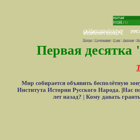
Портал
|
Содержание
|
О нас
|
Авторам
|
Но
Первая десятка 
Т
Мир собирается объявить бесполётную зон
Института Истории Русского Народа.
|
Нас п
лет назад? |
Кому давать грант