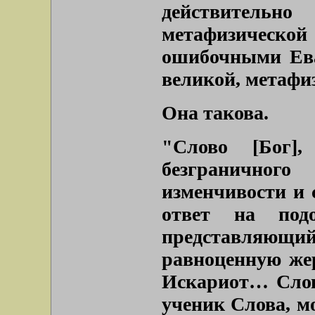
действител
метафизичес
ошибочными Ева
великой, метафи
Она такова.
"Слово
[Бог]
,
безграничног
изменчивости и 
ответ на под
представляю
равноценную же
Искариот… Слово
ученик Слова, мо