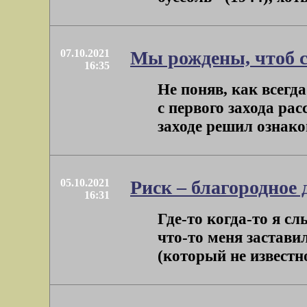
07.10.2021
Мы рождены, чтоб 
16:35
Не поняв, как всегд
с первого захода ра
заходе решил ознакоми
05.10.2021
Риск – благородное 
16:31
Где-то когда-то я с
что-то меня застави
(который не известно