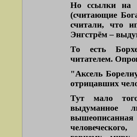
Но ссылки на а
(считающие Бога
считали, что и
Энгстрём – выду
То есть Борх
читателем. Опро
"Аксель Борелиу
отрицавших чело
Тут мало тог
выдуманное 
вышеописанная 
человеческого