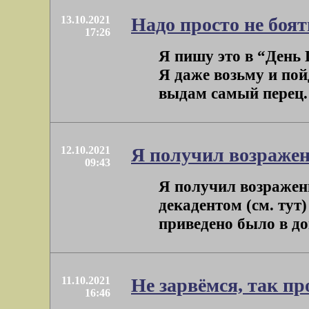
13.10.2021
Надо просто не боят
17:26
Я пишу это в “День Г
Я даже возьму и пой
выдам самый перец. П
12.10.2021
Я получил возраже
09:43
Я получил возражен
декадентом (см. тут)
приведено было в док
11.10.2021
Не зарвёмся, так пр
16:46