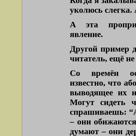
Когда я закалыв
уколюсь слегка. 
А эта проприо
явление.
Другой пример д
читатель, ещё не
Со времён ос
известно, что а
выводящее их и
Могут сидеть ч
спрашиваешь: “А
– они обижаются
думают – они де