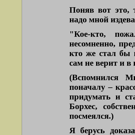
Поняв вот это, 
надо мной издева
"Кое-кто, пож
несомненно, пре
кто же стал бы 
сам не верит и в
(Вспомнился М
поначалу – крас
придумать и ст
Борхес, собств
посмеялся.)
Я берусь доказ