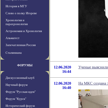
История в МГУ
Слово о полку Игореве
Хронология и
парахронология
Астрономия и Хронология
Альмагест
Запечатленная Россия
Сталиниана
ФОРУМЫ
12.06.2020
Ученые выяснили
16:44
Дискуссионный клуб
12.06.2020
На МКС создана э
Научный форум
16:40
Форум "Русская идея"
Форум "Курск"
Исторический форум