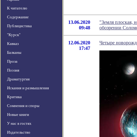
К читателю
Содержание
13.06.2020
"Земля плоская, н
Публицистика
09:48
обозрении Солом
"Курск"
12.06.2020
Четыре новорожд
Кавказ
17:47
Балканы
Проза
Поэзия
Драматургия
Искания и размышления
Критика
Сомнения и споры
Новые книги
У нас в гостях
Издательство