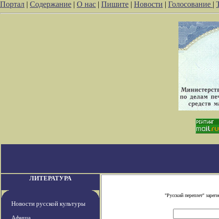
Портал
|
Содержание
|
О нас
|
Пишите
|
Новости
|
Голосование
|
ЛИТЕРАТУРА
"Русский переплет" заре
Новости русской культуры
Афиша