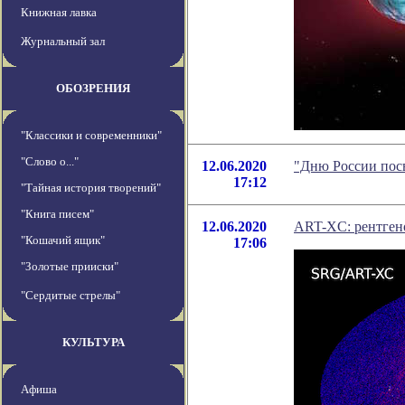
Книжная лавка
Журнальный зал
ОБОЗРЕНИЯ
"Классики и современники"
"Слово о..."
12.06.2020
"Дню России пос
17:12
"Тайная история творений"
"Книга писем"
12.06.2020
ART-XC: рентгено
"Кошачий ящик"
17:06
"Золотые прииски"
"Сердитые стрелы"
КУЛЬТУРА
Афиша