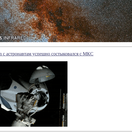
n с астронавтам успешно состыковался с МКС