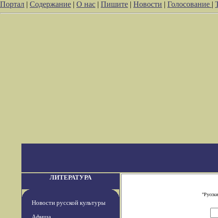
Портал
|
Содержание
|
О нас
|
Пишите
|
Новости
|
Голосование
|
ЛИТЕРАТУРА
"Русски
Новости русской культуры
Афиша