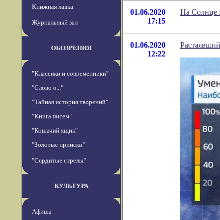
Книжная лавка
01.06.2020
На Солнце
17:15
Журнальный зал
01.06.2020
Растаявший
ОБОЗРЕНИЯ
12:22
"Классики и современники"
"Слово о..."
"Тайная история творений"
"Книга писем"
"Кошачий ящик"
"Золотые прииски"
"Сердитые стрелы"
КУЛЬТУРА
Афиша