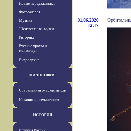
Новые передвжиники
Фотогалерея
01.06.2020
Орбитальны
Музыка
12:17
"Неизвестные" музеи
Риторика
Русские храмы и
монастыри
Видеоархив
ФИЛОСОФИЯ
Современная русская мысль
Искания и размышления
ИСТОРИЯ
История России