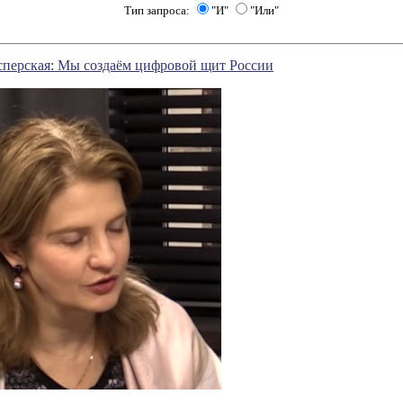
Тип запроса:
"И"
"Или"
сперская: Мы создаём цифровой щит Рoccии