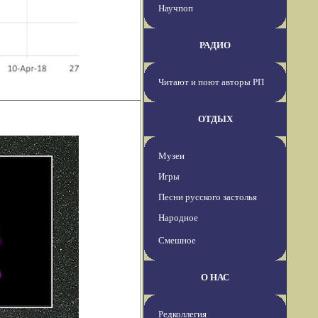
Научпоп
РАДИО
Читают и поют авторы РП
ОТДЫХ
Музеи
Игры
Песни русского застолья
Народное
Смешное
О НАС
Редколлегия