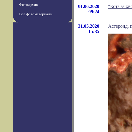
Фотоархив
01.06.2020
"Кота за х
09:24
Все фотоматериалы
31.05.2020
Астероид, 
15:35