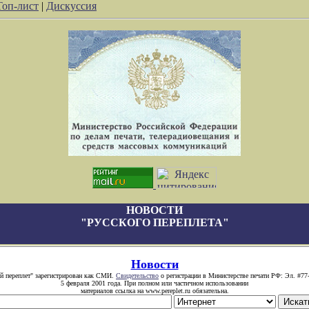
Топ-лист
|
Дискуссия
НОВОСТИ
"РУССКОГО ПЕРЕПЛЕТА"
Новости
й переплет" зарегистрирован как СМИ.
Свидетельство
о регистрации в Министерстве печати РФ: Эл. #77
5 февраля 2001 года. При полном или частичном использовании
материалов ссылка на www.pereplet.ru обязательна.