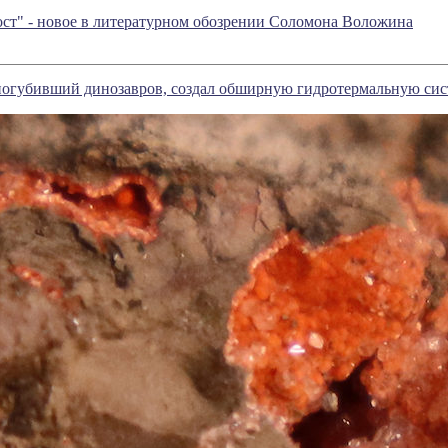
вост" - новое в литературном обозрении Соломона Воложина
погубивший динозавров, создал обширную гидротермальную сис