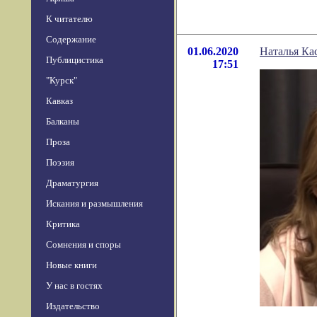
К читателю
Содержание
01.06.2020
Наталья Ка
Публицистика
17:51
"Курск"
Кавказ
Балканы
Проза
Поэзия
Драматургия
Искания и размышления
Критика
Сомнения и споры
Новые книги
У нас в гостях
Издательство