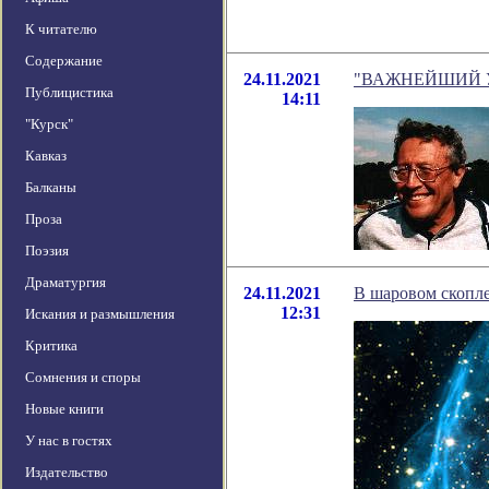
К читателю
Содержание
24.11.2021
"ВАЖНЕЙШИЙ УРО
Публицистика
14:11
"Курск"
Кавказ
Балканы
Проза
Поэзия
Драматургия
24.11.2021
В шаровом скопле
12:31
Искания и размышления
Критика
Сомнения и споры
Новые книги
У нас в гостях
Издательство