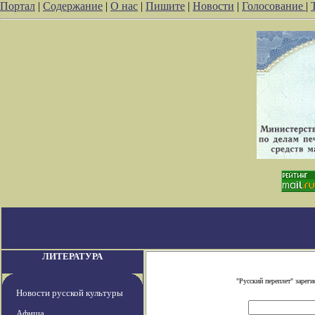
Портал
|
Содержание
|
О нас
|
Пишите
|
Новости
|
Голосование
|
ЛИТЕРАТУРА
"Русский переплет" заре
Новости русской культуры
Афиша