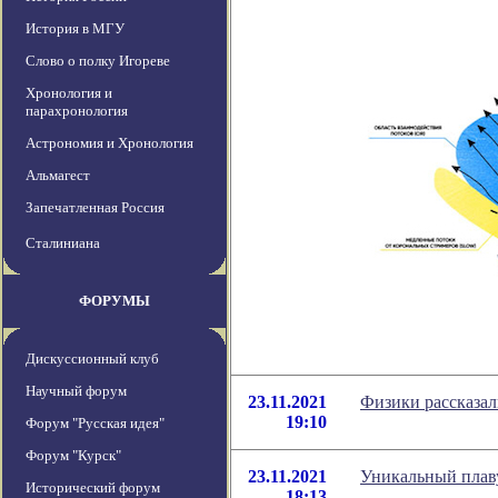
История в МГУ
Слово о полку Игореве
Хронология и
парахронология
Астрономия и Хронология
Альмагест
Запечатленная Россия
Сталиниана
ФОРУМЫ
Дискуссионный клуб
Научный форум
23.11.2021
Физики рассказал
19:10
Форум "Русская идея"
Форум "Курск"
23.11.2021
Уникальный плав
Исторический форум
18:13