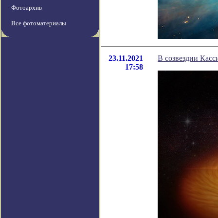
Фотоархив
Все фотоматериалы
23.11.2021
В созвездии Кас
17:58