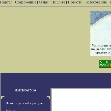
Портал
|
Содержание
|
О нас
|
Пишите
|
Новости
|
Голосование
|
ЛИТЕРАТУРА
Новости русской культуры
Афиша