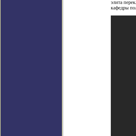
элита перек
кафедры по