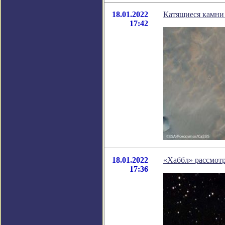
18.01.2022
Катящиеся камни
17:42
18.01.2022
«Хаббл» рассмотр
17:36