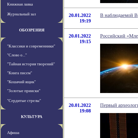
Книжная лавка
Журнальный зал
20.01.2022
В наблюдаемой В
19:19
ОБОЗРЕНИЯ
20.01.2022
Российский «Млеч
19:15
"Классики и современники"
"Слово о..."
"Тайная история творений"
"Книга писем"
"Кошачий ящик"
"Золотые прииски"
"Сердитые стрелы"
20.01.2022
Первый археолог
19:08
КУЛЬТУРА
Афиша