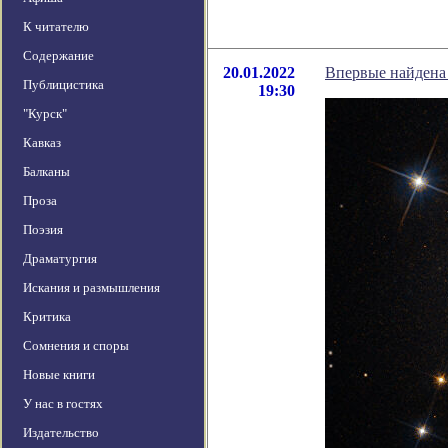
К читателю
Содержание
20.01.2022
Впервые найдена ч
Публицистика
19:30
"Курск"
Кавказ
Балканы
Проза
Поэзия
Драматургия
Искания и размышления
Критика
Сомнения и споры
Новые книги
У нас в гостях
Издательство