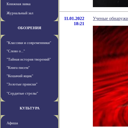
Книжная лавка
Журнальный зал
11.01.2022
Ученые обнаружил
18:21
ОБОЗРЕНИЯ
"Классики и современники"
"Слово о..."
"Тайная история творений"
"Книга писем"
"Кошачий ящик"
"Золотые прииски"
"Сердитые стрелы"
КУЛЬТУРА
Афиша