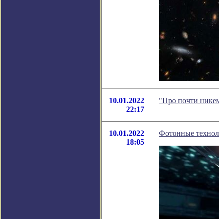
10.01.2022
"Про почти никем
22:17
10.01.2022
Фотонные технол
18:05