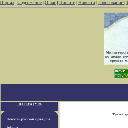
Портал
|
Содержание
|
О нас
|
Пишите
|
Новости
|
Голосование
|
ЛИТЕРАТУРА
"Русский пе
Новости русской культуры
Афиша