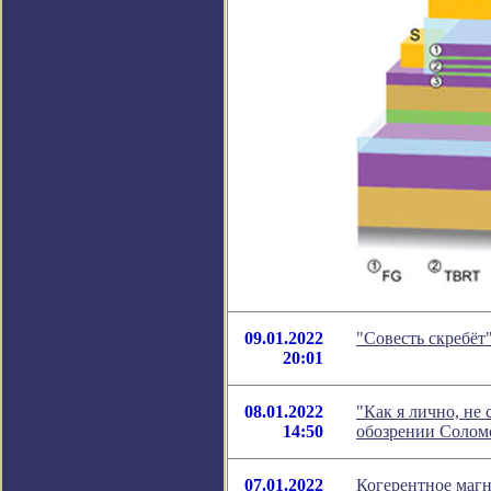
09.01.2022
"Совесть скребёт
20:01
08.01.2022
"Как я лично, не 
14:50
обозрении Солом
07.01.2022
Когерентное магн