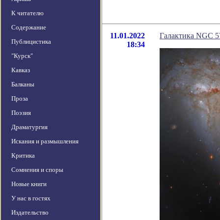
К читателю
Содержание
11.01.2022
Галактика NGC 57
Публицистика
18:34
"Курск"
Кавказ
Балканы
Проза
Поэзия
Драматургия
Искания и размышления
Критика
Сомнения и споры
Новые книги
У нас в гостях
Издательство