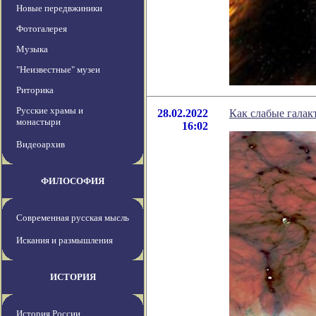
Новые передвжиники
Фотогалерея
Музыка
"Неизвестные" музеи
Риторика
Русские храмы и
28.02.2022
Как слабые галак
монастыри
16:02
Видеоархив
ФИЛОСОФИЯ
Современная русская мысль
Искания и размышления
ИСТОРИЯ
История России