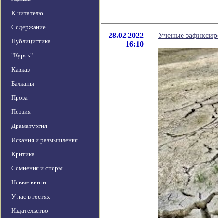
К читателю
Содержание
28.02.2022
Ученые зафиксиро
Публицистика
16:10
"Курск"
Кавказ
Балканы
Проза
Поэзия
Драматургия
Искания и размышления
Критика
Сомнения и споры
Новые книги
У нас в гостях
Издательство