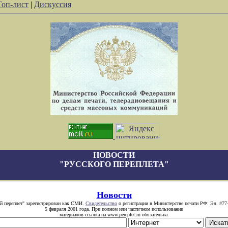
Топ-лист
|
Дискуссия
НОВОСТИ
"РУССКОГО ПЕРЕПЛЕТА"
Новости
й переплет" зарегистрирован как СМИ.
Свидетельство
о регистрации в Министерстве печати РФ: Эл. #77
5 февраля 2001 года. При полном или частичном использовании
материалов ссылка на www.pereplet.ru обязательна.