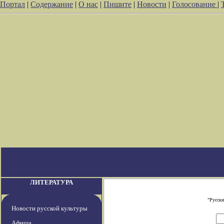
Портал
|
Содержание
|
О нас
|
Пишите
|
Новости
|
Голосование
|
ЛИТЕРАТУРА
"Русски
Новости русской культуры
Афиша