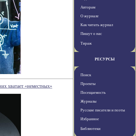
Авторам
О журнале
Как читать журнал
Пишут о нас
Тираж
РЕСУРСЫ
Поиск
Проекты
них хватает «неместных»
Посещаемость
Журналы
Русские писатели и поэты
Избранное
Библиотеки