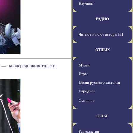
Научпоп
РАДИО
Читают и поют авторы РП
ОТДЫХ
Музеи
а — на очереди животные и
Игры
Песни русского застолья
Народное
Смешное
О НАС
Редколлегия