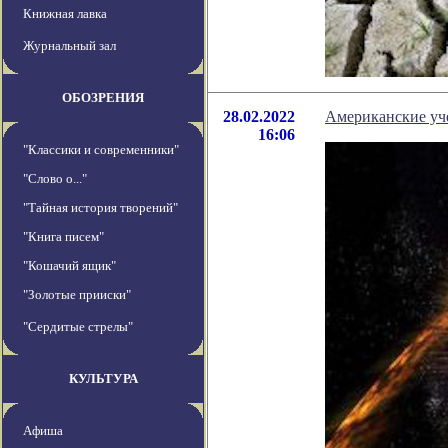
Книжная лавка
Журнальный зал
ОБОЗРЕНИЯ
28.02.2022
Американские уче
16:06
"Классики и современники"
"Слово о..."
"Тайная история творений"
"Книга писем"
"Кошачий ящик"
"Золотые прииски"
"Сердитые стрелы"
КУЛЬТУРА
Афиша