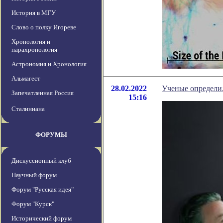
История в МГУ
Слово о полку Игореве
Хронология и
парахронология
Астрономия и Хронология
Альмагест
28.02.2022
Ученые определил
Запечатленная Россия
15:16
Сталиниана
ФОРУМЫ
Дискуссионный клуб
Научный форум
Форум "Русская идея"
Форум "Курск"
Исторический форум