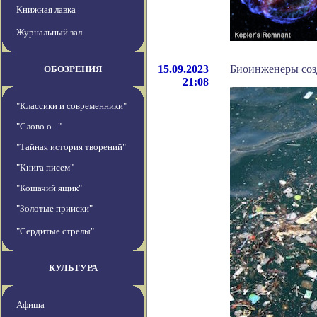
Книжная лавка
Журнальный зал
15.09.2023
Биоинженеры соз
ОБОЗРЕНИЯ
21:08
"Классики и современники"
"Слово о..."
"Тайная история творений"
"Книга писем"
"Кошачий ящик"
"Золотые прииски"
"Сердитые стрелы"
КУЛЬТУРА
Афиша