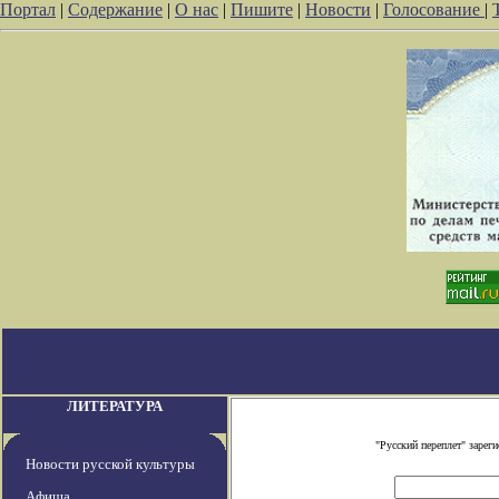
Портал
|
Содержание
|
О нас
|
Пишите
|
Новости
|
Голосование
|
ЛИТЕРАТУРА
"Русский переплет" заре
Новости русской культуры
Афиша