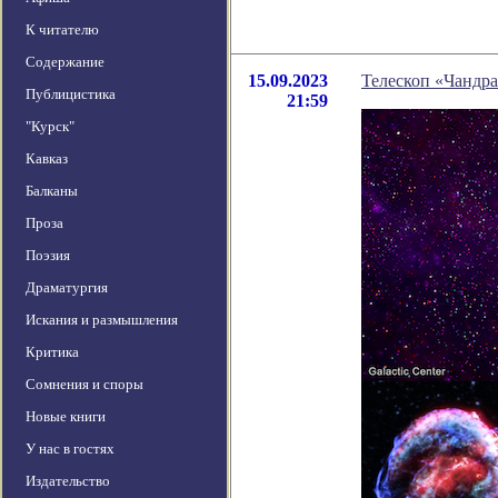
К читателю
Содержание
15.09.2023
Телескоп «Чандра
Публицистика
21:59
"Курск"
Кавказ
Балканы
Проза
Поэзия
Драматургия
Искания и размышления
Критика
Сомнения и споры
Новые книги
У нас в гостях
Издательство