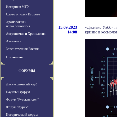
История в МГУ
Слово о полку Игореве
Хронология и
парахронология
15.09.2023
«Джеймс Уэбб» п
14:08
кризис в космоло
Астрономия и Хронология
Альмагест
Запечатленная Россия
Сталиниана
ФОРУМЫ
Дискуссионный клуб
Научный форум
Форум "Русская идея"
Форум "Курск"
Исторический форум