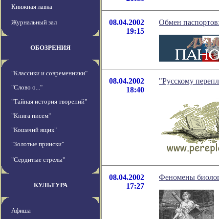
Книжная лавка
08.04.2002
Обмен паспортов:
Журнальный зал
19:15
ОБОЗРЕНИЯ
"Классики и современники"
08.04.2002
"Русскому перепл
"Слово о..."
18:40
"Тайная история творений"
"Книга писем"
"Кошачий ящик"
"Золотые прииски"
"Сердитые стрелы"
08.04.2002
Феномены биоло
КУЛЬТУРА
17:27
Афиша