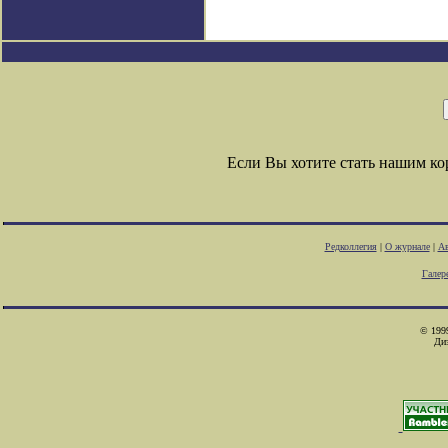
Если Вы хотите стать нашим к
Редколлегия
|
О журнале
|
Ав
Галер
© 1999
Ди