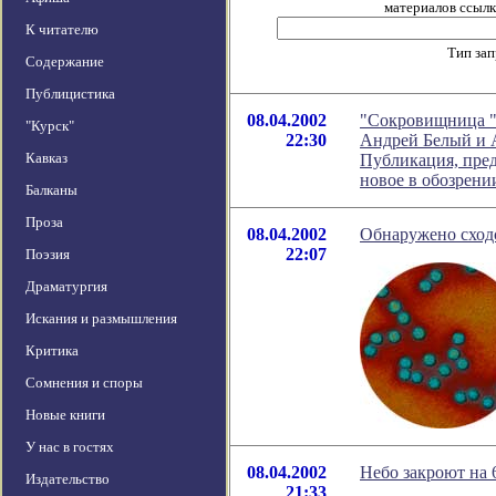
материалов ссылка
К читателю
Тип за
Содержание
Публицистика
08.04.2002
"Сокровищница "С
"Курск"
22:30
Андрей Белый и А
Кавказ
Публикация, пред
новое в обозрен
Балканы
Проза
08.04.2002
Обнаружено сход
22:07
Поэзия
Драматургия
Искания и размышления
Критика
Сомнения и споры
Новые книги
У нас в гостях
08.04.2002
Небо закроют на 
Издательство
21:33