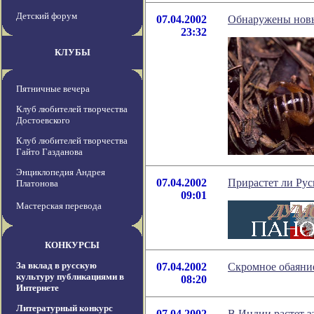
Детский форум
07.04.2002
Обнаружены нов
23:32
КЛУБЫ
Пятничные вечера
Клуб любителей творчества
Достоевского
Клуб любителей творчества
Гайто Газданова
Энциклопедия Андрея
07.04.2002
Прирастет ли Рус
Платонова
09:01
Мастерская перевода
КОНКУРСЫ
За вклад в русскую
07.04.2002
Скромное обаяни
культуру публикациями в
08:20
Интернете
Литературный конкурс
07.04.2002
В Индии растет 