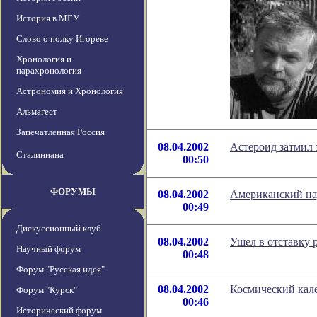
История в МГУ
Слово о полку Игореве
Хронология и
парахронология
Астрономия и Хронология
Альмагест
Запечатленная Россия
08.04.2002
Астероид затмил 
Сталиниана
00:50
ФОРУМЫ
08.04.2002
Американский на
00:49
Дискуссионный клуб
08.04.2002
Ушел в отставку 
Научный форум
00:48
Форум "Русская идея"
08.04.2002
Космический кале
Форум "Курск"
00:46
Исторический форум