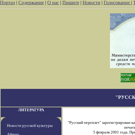
Портал
|
Содержание
|
О нас
|
Пишите
|
Новости
|
Голосование
|
"РУССК
ЛИТЕРАТУРА
"Русский переплет" зарегистрирован 
Новости русской культуры
печати
5 февраля 2001 года. П
Афиша