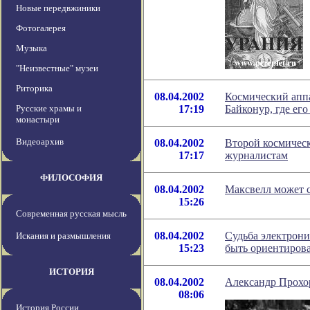
Новые передвжиники
Фотогалерея
Музыка
"Неизвестные" музеи
Риторика
08.04.2002
Космический аппа
Русские храмы и
17:19
Байконур, где его
монастыри
Видеоархив
08.04.2002
Второй космичес
17:17
журналистам
ФИЛОСОФИЯ
08.04.2002
Максвелл может 
15:26
Современная русская мысль
08.04.2002
Судьба электрони
Искания и размышления
15:23
быть ориентиров
ИСТОРИЯ
08.04.2002
Александр Прохо
08:06
История России