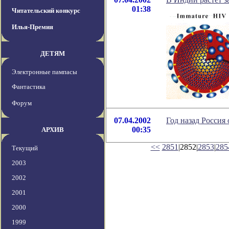
01:38
Читательский конкурс
Илья-Премия
ДЕТЯМ
Электронные пампасы
Фантастика
Форум
07.04.2002
Год назад Россия
00:35
АРХИВ
<<
2851
|2852|
2853
|
285
Текущий
2003
2002
2001
2000
1999