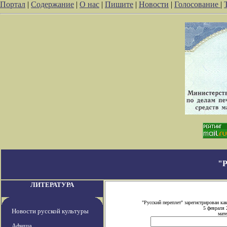
Портал
|
Содержание
|
О нас
|
Пишите
|
Новости
|
Голосование
|
"
ЛИТЕРАТУРА
"Русский переплет" зарегистрирован 
5 февраля 
Новости русской культуры
мате
Афиша