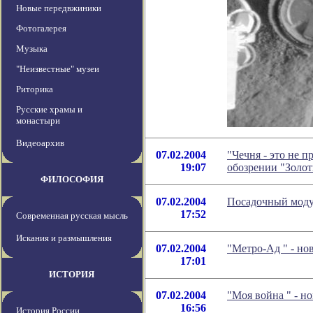
Новые передвжиники
Фотогалерея
Музыка
"Неизвестные" музеи
Риторика
Русские храмы и
монастыри
Видеоархив
07.02.2004
"Чечня - это не п
19:07
обозрении "Золо
ФИЛОСОФИЯ
07.02.2004
Посадочный моду
17:52
Современная русская мысль
Искания и размышления
07.02.2004
"Метро-Ад
" - н
17:01
ИСТОРИЯ
07.02.2004
"Моя война
" - н
16:56
История России