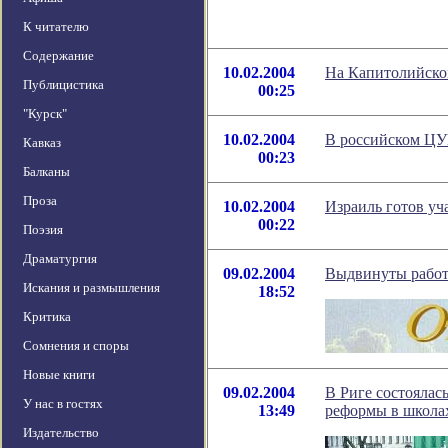
К читателю
Содержание
10.02.2004
На Капитолийско
Публицистика
00:25
"Курск"
10.02.2004
В российском ЦУП
Кавказ
00:23
Балканы
Проза
10.02.2004
Израиль готов уч
00:22
Поэзия
Драматургия
09.02.2004
Выдвинуты работ
Искания и размышления
18:52
Критика
Сомнения и споры
Новые книги
09.02.2004
В Риге состоялас
У нас в гостях
13:49
реформы в школа
Издательство