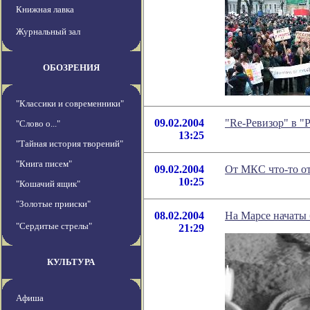
Книжная лавка
Журнальный зал
ОБОЗРЕНИЯ
"Классики и современники"
09.02.2004
"Re-Ревизор" в "
"Слово о..."
13:25
"Тайная история творений"
"Книга писем"
09.02.2004
От МКС что-то о
10:25
"Кошачий ящик"
"Золотые прииски"
08.02.2004
На Марсе начаты
"Сердитые стрелы"
21:29
КУЛЬТУРА
Афиша