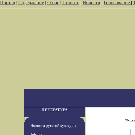
Портал
|
Содержание
|
О нас
|
Пишите
|
Новости
|
Голосование
|
ЛИТЕРАТУРА
"Русски
Новости русской культуры
Афиша