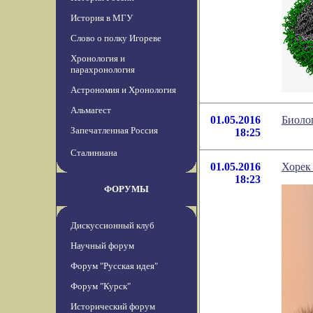
История в МГУ
Слово о полку Игореве
Хронология и
парахронология
Астрономия и Хронология
Альмагест
01.05.2016
Биоло
Запечатленная Россия
18:25
Сталиниана
01.05.2016
Хорек
18:23
ФОРУМЫ
Дискуссионный клуб
Научный форум
Форум "Русская идея"
Форум "Курск"
Исторический форум