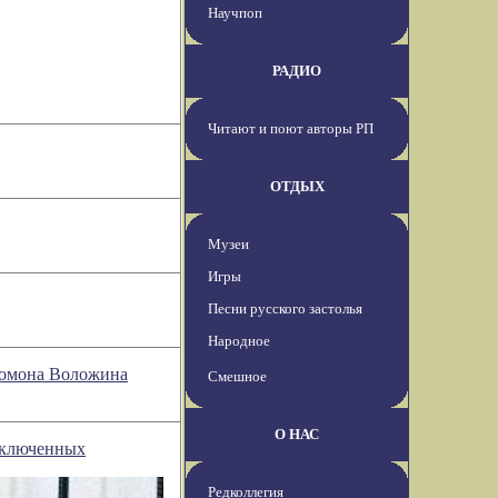
Научпоп
РАДИО
Читают и поют авторы РП
ОТДЫХ
Музеи
Игры
Песни русского застолья
Народное
оломона Воложина
Смешное
О НАС
заключенных
Редколлегия