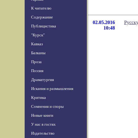
К читателю
Содержание
02.05.2016
Русск
Публицистика
10:48
"Курск"
Кавказ
Балканы
Проза
Поэзия
Драматургия
Искания и размышления
Критика
Сомнения и споры
Новые книги
У нас в гостях
Издательство