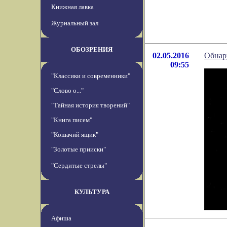
Книжная лавка
Журнальный зал
ОБОЗРЕНИЯ
02.05.2016
Обнар
09:55
"Классики и современники"
"Слово о..."
"Тайная история творений"
"Книга писем"
"Кошачий ящик"
"Золотые прииски"
"Сердитые стрелы"
КУЛЬТУРА
Афиша