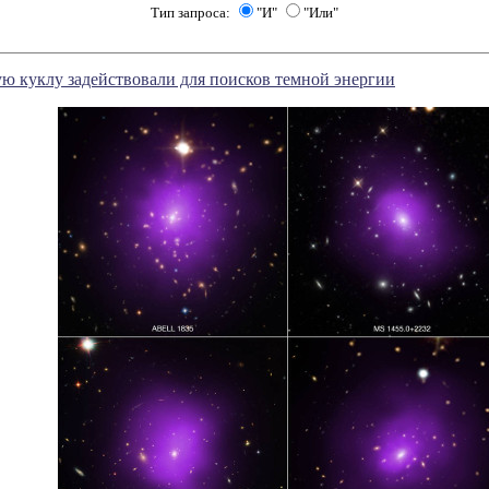
Тип запроса:
"И"
"Или"
ую куклу задействовали для поисков темной энергии