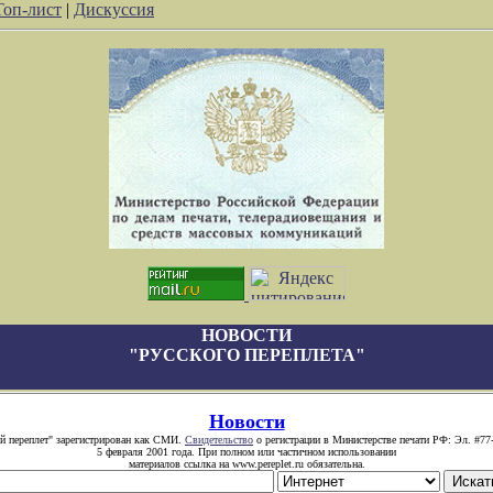
Топ-лист
|
Дискуссия
НОВОСТИ
"РУССКОГО ПЕРЕПЛЕТА"
Новости
й переплет" зарегистрирован как СМИ.
Свидетельство
о регистрации в Министерстве печати РФ: Эл. #77
5 февраля 2001 года. При полном или частичном использовании
материалов ссылка на www.pereplet.ru обязательна.