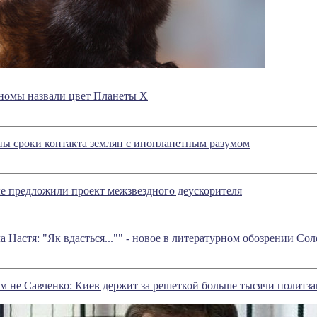
номы назвали цвет Планеты Х
ны сроки контакта землян с инопланетным разумом
е предложили проект межзвездного деускорителя
а Настя: "Як вдасться..."" - новое в литературном обозрении С
ам не Савченко: Киев держит за решеткой больше тысячи полит