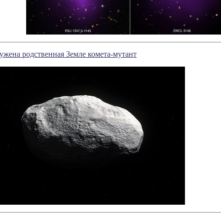
ужена родственная Земле комета-мутант