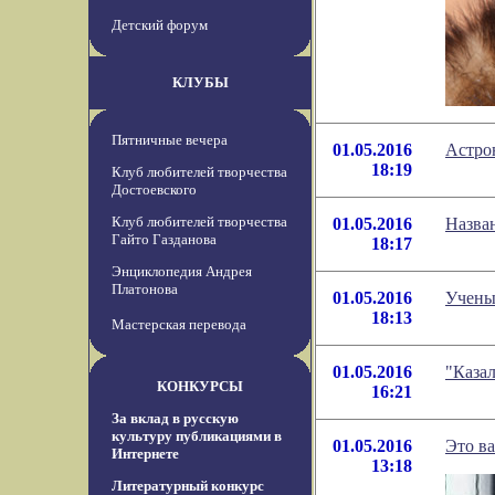
Детский форум
КЛУБЫ
Пятничные вечера
01.05.2016
Астро
18:19
Клуб любителей творчества
Достоевского
Клуб любителей творчества
01.05.2016
Назва
Гайто Газданова
18:17
Энциклопедия Андрея
Платонова
01.05.2016
Учены
18:13
Мастерская перевода
01.05.2016
"Казал
КОНКУРСЫ
16:21
За вклад в русскую
культуру публикациями в
01.05.2016
Это в
Интернете
13:18
Литературный конкурс