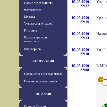
01.05.2016
Учены
Новые передвжиники
22:17
Фотогалерея
Музыка
01.05.2016
Кровя
22:15
"Неизвестные" музеи
Риторика
01.05.2016
Назва
Русские храмы и
22:13
монастыри
Видеоархив
01.05.2016
Китай
22:10
ФИЛОСОФИЯ
01.05.2016
В МГУ
22:08
Современная русская мысль
Искания и размышления
ИСТОРИЯ
История России