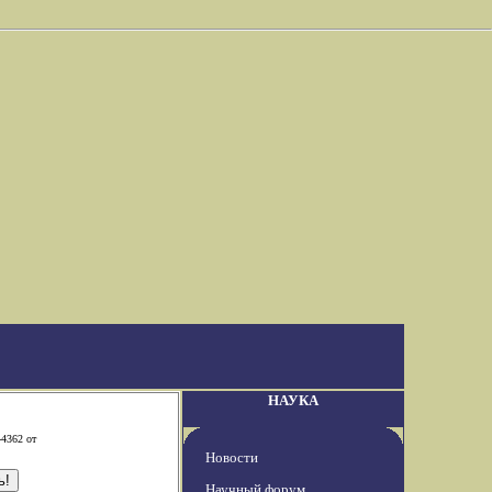
НАУКА
-4362 от
Новости
Научный форум