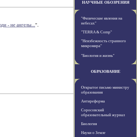
НАУЧНЫЕ ОБОЗРЕНИЯ
"Физические явления на
небесах"
ди - не ангелы...
".
"TERRA & Comp"
"Неизбежность странного
микромира"
"Биология и жизнь"
ОБРАЗОВАНИЕ
Открытое письмо министру
образования
Антиреформа
Соросовский
образовательный журнал
Биология
Науки о Земле