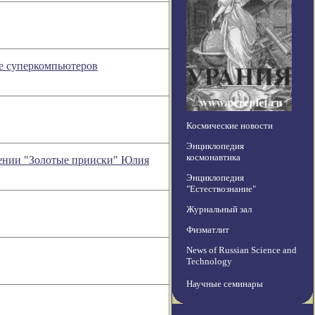
ее суперкомпьютеров
Космические новости
Энциклопедия
космонавтика
зрении "Золотые прииски" Юлия
Энциклопедия
"Естествознание"
Журнальный зал
Физматлит
News of Russian Science and
Technology
Научные семинары