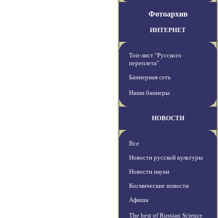
Фотоархив
ИНТЕРНЕТ
Топ-лист "Русского
переплета"
Баннерная сеть
Наши баннеры
НОВОСТИ
Все
Новости русской культуры
Новости науки
Космические новости
Афиша
The best of Russian Science