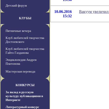
Детский форум
10.06.2016
Вакуум увеличил
15:32
КЛУБЫ
Пятничные вечера
Клуб любителей творчества
Достоевского
Клуб любителей творчества
Гайто Газданова
Энциклопедия Андрея
Платонова
Мастерская перевода
КОНКУРСЫ
За вклад в русскую
культуру публикациями в
Интернете
Литературный конкурс