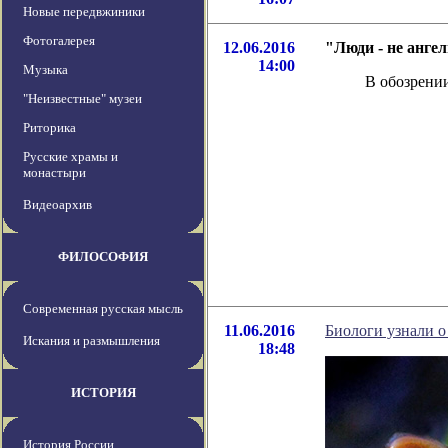
Новые передвжиники
Фотогалерея
12.06.2016
"Люди - не анге
14:00
Музыка
В обозрении
"Неизвестные" музеи
Риторика
Русские храмы и
монастыри
Видеоархив
ФИЛОСОФИЯ
Современная русская мысль
11.06.2016
Биологи узнали 
Искания и размышления
18:48
ИСТОРИЯ
История России