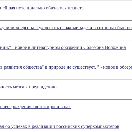
нейшая потенциально обитаемая планета
учили «персоналку» решать сложные задачи в сотни раз быстр
нии." - новое в литературном обозрении Соломона Воложина
в развития общества" в природе не существует. " - новое в обо
ность мозга к предвидению
 перерождения клеток крови в рак
ал об успехах в реализации российских суперкомпьютеров