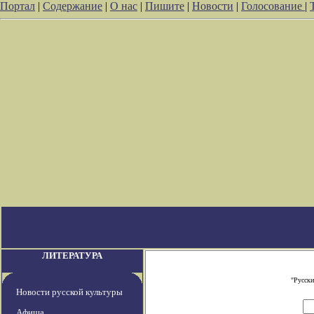
Портал
|
Содержание
|
О нас
|
Пишите
|
Новости
|
Голосование
|
ЛИТЕРАТУРА
"Русски
Новости русской культуры
Афиша