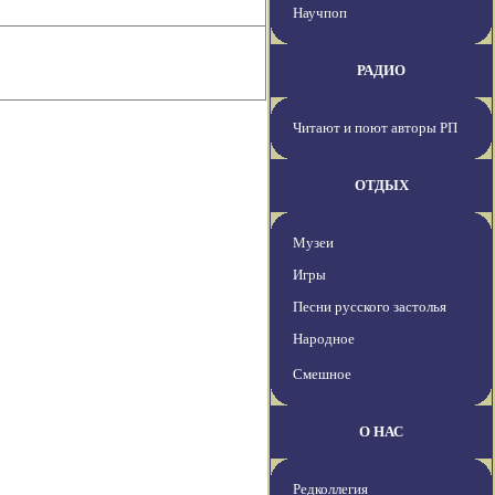
Научпоп
РАДИО
Читают и поют авторы РП
ОТДЫХ
Музеи
Игры
Песни русского застолья
Народное
Смешное
О НАС
Редколлегия