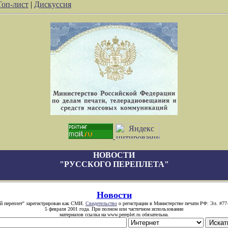
Топ-лист
|
Дискуссия
НОВОСТИ
"РУССКОГО ПЕРЕПЛЕТА"
Новости
й переплет" зарегистрирован как СМИ.
Свидетельство
о регистрации в Министерстве печати РФ: Эл. #77
5 февраля 2001 года. При полном или частичном использовании
материалов ссылка на www.pereplet.ru обязательна.