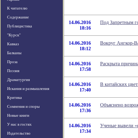
К читателю
Содержание
14.06.2016
Под Запретным г
Публицистика
18:16
"Курск"
14.06.2016
Вокруг Ангкор-В
Кавказ
18:12
Балканы
Проза
14.06.2016
Раскрыта причина
17:58
Поэзия
Драматургия
14.06.2016
В китайских цвет
Искания и размышления
17:40
Критика
14.06.2016
Объяснено возро
Сомнения и споры
17:36
Новые книги
У нас в гостях
14.06.2016
Ученые вывели «
17:34
Издательство