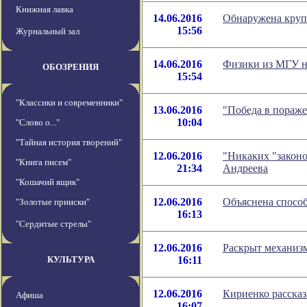
Книжная лавка
14.06.2016
Обнаружена круп
15:56
Журнальный зал
14.06.2016
Физики из МГУ на
ОБОЗРЕНИЯ
15:54
"Классики и современники"
13.06.2016
"Победа в пораже
10:04
"Слово о..."
"Тайная история творений"
12.06.2016
"Никаких "законо
"Книга писем"
21:34
Андреева
"Кошачий ящик"
12.06.2016
Объяснена способ
"Золотые прииски"
16:13
"Сердитые стрелы"
12.06.2016
Раскрыт механизм
КУЛЬТУРА
16:11
12.06.2016
Кириенко рассказ
Афиша
16:07