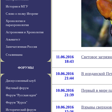
История в МГУ
Слово о полку Игореве
Хронология и
парахронология
Астрономия и Хронология
Альмагест
Запечатленная Россия
Сталиниана
11.06.2016
Световое загряз
18:43
ФОРУМЫ
10.06.2016
В иорданской Пе
21:44
Дискуссионный клуб
Научный форум
10.06.2016
Первый в мире п
21:39
Форум "Русская идея"
Форум "Курск"
10.06.2016
Взрывы сверхновы
Исторический форум
15:36