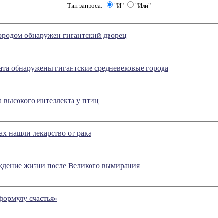
Тип запроса:
"И"
"Или"
ородом обнаружен гигантский дворец
ата обнаружены гигантские средневековые города
 высокого интеллекта у птиц
ах нашли лекарство от рака
ждение жизни после Великого вымирания
формулу счастья»