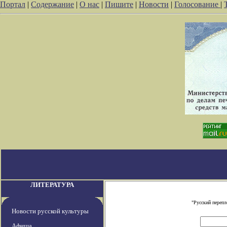
Портал
|
Содержание
|
О нас
|
Пишите
|
Новости
|
Голосование
|
ЛИТЕРАТУРА
"Русский переп
Новости русской культуры
Афиша