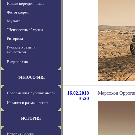
Новые передвжиники
Фотогалерея
Музыка
"Неизвестные" музеи
Риторика
Русские храмы и
монастыри
Видеоархив
ФИЛОСОФИЯ
16.02.2018
Марсоход Opportu
Современная русская мысль
16:20
Искания и размышления
ИСТОРИЯ
История России