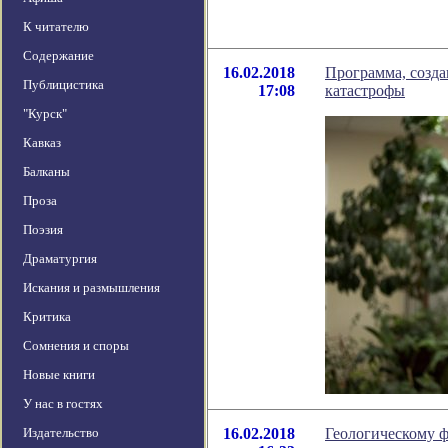
К читателю
Содержание
16.02.2018
Программа, созда
Публицистика
17:08
катастрофы
"Курск"
Кавказ
Балканы
Проза
Поэзия
Драматургия
Искания и размышления
Критика
Сомнения и споры
Новые книги
У нас в гостях
Издательство
16.02.2018
Геологическому ф