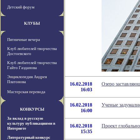
Детский форум
КЛУБЫ
Пятничные вечера
Клуб любителей творчества
Достоевского
Клуб любителей творчества
Гайто Газданова
Энциклопедия Андрея
Платонова
16.02.2018
Озеро заставляющ
16:03
Мастерская перевода
16.02.2018
Ученые задумалис
КОНКУРСЫ
16:00
За вклад в русскую
культуру публикациями в
16.02.2018
Проект глобально
Интернете
15:35
Литературный конкурс