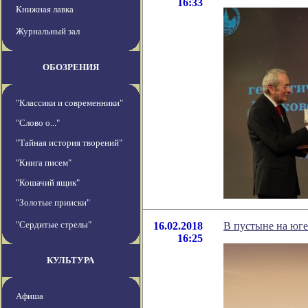
16:33
Книжная лавка
Журнальный зал
ОБОЗРЕНИЯ
"Классики и современники"
"Слово о..."
"Тайная история творений"
"Книга писем"
"Кошачий ящик"
"Золотые прииски"
"Сердитые стрелы"
16.02.2018
В пустыне на юге
16:25
КУЛЬТУРА
Афиша