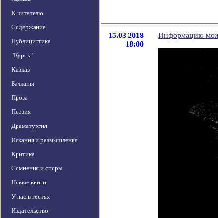
К читателю
Содержание
15.03.2018
Информацию можн
Публицистика
18:00
"Курск"
Кавказ
Балканы
Проза
Поэзия
Драматургия
Искания и размышления
Критика
Сомнения и споры
Новые книги
У нас в гостях
Издательство