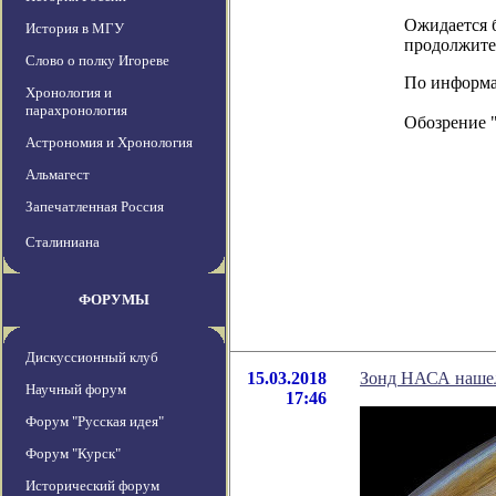
Ожидается 
История в МГУ
продолжител
Слово о полку Игореве
По информац
Хронология и
парахронология
Обозрение 
Астрономия и Хронология
Альмагест
Запечатленная Россия
Сталиниана
ФОРУМЫ
Дискуссионный клуб
15.03.2018
Зонд НАСА нашел
Научный форум
17:46
Форум "Русская идея"
Форум "Курск"
Исторический форум