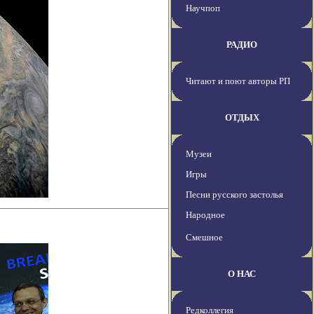
Научпоп
РАДИО
Читают и поют авторы РП
ОТДЫХ
Музеи
Игры
Песни русского застолья
Народное
Смешное
О НАС
Редколлегия