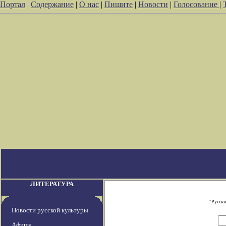
Портал
|
Содержание
|
О нас
|
Пишите
|
Новости
|
Голосование
|
ЛИТЕРАТУРА
"Русски
Новости русской культуры
Афиша