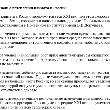
зали о потеплении климата в России
климата в России продолжится весь XXI век, при этом скорость
ем на Земле, говорится в национальном докладе "Глобальный к
редставленном в Почвенном институте имени В.В.Докучаева.
сключения современные климатические модели предсказывают по
го XXI века, которое заметно превышает среднее глобальное пот
аемых сценариев антропогенного воздействия на глобальную кл
 докладе.
т ученые, наибольший рост приземной температуры ожидается з
ксимальных значений в Арктике. Летом, напротив, зональность 
и не выражена.
е изменения глобального климата ожидаются изменения частоты 
ных явлений погоды. Годовые максимумы и минимумы температу
ся на большей части России; во все сезоны преобладает увеличе
пературой воздуха и уменьшение числа суток с экстремально н
 отмечается в докладе.
татистически значимые региональные изменения длительности во
й части территории России уже к середине XXI века и существен
яясь почти на всю территорию страны.