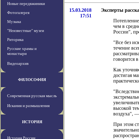
Новые передвжиники
15.03.2018
Эксперты расска
Фотогалерея
17:51
Потепление 
Музыка
чем в средн
"Неизвестные" музеи
России", п
Риторика
"Все без и
течение все
Русские храмы и
рассматрив
монастыри
говорится в
Видеоархив
Как уточняю
достигая ма
ФИЛОСОФИЯ
практическ
"Вследстви
Современная русская мысль
экстремаль
увеличивать
Искания и размышления
высокой тем
воздуха", —
ИСТОРИЯ
При этом с
значительно
распростран
История России