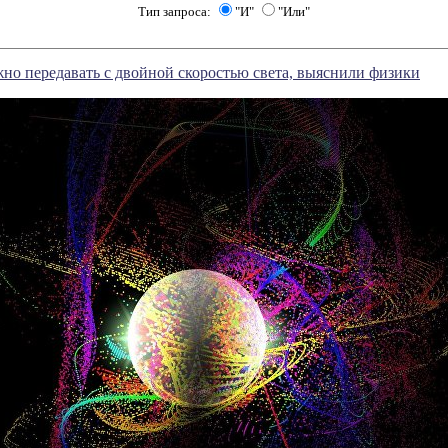
Тип запроса:
"И"
"Или"
о передавать с двойной скоростью света, выяснили физики