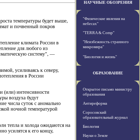
НАУЧНЫЕ ОБОЗРЕНИЯ
"Физические явления на
 роста температуры будет выше,
небесах"
лимат и почвенный покров
"TERRA & Comp"
"Неизбежность странного
тепление климата России в
микромира"
епление для любого из
иматическую систему", —
"Биология и жизнь"
имой, усиливаясь к северу,
ОБРАЗОВАНИЕ
потепления в России
Открытое письмо министру
и (или) интенсивности
образования
ры воздуха будут
ние числа суток с аномально
Антиреформа
изкой ночной температурой
Соросовский
образовательный журнал
лн тепла и холода ожидаются на
Биология
но усилятся к его концу,
Науки о Земле