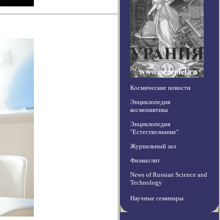
Космические новости
Энциклопедия
космонавтика
Энциклопедия
"Естествознание"
Журнальный зал
Физматлит
News of Russian Science and
Technology
Научные семинары