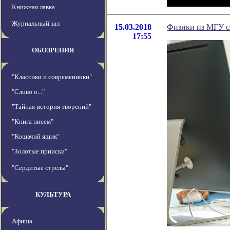
Книжная лавка
Журнальный зал
15.03.2018
Физики из МГУ с
17:55
ОБОЗРЕНИЯ
"Классики и современники"
"Слово о..."
"Тайная история творений"
"Книга писем"
"Кошачий ящик"
"Золотые прииски"
"Сердитые стрелы"
КУЛЬТУРА
Афиша