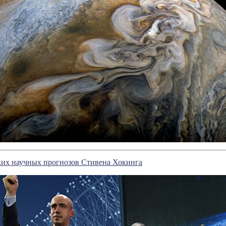
ких научных прогнозов Стивена Хокинга