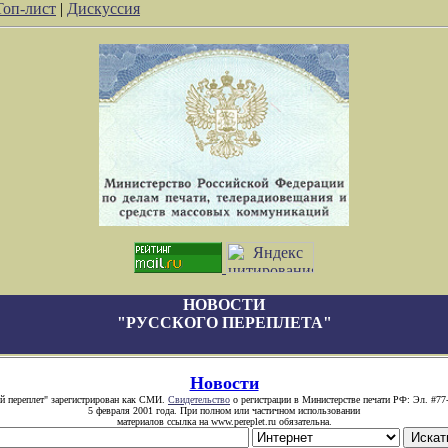
Топ-лист
|
Дискуссия
НОВОСТИ
"РУССКОГО ПЕРЕПЛЕТА"
Новости
й переплет" зарегистрирован как СМИ.
Свидетельство
о регистрации в Министерстве печати РФ: Эл. #77
5 февраля 2001 года. При полном или частичном использовании
материалов ссылка на www.pereplet.ru обязательна.