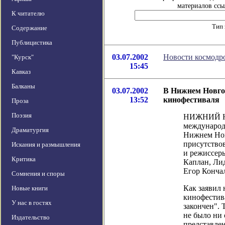
материалов ссы
К читателю
Тип 
Содержание
Публицистика
03.07.2002
Новости космодр
"Курск"
15:45
Кавказ
Балканы
03.07.2002
В Нижнем Новго
13:52
кинофестиваля
Проза
Поэзия
НИЖНИЙ НО
международ
Драматургия
Нижнем Нов
присутство
Искания и размышления
и режиссеры
Критика
Каплан, Ли
Егор Конча
Сомнения и споры
Как заявил
Новые книги
кинофестив
У нас в гостях
закончен". 
не было ни 
Издательство
представле