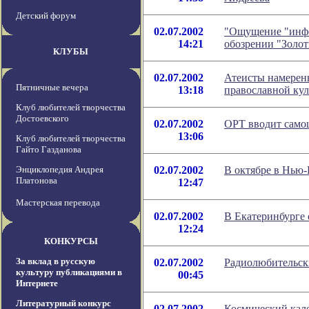
Детский форум
02.07.2002
"Ощущение "инфо
14:21
обозрении "Золо
КЛУБЫ
02.07.2002
Атеисты намерен
Пятничные вечера
13:18
православной кул
Клуб любителей творчества
Достоевского
02.07.2002
ОРТ вводит само
13:06
Клуб любителей творчества
Гайто Газданова
Энциклопедия Андрея
02.07.2002
В октябре в Нью-
Платонова
12:47
Мастерская перевода
02.07.2002
В Екатеринбурге 
12:24
КОНКУРСЫ
За вклад в русскую
02.07.2002
Радиолюбительски
культуру публикациями в
00:45
Интернете
Литературный конкурс
02.07.2002
Космический кале