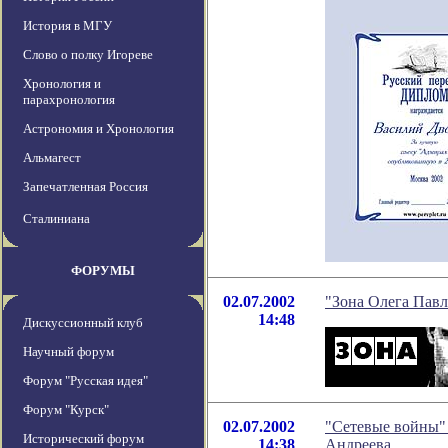
История в МГУ
Слово о полку Игореве
Хронология и
парахронология
Астрономия и Хронология
Альмагест
Запечатленная Россия
Сталиниана
ФОРУМЫ
02.07.2002
"Зона Олега Павл
14:48
Дискуссионный клуб
Научный форум
Форум "Русская идея"
Форум "Курск"
02.07.2002
"Сетевые войны" 
Исторический форум
14:38
Андреева