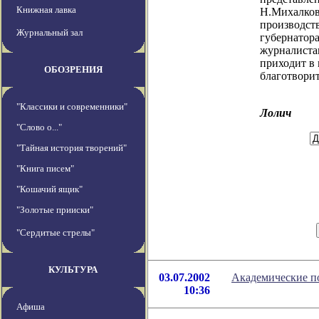
Книжная лавка
Н.Михалкова
производст
Журнальный зал
губернатор
журналиста
приходит в 
ОБОЗРЕНИЯ
благотвори
"Классики и современники"
Лолич
"Слово о..."
"Тайная история творений"
"Книга писем"
"Кошачий ящик"
"Золотые прииски"
"Сердитые стрелы"
КУЛЬТУРА
03.07.2002
Академические п
10:36
Афиша