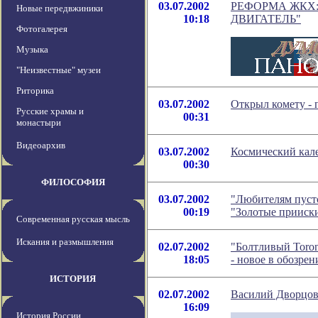
03.07.2002
РЕФОРМА ЖКХ:
Новые передвжиники
10:18
ДВИГАТЕЛЬ"
Фотогалерея
Музыка
"Неизвестные" музеи
Риторика
03.07.2002
Открыл комету -
Русские храмы и
00:31
монастыри
Видеоархив
03.07.2002
Космический кале
00:30
ФИЛОСОФИЯ
03.07.2002
"Любителям пусто
00:19
"Золотые прииск
Современная русская мысль
Искания и размышления
02.07.2002
"Болтливый Toron
18:05
- новое в обозре
ИСТОРИЯ
02.07.2002
Василий Дворцов
16:09
История России