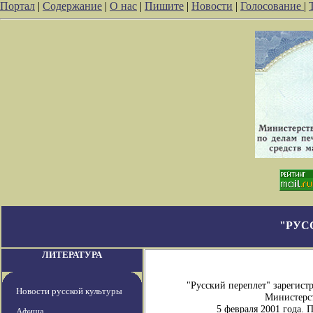
Портал
|
Содержание
|
О нас
|
Пишите
|
Новости
|
Голосование
|
"РУС
ЛИТЕРАТУРА
"Русский переплет" зарегис
Новости русской культуры
Министерст
5 февраля 2001 года.
Афиша