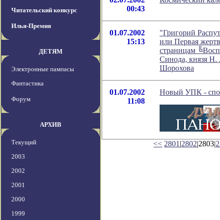
00:43
Читательский конкурс
Илья-Премия
01.07.2002
"Григорий Распу
15:13
или Первая жертв
страницам ╚Восп
ДЕТЯМ
Синода, князя Н. 
Шорохова
Электронные пампасы
Фантастика
01.07.2002
Новый УПК - спо
Форум
11:08
АРХИВ
Текущий
<<
2801
|
2802
|2803|
2
2003
2002
2001
2000
1999