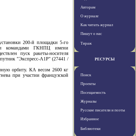
Авторам
О журнале
Как читать журнал
Пишут о нас
ановки 200-й площадки 5-го
Тираж
выми командами ГКНПЦ имени
ствлен пуск ракеты-носителя
путник "Экспресс-А1Р" (27441 /
РЕСУРСЫ
ю орбиту. КА весом 2600 кг
нева при участии французской
Поиск
Проекты
Посещаемость
Журналы
Русские писатели и поэты
Избранное
Библиотеки