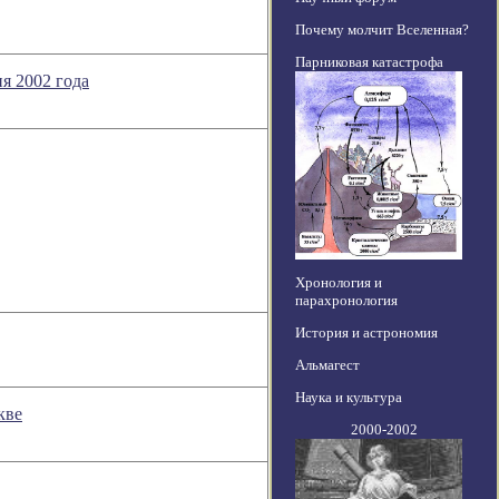
Почему молчит Вселенная?
Парниковая катастрофа
я 2002 года
Хронология и
парахронология
История и астрономия
Альмагест
Наука и культура
кве
2000-2002