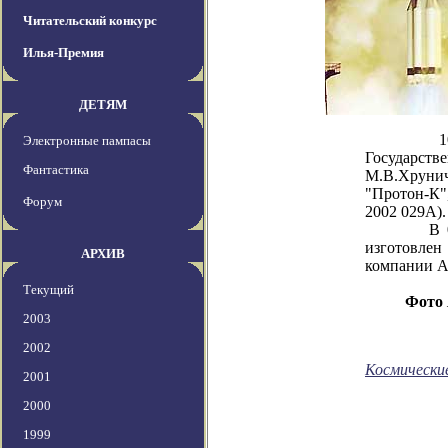
Читательский конкурс
Илья-Премия
ДЕТЯМ
10 июня 2
Электронные пампасы
Государст
Фантастика
М.В.Хруни
"Протон-К"
Форум
2002 029А).
В 01:25 U
изготовлен
АРХИВ
компании Al
Текущий
Фото
2003
2002
Космически
2001
2000
1999