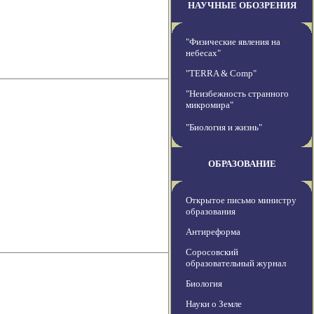
НАУЧНЫЕ ОБОЗРЕНИЯ
"Физические явления на
небесах"
"TERRA & Comp"
"Неизбежность странного
микромира"
"Биология и жизнь"
ОБРАЗОВАНИЕ
Открытое письмо министру
образования
Антиреформа
Соросовский
образовательный журнал
Биология
Науки о Земле