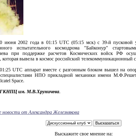
002 года в 01:15 UTC (05:15 мск) с 39-й пусковой уст
венного испытательного космодрома "Байконур" старто
чева при поддержке расчетов Космических войск РФ осуще
, которая вывела в космос российский телекоммуникационный с
TC аппарат вместе с разгонным блоком вышел на опорну
 специалистами НПО прикладной механики имени М.Ф.Решет
catel Space.
ГКНПЦ им. М.В.Хруничева
.
е новости от Александра Железнякова
Выскажите свое мнение на: