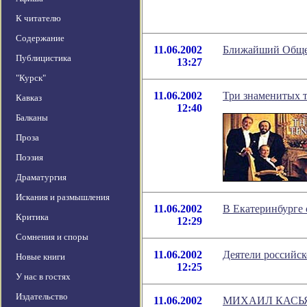
К читателю
Содержание
11.06.2002
Ближайший Общем
Публицистика
13:27
"Курск"
11.06.2002
Три знаменитых т
Кавказ
12:40
Балканы
Проза
Поэзия
Драматургия
Искания и размышления
11.06.2002
В Екатеринбурге 
Критика
12:29
Сомнения и споры
11.06.2002
Деятели российс
Новые книги
12:25
У нас в гостях
Издательство
11.06.2002
МИХАИЛ КАСЬ