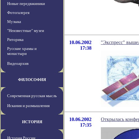
Новые передвжиники
Фотогалерея
Музыка
"Неизвестные" музеи
Риторика
10.06.2002
"Экспресс" выше
17:38
Русские храмы и
монастыри
Видеоархив
ФИЛОСОФИЯ
Современная русская мысль
Искания и размышления
10.06.2002
Открылась конфе
ИСТОРИЯ
17:35
История России