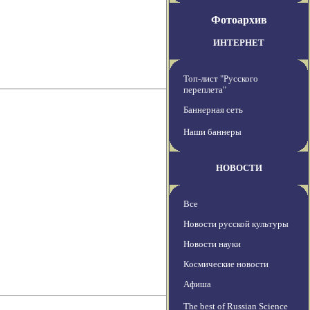
Фотоархив
ИНТЕРНЕТ
Топ-лист "Русского
переплета"
Баннерная сеть
Наши баннеры
НОВОСТИ
Все
Новости русской культуры
Новости науки
Космические новости
Афиша
The best of Russian Science