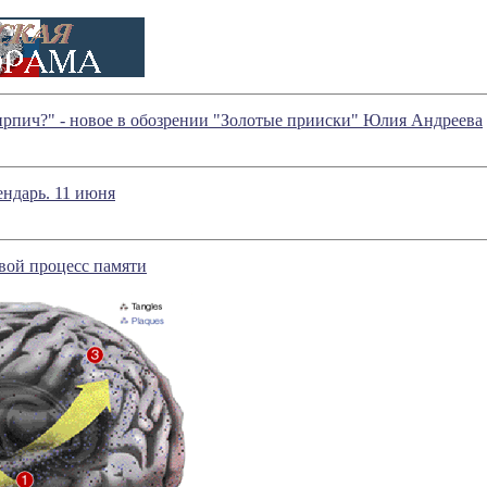
ирпич?" - новое в обозрении "Золотые прииски" Юлия Андреева
ндарь. 11 июня
вой процесс памяти