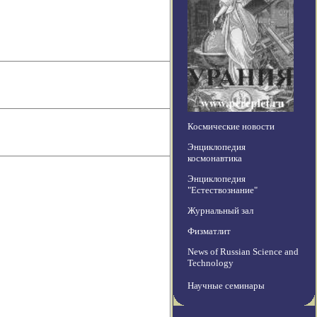
Космические новости
Энциклопедия
космонавтика
Энциклопедия
"Естествознание"
Журнальный зал
Физматлит
News of Russian Science and
Technology
Научные семинары