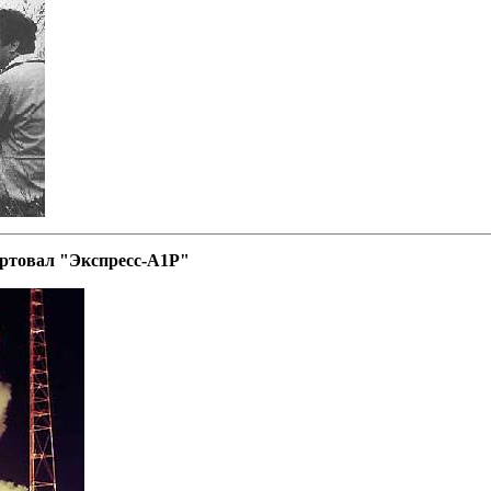
артовал "Экспресс-А1Р"