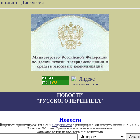
Топ-лист
|
Дискуссия
НОВОСТИ
"РУССКОГО ПЕРЕПЛЕТА"
Новости
й переплет" зарегистрирован как СМИ.
Свидетельство
о регистрации в Министерстве печати РФ: Эл. #77
5 февраля 2001 года. При полном или частичном использовании
материалов ссылка на www.pereplet.ru обязательна.