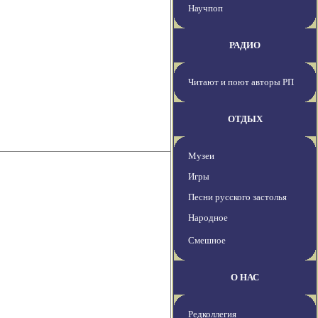
Научпоп
РАДИО
Читают и поют авторы РП
ОТДЫХ
Музеи
Игры
Песни русского застолья
Народное
Смешное
О НАС
Редколлегия