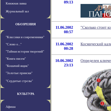
09:13
Книжная лавка
Журнальный зал
ОБОЗРЕНИЯ
11.06.2002
"Сколько стоит к
08:57
"Классики и современники"
11.06.2002
Космический кале
"Слово о..."
00:28
"Тайная история творений"
"Книга писем"
10.06.2002
Определен ключе
23:13
"Кошачий ящик"
"Золотые прииски"
"Сердитые стрелы"
КУЛЬТУРА
Афиша