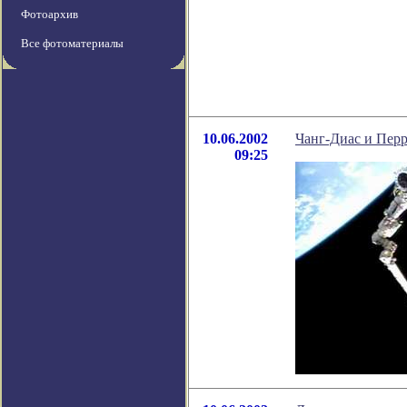
Фотоархив
Все фотоматериалы
10.06.2002
Чанг-Диас и Перр
09:25