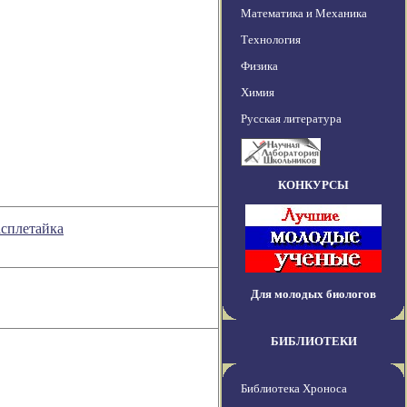
Математика и Механика
Технология
Физика
Химия
Русская литература
КОНКУРСЫ
асплетайка
Для молодых биологов
БИБЛИОТЕКИ
Библиотека Хроноса