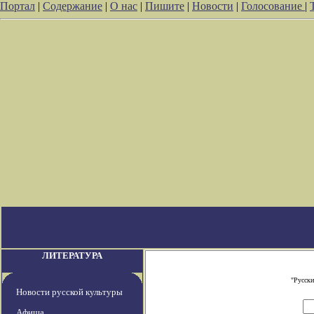
Портал
|
Содержание
|
О нас
|
Пишите
|
Новости
|
Голосование
|
ЛИТЕРАТУРА
"Русски
Новости русской культуры
Афиша