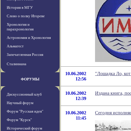
История в МГУ
Слово о полку Игореве
Хронология и
парахронология
Астрономия и Хронология
Альмагест
Запечатленная Россия
Сталиниана
10.06.2002
"Лошадка Ло, кот
12:56
ФОРУМЫ
10.06.2002
Издана книга, по
Дискуссионный клуб
12:39
Научный форум
Форум "Русская идея"
10.06.2002
Сегодня исполняе
11:45
Форум "Курск"
Исторический форум