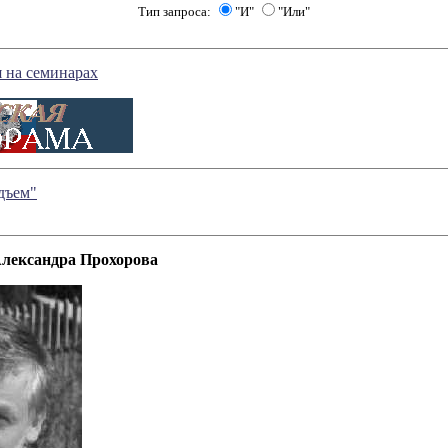
Тип запроса:
"И"
"Или"
 на семинарах
дъем"
Александра Прохорова