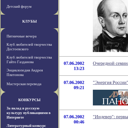
Детский форум
КЛУБЫ
Пятничные вечера
Клуб любителей творчества
Достоевского
Клуб любителей творчества
Гайто Газданова
07.06.2002
Очередной семина
13:23
Энциклопедия Андрея
Платонова
07.06.2002
"Энергия России
Мастерская перевода
09:21
КОНКУРСЫ
За вклад в русскую
культуру публикациями в
07.06.2002
"Индевер": первы
Интернете
00:46
Литературный конкурс