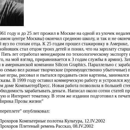
961 году и до 25 лет прожил в Москве на одной из улочек недале
 самом центре Москвы) окончил среднюю школу, и так и не окон
 вуз по стопам отца. К 25 годам прошел стажировку в Америке,
ойняшек стал отцом троих детей и понял, что на зарплату старш
 Пять лет отработал менеджером по технологическому экспорту
то, на мой взгляд, приравнивается к 3 годам службы в армии). З
в американской компании Silicon Graphics. Параллельно с зараб
ю семью вел разные творческие (преимущественно убыточные) п
ые игры, рисовал и пытался продавать свои картины, занимался
сказы. В 1999 году оставил коммерческую работу и устроился ж
м доме КомпьютерПресс. Новая работа позволила в большей сте
бходимость зарабатывать деньги. Написал около сотни статей 
ую и Интернет тематику. В этом же издании подготовил к печат
"Лирика Прозы жизни"
переплете" опубликовал:
рохоров Компьтерные полотна Культура, 12.IV.2002
рохоров Плетеный ремень Рассказ, 08.IV.2002