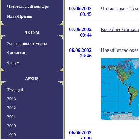
Читательский конкурс
07.06.2002
Что же там с "Ак
00:45
Илья-Премия
07.06.2002
Космический кале
ДЕТЯМ
00:44
Электронные пампасы
06.06.2002
Новый атлас океа
Фантастика
23:46
Форум
АРХИВ
Текущий
2003
2002
2001
2000
06.06.2002
1999
20:06