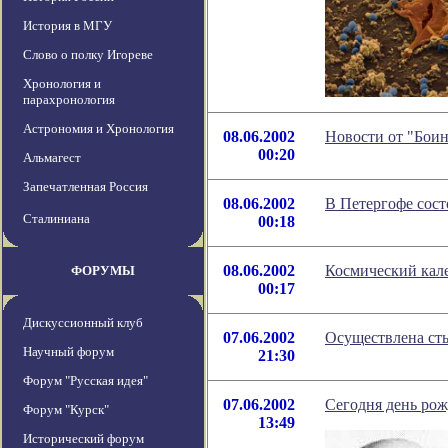
История в МГУ
Слово о полку Игореве
Хронология и
парахронология
Астрономия и Хронология
08.06.2002
Новости от "Боин
00:20
Альмагест
Запечатленная Россия
08.06.2002
В Петергофе сост
Сталиниана
00:18
08.06.2002
Космический кале
ФОРУМЫ
00:17
Дискуссионный клуб
07.06.2002
Осуществлена ст
Научный форум
21:30
Форум "Русская идея"
07.06.2002
Сегодня день рож
Форум "Курск"
13:49
Исторический форум