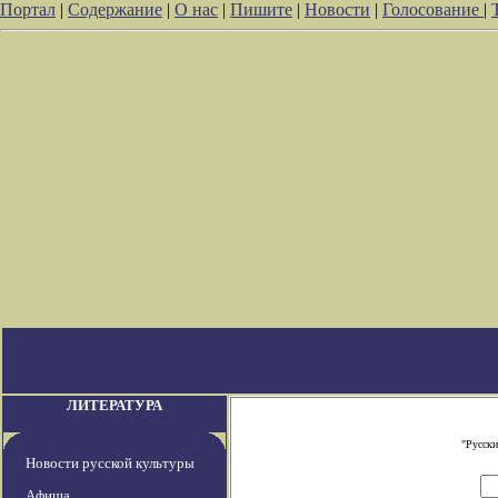
Портал
|
Содержание
|
О нас
|
Пишите
|
Новости
|
Голосование
|
ЛИТЕРАТУРА
"Русски
Новости русской культуры
Афиша