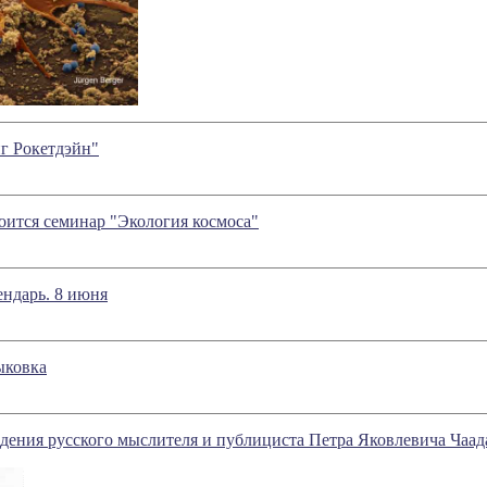
г Рокетдэйн"
оится семинар "Экология космоса"
ндарь. 8 июня
ыковка
дения русского мыслителя и публициста Петра Яковлевича Чаада