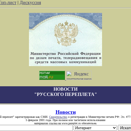
Топ-лист
|
Дискуссия
НОВОСТИ
"РУССКОГО ПЕРЕПЛЕТА"
Новости
й переплет" зарегистрирован как СМИ.
Свидетельство
о регистрации в Министерстве печати РФ: Эл. #77
5 февраля 2001 года. При полном или частичном использовании
материалов ссылка на www.pereplet.ru обязательна.