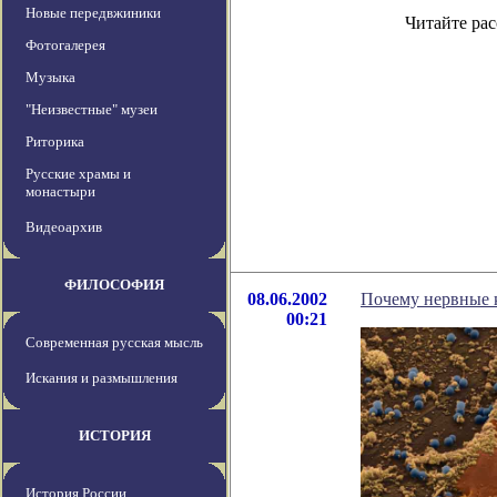
Новые передвжиники
Читайте рас
Фотогалерея
Музыка
"Неизвестные" музеи
Риторика
Русские храмы и
монастыри
Видеоархив
ФИЛОСОФИЯ
08.06.2002
Почему нервные 
00:21
Современная русская мысль
Искания и размышления
ИСТОРИЯ
История России