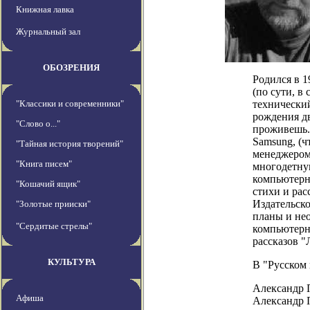
Книжная лавка
Журнальный зал
ОБОЗРЕНИЯ
Родился в 1
(по сути, в
"Классики и современники"
технический
рождения дв
"Слово о..."
проживешь.
Samsung, (ч
"Тайная история творений"
менеджером 
"Книга писем"
многодетну
компьютерн
"Кошачий ящик"
стихи и рас
Издательско
"Золотые прииски"
планы и нео
"Сердитые стрелы"
компьютерн
рассказов 
КУЛЬТУРА
В "Русском 
Александр П
Афиша
Александр П