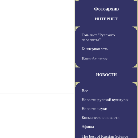
Фотоархив
ИНТЕРНЕТ
Топ-лист "Русского
переплета"
Баннерная сеть
Наши баннеры
НОВОСТИ
Все
Новости русской культуры
Новости науки
Космические новости
Афиша
The best of Russian Science