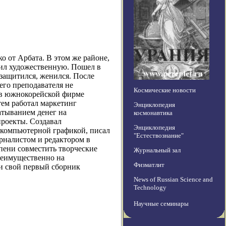
ко от Арбата. В этом же районе,
чил художественную. Пошел в
 защитился, женился. После
его преподавателя не
Космические новости
 в южнокорейской фирме
атем работал маркетинг
Энциклопедия
атыванием денег на
космонавтика
роекты. Создавал
Энциклопедия
 компьютерной графикой, писал
"Естествознание"
урналистом и редактором в
пени совместить творческие
Журнальный зал
преимущественно на
Физматлит
и свой первый сборник
News of Russian Science and
Technology
Научные семинары