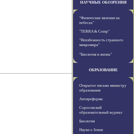
НАУЧНЫЕ ОБОЗРЕНИЯ
"Физические явления на
небесах"
"TERRA & Comp"
"Неизбежность странного
микромира"
"Биология и жизнь"
ОБРАЗОВАНИЕ
Открытое письмо министру
образования
Антиреформа
Соросовский
образовательный журнал
Биология
Науки о Земле