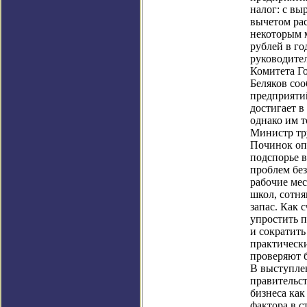
налог: с вы
вычетом рас
некоторым 
рублей в го
руководител
Комитета Г
Беляков со
предприятий
достигает в
однако им т
Министр тр
Починок оп
подспорье в
проблем без
рабочие ме
школ, сотн
запас. Как 
упростить 
и сократить
практически
проверяют б
В выступле
правительс
бизнеса как
фактора в с