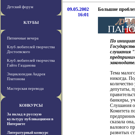
Детский форум
09.05.2002
Большие пробле
16:01
КЛУБЫ
Пятничные вечера
По инициат
Государств
Клуб любителей творчества
слушания "
Достоевского
предприним
Клуб любителей творчества
законодате
Гайто Газданова
Тема малого
Энциклопедия Андрея
никогда. По
Платонова
количество 
Мастерская перевода
депутаты, п
правительс
банкиры, у
Слушания о
КОНКУРСЫ
Комитета п
За вклад в русскую
предпринима
культуру публикациями в
сказала она
Интернете
валового пр
развитых с
Литературный конкурс