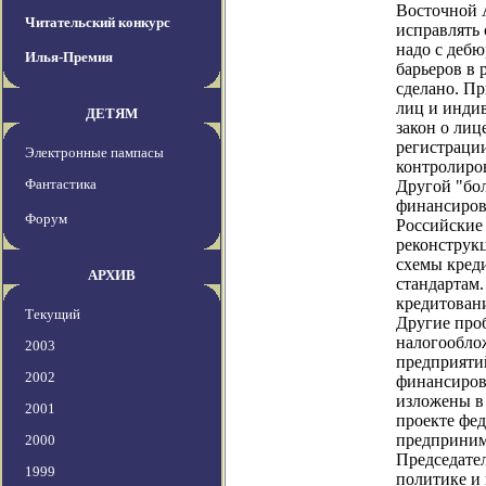
Восточной 
Читательский конкурс
исправлять 
надо с деб
Илья-Премия
барьеров в 
сделано. П
лиц и инди
ДЕТЯМ
закон о ли
регистраци
Электронные пампасы
контролиров
Фантастика
Другой "бол
финансирова
Форум
Российские
реконструк
схемы кред
АРХИВ
стандартам.
кредитовани
Текущий
Другие проб
налогообло
2003
предприятий
2002
финансиров
изложены в
2001
проекте фе
предприним
2000
Председате
1999
политике и