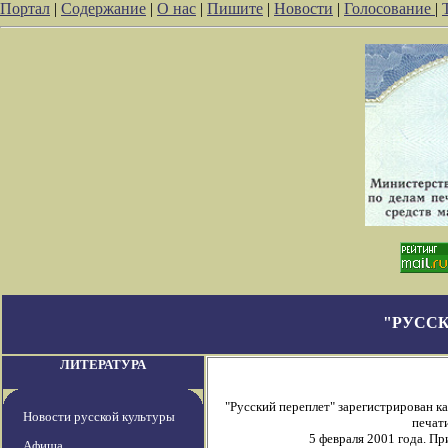
Портал
|
Содержание
|
О нас
|
Пишите
|
Новости
|
Голосование
|
"РУССК
ЛИТЕРАТУРА
"Русский переплет" зарегистрирован 
Новости русской культуры
печати
5 февраля 2001 года. П
Афиша