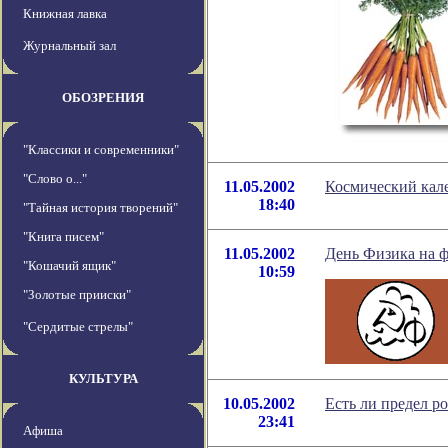
Книжная лавка
Журнальный зал
ОБОЗРЕНИЯ
"Классики и современники"
"Слово о..."
11.05.2002
Космический кале
18:40
"Тайная история творений"
"Книга писем"
11.05.2002
День Физика на 
"Кошачий ящик"
10:59
"Золотые прииски"
"Сердитые стрелы"
КУЛЬТУРА
10.05.2002
Есть ли предел р
23:41
Афиша