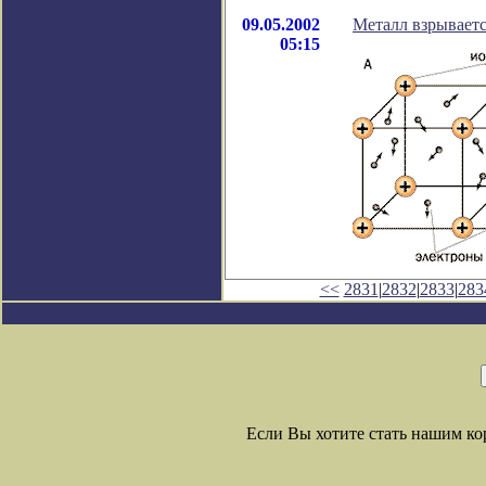
09.05.2002
Металл взрывает
05:15
<<
2831
|
2832
|
2833
|
283
Если Вы хотите стать нашим к