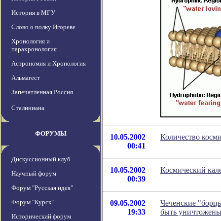
История в МГУ
Слово о полку Игореве
Хронология и
парахронология
Астрономия и Хронология
Альмагест
Запечатленная Россия
Сталиниана
ФОРУМЫ
10.05.2002
Количество косми
00:41
Дискуссионный клуб
10.05.2002
Космический кале
Научный форум
00:39
Форум "Русская идея"
Форум "Курск"
09.05.2002
Чеченские "борцы
19:33
быть уничтожен
Исторический форум