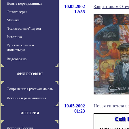
Новые передвжиники
10.05.2002
Защитникам Отеч
12:55
Фотогалерея
Музыка
"Неизвестные" музеи
Риторика
Русские храмы и
монастыри
Видеоархив
ФИЛОСОФИЯ
Современная русская мысль
Искания и размышления
10.05.2002
Новая гипотеза в
01:23
ИСТОРИЯ
История России