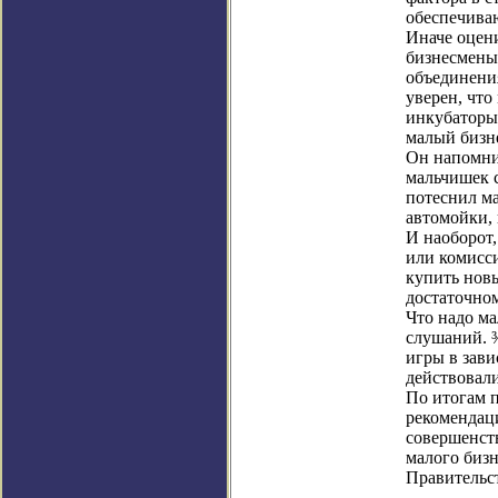
обеспечива
Иначе оцени
бизнесмены
объединени
уверен, чт
инкубаторы
малый бизне
Он напомни
мальчишек с
потеснил м
автомойки, 
И наоборот,
или комисс
купить новы
достаточном
Что надо ма
слушаний. 
игры в зави
действовали
По итогам 
рекомендац
совершенст
малого бизн
Правительс