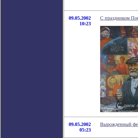
09.05.2002
С праздником По
10:23
09.05.2002
Вырожденный фе
05:23