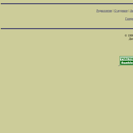
Редколлегия
|
О журнале
|
Ав
Галер
© 1999
Ди