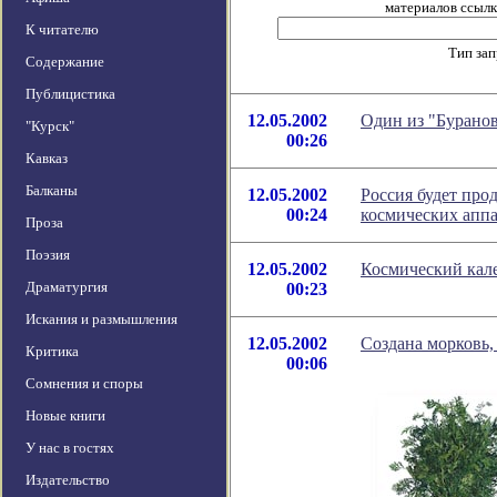
материалов ссылка
К читателю
Тип за
Содержание
Публицистика
12.05.2002
Один из "Буранов
"Курск"
00:26
Кавказ
Балканы
12.05.2002
Россия будет про
00:24
космических апп
Проза
Поэзия
12.05.2002
Космический кале
Драматургия
00:23
Искания и размышления
12.05.2002
Создана морковь,
Критика
00:06
Сомнения и споры
Новые книги
У нас в гостях
Издательство