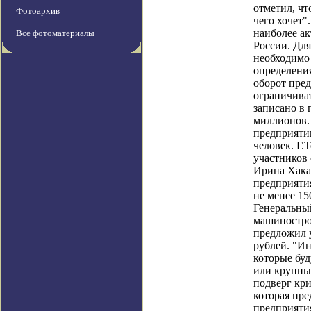
отметил, чт
Фотоархив
чего хочет"
наиболее а
Все фотоматериалы
России. Для
необходимо
определени
оборот пред
ограничива
записано в 
миллионов.
предприятии
человек. Г
участников
Ирина Хака
предприятия
не менее 15
Генеральны
машиностро
предложил 
рублей. "И
которые буд
или крупный
подверг кр
которая пре
предприяти