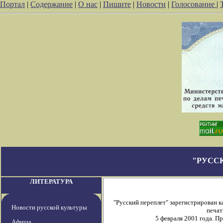
Портал
|
Содержание
|
О нас
|
Пишите
|
Новости
|
Голосование
|
"РУСС
ЛИТЕРАТУРА
"Русский переплет" зарегистрирован 
Новости русской культуры
печат
5 февраля 2001 года. П
Афиша