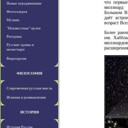
что первые
Новые передвжиники
миллиард 
Фотогалерея
Большом Вз
даёт астро
Музыка
возраст Все
"Неизвестные" музеи
Более ранн
Риторика
им. Хаббла
миллиард
Русские храмы и
расширения
монастыри
Видеоархив
ФИЛОСОФИЯ
Современная русская мысль
Искания и размышления
ИСТОРИЯ
История России