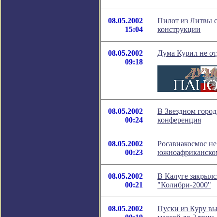
08.05.2002
Пилот из Литвы с
15:04
конструкции
08.05.2002
Дума Курил не от
09:18
08.05.2002
В Звездном город
00:24
конференция
08.05.2002
Росавиакосмос не
00:23
южноафриканском
08.05.2002
В Калуге закрылс
00:21
"Колибри-2000"
08.05.2002
Пуски из Куру вы