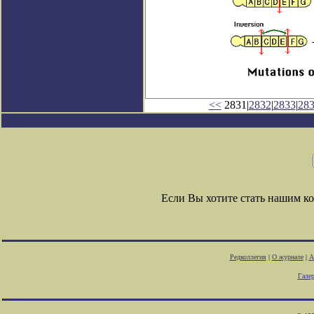
<<
2831|
2832
|
2833
|
28
Если Вы хотите стать нашим 
Редколлегия
|
О журнале
|
А
Гале