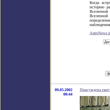
Когда астр
историю ра
Вселенной 
Вселенно
определе
наблюдения
AstroNews 
09.05.2002
Присуждена ежег
00:44