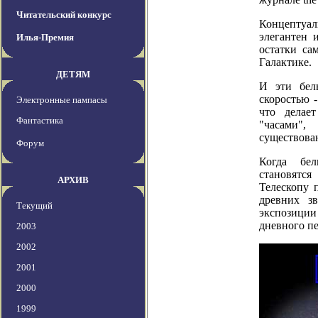
Читательский конкурс
Концептуа
элегантен 
Илья-Премия
остатки са
Галактике.
ДЕТЯМ
И эти бел
скоростью -
Электронные пампасы
что делае
Фантастика
"часами"
существова
Форум
Когда бе
становятс
АРХИВ
Телескопу 
древних з
Текущий
экспозиции
дневного п
2003
2002
2001
2000
1999