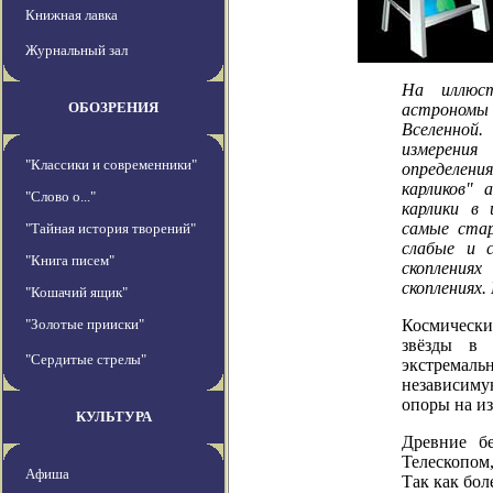
Книжная лавка
Журнальный зал
На иллюс
ОБОЗРЕНИЯ
астрономы
Вселенной
измерени
"Классики и современники"
определени
карликов" 
"Слово о..."
карлики в 
самые стар
"Тайная история творений"
слабые и 
"Книга писем"
скопления
скоплениях.
"Кошачий ящик"
"Золотые прииски"
Космически
звёзды в 
"Сердитые стрелы"
экстремаль
независиму
опоры на и
КУЛЬТУРА
Древние б
Телескопом,
Афиша
Так как бол