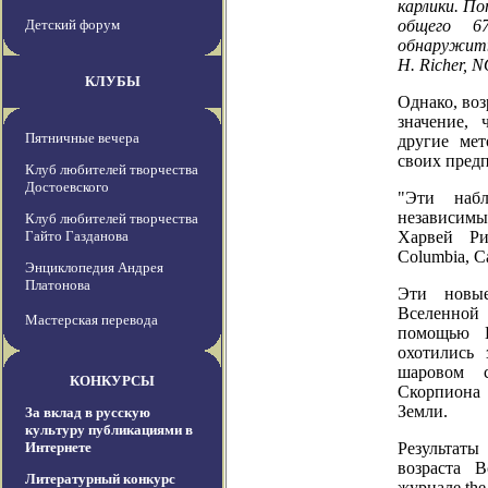
карлики. По
Детский форум
общего 67
обнаружить
H. Richer,
КЛУБЫ
Однако, воз
значение, 
Пятничные вечера
другие мет
своих пред
Клуб любителей творчества
Достоевского
"Эти набл
независимый
Клуб любителей творчества
Гайто Газданова
Харвей Рич
Columbia, C
Энциклопедия Андрея
Платонова
Эти новые
Вселенной
Мастерская перевода
помощью К
охотились 
шаровом с
КОНКУРСЫ
Скорпиона 
Земли.
За вклад в русскую
культуру публикациями в
Интернете
Результат
возраста 
Литературный конкурс
журнале the 