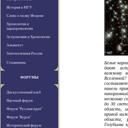
История в МГУ
Слово о полку Игореве
Хронология и
парахронология
Астрономия и Хронология
Альмагест
Запечатленная Россия
Сталиниана
Белые карл
дают аст
важному в
ФОРУМЫ
Вселенной?
составляет
панели при
Дискуссионный клуб
панорамны
несколько с
Научный форум
до 30 свет
Форум "Русская идея"
область, и
правой ниж
Форум "Курск"
области, 
Голубыми к
Исторический форум