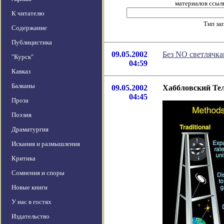
материалов ссылк
К читателю
Тип за
Содержание
Публицистика
09.05.2002
Без NO светлячка
"Курск"
04:59
Кавказ
Балканы
09.05.2002
Хаббловский Тел
04:45
Проза
Поэзия
Драматургия
Искания и размышления
Критика
Сомнения и споры
Новые книги
У нас в гостях
Издательство