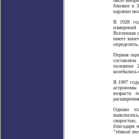
было выбра
близкое к З
карлики мо
В 1928 го
измерений
Вселенная о
имеет коне
определить,
Первая оце
составлял
половине 2
колебались 
В 1997 год
астрономы
возраста 
расширения
Однако эт
выяснилось,
скоростью
благодаря 
"тёмноё эне